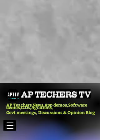
AP TECHERS TV
AP Teachers News,App demos,Software
demos,G.Os,Agiations,
Govt meetings, Discussions & Opinion Blog