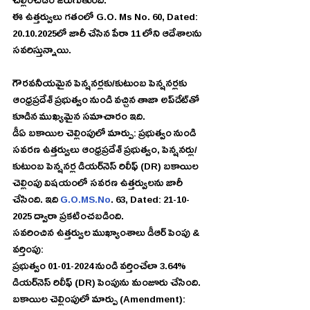
చెల్లించడం జరుగుతుంది.
ఈ ఉత్తర్వులు గతంలో G.O. Ms No. 60, Dated: 
20.10.2025లో జారీ చేసిన పేరా 11 లోని ఆదేశాలను 
సవరిస్తున్నాయి.
గౌరవనీయమైన పెన్షనర్లకు/కుటుంబ పెన్షనర్లకు 
ఆంధ్రప్రదేశ్ ప్రభుత్వం నుండి వచ్చిన తాజా అప్‌డేట్‌తో 
కూడిన ముఖ్యమైన సమాచారం ఇది.
డీఏ బకాయిల చెల్లింపులో మార్పు: ప్రభుత్వం నుండి 
సవరణ ఉత్తర్వులు ఆంధ్రప్రదేశ్ ప్రభుత్వం, పెన్షనర్లు/
కుటుంబ పెన్షనర్ల డియర్‌నెస్ రిలీఫ్ (DR) బకాయిల 
చెల్లింపు విషయంలో సవరణ ఉత్తర్వులను జారీ 
చేసింది. ఇది 
G.O.MS.No
. 63, Dated: 21-10-
2025 ద్వారా ప్రకటించబడింది.
సవరించిన ఉత్తర్వుల ముఖ్యాంశాలు డీఆర్‌ పెంపు & 
వర్తింపు:
ప్రభుత్వం 01-01-2024 నుండి వర్తించేలా 3.64% 
డియర్‌నెస్ రిలీఫ్ (DR) పెంపును మంజూరు చేసింది.
బకాయిల చెల్లింపులో మార్పు (Amendment): 