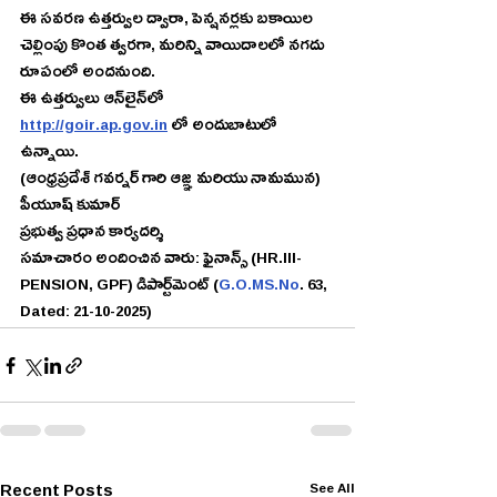
ఈ సవరణ ఉత్తర్వుల ద్వారా, పెన్షనర్లకు బకాయిల 
చెల్లింపు కొంత త్వరగా, మరిన్ని వాయిదాలలో నగదు 
రూపంలో అందనుంది.
ఈ ఉత్తర్వులు ఆన్‌లైన్‌లో 
http://goir.ap.gov.in
 లో అందుబాటులో 
ఉన్నాయి.
(ఆంధ్రప్రదేశ్ గవర్నర్ గారి ఆజ్ఞ మరియు నామమున) 
పీయూష్ కుమార్
ప్రభుత్వ ప్రధాన కార్యదర్శి
సమాచారం అందించిన వారు: ఫైనాన్స్ (HR.III-
PENSION, GPF) డిపార్ట్‌మెంట్ (
G.O.MS.No
. 63, 
Dated: 21-10-2025)
Recent Posts
See All