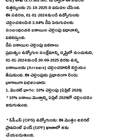
టీఏ) శాఖ G.O.Ms.No. 62 ద్వారా ఈ సవరణ 
ఉత్తర్వులను 21-10-2025 న విడుదల చేసింది.
ఈ సవరణ, 01-01-2024 నుండి ఉద్యోగులకు 
చెల్లించవలసిన 3.64% డీఏ పెరుగుదలకు 
సంబంధించిన బకాయిల చెల్లింపు విధానాన్ని 
వివరిస్తుంది.
డీఏ బకాయిల చెల్లింపు వివరాలు
ప్రభుత్వం ఉద్యోగుల సంక్షేమాన్ని దృష్టిలో ఉంచుకుని, 
01-01-2024 నుండి 30-09-2025 వరకు ఉన్న 
బకాయిలను (Arrears) చెల్లించడానికి నిర్ణయం 
తీసుకుంది. ఈ చెల్లింపును ప్రధానంగా రెండు 
భాగాలుగా విభజించారు:
1. మొదటి భాగం: 10% చెల్లింపు (ఏప్రిల్ 2026)
 * 10% బకాయి మొత్తాన్ని ఏప్రిల్ 2026లో చెల్లించడం 
జరుగుతుంది.
 * ఓపీఎస్ (OPS) ఉద్యోగులకు: ఈ మొత్తం జనరల్ 
ప్రావిడెంట్ ఫండ్ (GPF) ఖాతాలో జమ 
చేయబడుతుంది.