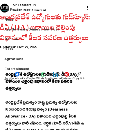
AP Teachers TV
All Posts
Oct 22, 2025
2 min read
ఆంధ్రప్రదేశ్ ఉద్యోగులకు గుడ్‌న్యూస్:
News
డీఏ (DA) బకాయిల చెల్లింపు
App Software Demos (How Tos)
విధానంలో కీలక సవరణ ఉత్తర్వులు
Opinion
Updated:
Oct 27, 2025
G.Os
Agitations
Entertainment
ఆంధ్రప్రదేశ్ ఉద్యోగులకు గుడ్‌న్యూస్: డీఏ (DA) 
Jobs
Facebook
X (Twitter)
WhatsApp
LinkedIn
Pinterest
Copy link
బకాయిల చెల్లింపు విధానంలో కీలక సవరణ 
ఉత్తర్వులు
ఆంధ్రప్రదేశ్ ప్రభుత్వం రాష్ట్ర ప్రభుత్వ ఉద్యోగులకు 
సంబంధించి కరువు భత్యం (Dearness 
Allowance - DA) బకాయిల చెల్లింపుపై కీలక 
ఉత్తర్వులు జారీ చేసింది. ఆర్థిక (హెచ్.ఆర్.VI-పీసీ & 