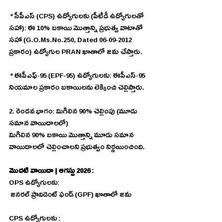
 * సీపీఎస్ (CPS) ఉద్యోగులకు (పీటీడీ ఉద్యోగులతో 
సహా): ఈ 10% బకాయి మొత్తాన్ని ప్రభుత్వ వాటాతో 
సహా (G.O.Ms.No.250, Dated 06-09-2012 
ప్రకారం) ఉద్యోగుల PRAN ఖాతాలో జమ చేస్తారు.
 * ఈపీఎఫ్-95 (EPF-95) ఉద్యోగులకు: ఈపీఎస్-95 
నియమాల ప్రకారం బకాయిలను లెక్కించి చెల్లిస్తారు.
2. రెండవ భాగం: మిగిలిన 90% చెల్లింపు (మూడు 
సమాన వాయిదాలలో)
మిగిలిన 90% బకాయి మొత్తాన్ని మూడు సమాన 
వాయిదాలలో చెల్లించాలని ప్రభుత్వం నిర్ణయించింది.
మొదటి వాయిదా | ఆగస్టు 2026 : 
OPS ఉద్యోగులకు: 
జనరల్ ప్రావిడెంట్ ఫండ్ (GPF) ఖాతాలో జమ  
CPS ఉద్యోగులకు :