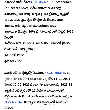
గతంలో జారీ చేసిన 
G.O.Ms.No
. 61 (reference 
9th read above) లోని బకాయిల చెల్లింపు 
విధానాన్ని సవరిస్తూ, పెన్షనర్ల సంక్షేమాన్ని దృష్టిలో 
ఉంచుకుని, ప్రభుత్వం కొత్తగా ఈ కింది విధంగా 
బకాయిలను చెల్లించాలని నిర్ణయించింది:
బకాయిల మొత్తం  10% నగదు రూపంలో ఏప్రిల్ 2026 
నెలలో
మిగిలిన 90% మూడు సమాన వాయిదాలలో (నగదు 
రూపంలో) ఆగస్టు 2026
నవంబర్ 2026
ఫిబ్రవరి 2027
మునుపటి ఉత్తర్వుల్లో ఏముంది? 
G.O.Ms.No
. 61 
(reference 9th read above) లో, 01-01-2024 
నుండి 30-09-2025 వరకు గల బకాయిలను 2027-28 
ఆర్థిక సంవత్సరంలో 12 సమాన వాయిదాలలో 
చెల్లించాలని మొదట ఆదేశాలు జారీ చేశారు. ఇప్పుడు 
G.O.Ms.No
. 63 ద్వారా ఈ ఉత్తర్వుల్లో మార్పులు 
చేశారు.