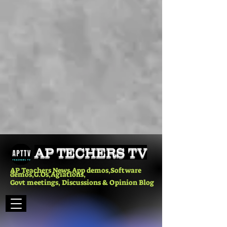
AP TECHERS TV
AP Teachers News,App demos,Software
demos,G.Os,Agiations,
Govt meetings, Discussions & Opinion Blog