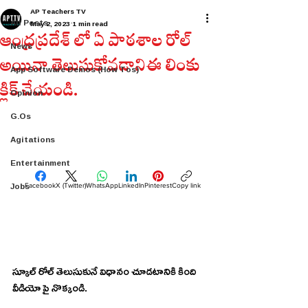
AP Teachers TV
All Posts
May 2, 2023
1 min read
ఆంధ్రప్రదేశ్ లో ఏ పాఠశాల రోల్
News
అయినా తెలుసుకోవడానిఈ లింకు
App Software Demos (How Tos)
క్లిక్ చేయండి.
Opinion
G.Os
Agitations
Entertainment
Jobs
Facebook
X (Twitter)
WhatsApp
LinkedIn
Pinterest
Copy link
స్కూల్ రోల్ తెలుసుకునే విధానం చూడటానికి కింది 
వీడియో పై నొక్కండి. 