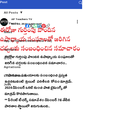
Post
All Posts
AP Teachers TV
All Posts
Nov 22, 2024
1 min read
ఈరోజు గుర్తింపు పొందిన
News
ఉపాధ్యాయ సంఘాలతో జరిగిన
App Software Demos (How Tos)
చర్చలకు సంబంధించిన సమాచారం
Opinion
ఈరోజు గుర్తింపు పొందిన ఉపాధ్యాయ సంఘాలతో 
G.Os
జరిగిన చర్చలకు సంబంధించిన సమాచారం..
Agitations
 **పాఠశాల సమయాలకు సంబంధించి ప్రస్తుత 
Entertainment
ఇచ్చినటువంటి  ట్రయిల్  పరిశీలన  కోసం మాత్రమే. 
Jobs
2024 డిసెంబర్ ఒకటి నుంచి పాత టైమింగ్స్ తో 
మాత్రమే కొనసాగుతాయి. 
** పేరెంట్ టీచర్స్ సమావేశం డిసెంబర్ 7వ తేదీన 
పాఠశాల స్థాయిలో జరుగుతుంది..