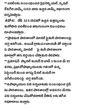
** బదిలీలకు సంబంధించిన ప్రిఫరెన్షియల్, స్పెషల్ 
కేటగిరి నామ్స్ GAD వారు ఇచ్చిన నామ్స్ ఆధారంగా  
నిర్వహిస్తారు.
 జీవో47.   తేదీ  22 5 2023లో ఇచ్చిన ఉత్తర్వులను 
మరోసారి పరిశీలించి తనుగుణంగా నిబంధనలు 
రూపొందిస్తారు .
.**ప్రాథమిక పాఠశాలలో మోడల్ ప్రైమరీ పాఠశాలలపై 
చర్చ జరిగింది.. అయితే గ్రామపంచాయతీ తో చర్చించి 
ఏ పాఠశాలల్ని మోడల్      పై మరీ పాఠశాలగా 
మార్చాలో తగు నిర్ణయం చేస్తామని తెలిపారు.
** ప్రమోషన్  ప్యానల్ ఇయర్ ని జూన్ 1 నుంచి మే 31 
వరకు, ప్రధానోపాధ్యాయులకు గతంలో ఉన్న 
సెప్టెంబర్ నుంచి ఆగస్టు పేనల్ ఇయర్ గా  
పగిణించటంపై  చర్చ జరిగింది.
**ఉపాధ్యాయుల పని సర్దుబాటుకు సంబంధించి ప్లస్ 
టు పాఠశాలలు,  ఇతర పాఠశాలల్లో అవసరం మేరకు 
పని సర్దుబాటు చేసుకోవడానికి డీఈఓ లకు తగిన 
అధికారాలు ఇచ్చారు.