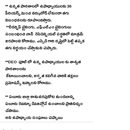
** ఉన్నత పాఠశాలలో ఉపాధ్యాయులకు 36 
పీరియడ్స్ మించి వర్కులోడ్ లేకుండా తగు 
నిబంధనలను రూపొందిస్తారు.
 **లీడర్షిప్ ట్రైనింగు, ఎఫ్ఎల్ఎం ట్రైనింగులు 
సంబంధించి నాన్  రెసిడెన్షియల్ పద్ధతిలో మాత్రమే 
జరపాలని కోరాము. ఎస్పిడి గారి దృష్టిలో పెట్టి తప్పక 
తగు నిర్ణయం చేస్తామని చెప్పారు.
**DEO  పూల్ లో ఉన్న ఉపాధ్యాయుల కు శాశ్వత 
పాఠశాలలను
 కేటాయించాలని, అర్హత కలిగిన వారికి తక్షణం 
ప్రమోషన్స్ ఇవ్వాలని కోరాము.
** ఏలూరు జిల్లా కామవరపుకోట మండలాన్ని 
ఏలూరు రెవిన్యూ డివిజన్లోనే ఉంచాలని ప్రాతినిధ్యం 
చేసాము.
అని ఉపాధ్యాయ సంఘాలు చెప్పాయి 