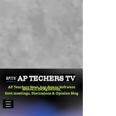
AP TECHERS TV
AP Teachers News,App demos,Software
demos,G.Os,Agiations,
Govt meetings, Discussions & Opinion Blog