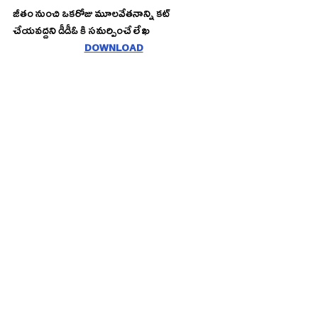
జీతం నుంచి ఒకరోజు మూలవేతనాన్ని కట్ 
చేయవద్దని డీడీఓ కి సమర్పించే లేఖ
DOWNLOAD