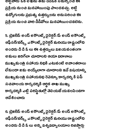
అట్టివారు ఒక లేఖను తమ డిడిఓకి సమర్పించి ఈ 
ప్రక్రియ నుంచి మినహాయింపు పొందవచ్చు. అట్టి 
ఉద్యోగులను ప్రభుత్వ ఉత్తర్వులను అనుసరించి ఈ 
ప్రక్రియ నుంచి వారి డీడీవోలు మినహాయించవలెను.
5. ట్రెజరీస్ అండ్ అకౌంట్స్ డైరెక్టర్ /పే అండ్ అకౌంట్స్ 
ఆఫీసర్/వర్క్స్ ఎకౌంట్స్ డైరెక్టర్ మరియు రాష్ట్రంలోని 
అందరు డి డి ఓ లు ఈ ఉత్తర్వులు విజయవంతంగా 
అమలు జరిగేలా చూడాలని ఆయా విరాళాలు 
ముఖ్యమంత్రి సహాయ నిధికి ఎటువంటి అవాంతరాలు 
లేకుండా జమ అయ్యేలాగా చూడాలని ఇదే విషయాన్ని 
ముఖ్యమంత్రి సహాయనిధి రెవెన్యూ కార్యదర్శి కి ఏపీ 
సచివాలయ కార్యదర్శికి ఆర్థిక శాఖ ముఖ్య 
కార్యదర్శికి ఎట్టి పరిస్థితుల్లో తెలియజేయవలసిందిగా 
ఆదేశించారు
6. ట్రెజరీస్ అండ్ అకౌంట్స్ డైరెక్టర్ /పే అండ్ అకౌంట్స్ 
ఆఫీసర్/వర్క్స్ ఎకౌంట్స్ డైరెక్టర్ మరియు రాష్ట్రంలోని 
అందరు డి డి ఓ లు అన్ని విశ్వవిద్యాలయాల రిజిస్టార్లు 