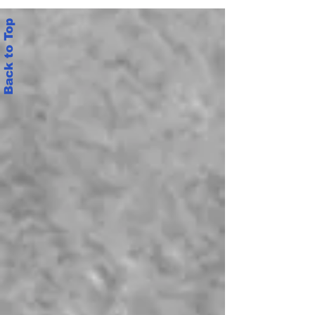
క‌మిష‌న్‌ను నియ‌మించి, ఐఆర్‌ను
ప్ర‌క‌టించాలి: ఏపీ జేఏసీ నేత‌లు
Back to Top
ఎ.విద్యాసాగర్, కె.ఎస్.ఎస్.ప్రసాద్