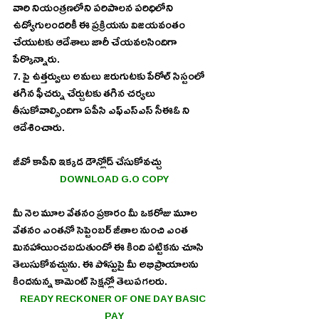
వారి నియంత్రణలోని పరిపాలన పరిధిలోని 
ఉద్యోగులందరికీ ఈ ప్రక్రియను విజయవంతం 
చేయుటకు ఆదేశాలు జారీ చేయవలసిందిగా 
పేర్కొన్నారు. 
7. పై ఉత్తర్వులు అమలు జరుగుటకు పేరోల్ సిస్టంలో 
తగిన ఫీచర్ను చేర్చుటకు తగిన చర్యలు 
తీసుకోవాల్సిందిగా ఏపీసి ఎఫ్ఎస్ఎస్ సీఈఓ ని 
ఆదేశించారు.
జీవో కాపీని ఇక్కడ డౌన్లోడ్ చేసుకోవచ్చు 
DOWNLOAD G.O COPY
మీ నెల మూల వేతనం ప్రకారం మీ ఒకరోజు మూల 
వేతనం ఎంతనో సెప్టెంబర్ జీతాల నుంచి ఎంత 
మినహాయించబడుతుందో ఈ కింది పట్టికను చూసి 
తెలుసుకోవచ్చును. ఈ పోస్టుపై మీ అభిప్రాయాలను 
కిందనున్న కామెంట్ సెక్షన్లో తెలుపగలరు.
READY RECKONER OF ONE DAY BASIC 
PAY