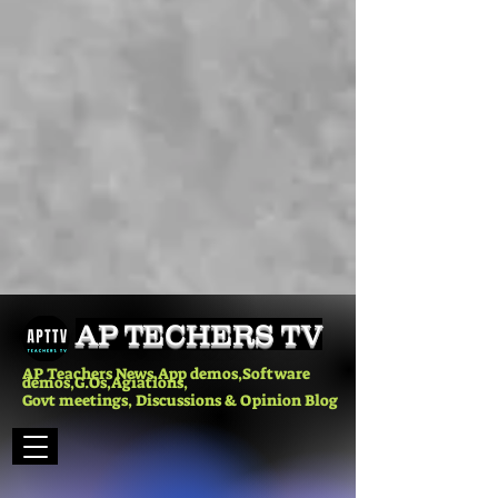
AP TECHERS TV
AP Teachers News,App demos,Software
demos,G.Os,Agiations,
Govt meetings, Discussions & Opinion Blog