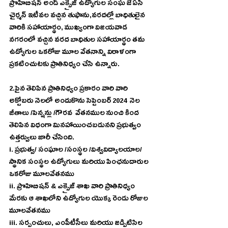
ప్రొహిబిషన్ అండ్ ఎక్సైజ్ ఉద్యోగుల సంఘ జేఏసీ 
చైర్మన్ ఇటీవల వచ్చిన తుఫాను,వరదల్లో బాధితులైన 
వారికి సహాయార్థం, ముఖ్యంగా విజయవాడ 
నగరంలో వచ్చిన వరద బాధితుల సహాయార్థం తమ 
ఉద్యోగుల ఒకరోజు మూల వేతనాన్ని విరాళంగా 
ప్రకటించుటకు ప్రాతినిధ్యం చేసి ఉన్నారు. 
2.పైన తెలిపిన ప్రాతినిధ్యం ప్రకారం వారి వారి 
అక్టోబరు నెలలో అందుకొను సెప్టెంబర్ 2024  నెల 
జీతాలు /పెన్షన్లు /గౌరవ  వేతనముల నుంచి కింద 
తెలిపిన విధంగా మినహాయించబడునని ప్రభుత్వం 
ఉత్తర్వులు జారీ చేసింది.
i. ప్రభుత్వ/ సంఘాల /సంస్థల /విశ్వవిద్యాలయాల/ 
స్థానిక సంస్థల ఉద్యోగులు మరియు పింఛనుదారుల 
ఒకరోజు మూలవేతనము
ii. ప్రొహిబిషన్ & ఎక్సైజ్ శాఖ వారి ప్రాతినిధ్యం 
మేరకు ఆ శాఖలోని ఉద్యోగుల యొక్క రెండు రోజుల 
మూలవేతనము
iii. సర్పంచులు, ఎంపీటీసీలు మరియు జడ్పిటిసిల 