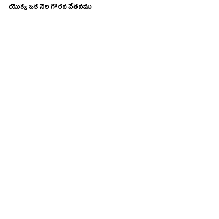
యొక్క ఒక నెల గౌరవ వేతనము