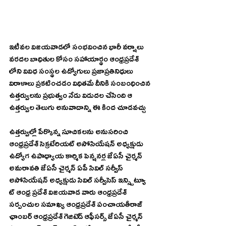
ఇటీవల విజయవాడలో సంభవించిన భారీ వర్షాలు 
వరదల బాధితుల కోసం సహాయార్థం ఆంధ్రప్రదేశ్ 
లోని వివిధ సంస్థల ఉద్యోగులు ప్రజాప్రతినిధులు 
విరాళాలు ప్రకటించడం విధితమే దీనికి సంబంధించిన 
ఉత్తర్వులను ప్రభుత్వం నేడు విడుదల చేసింది ఆ 
ఉత్తర్వుల తెలుగు అనువాదాన్ని ఈ కింద చూడవచ్చు
ఉత్తర్వుల్లో పేర్కొన్న సూచికలను అనుసరించి 
ఆంధ్రప్రదేశ్ సెక్రటేరియట్ అసోసియేషన్ అధ్యక్షుడు 
ఉద్యోగ ఉపాధ్యాయ కార్మిక పెన్షనర్ల జేఏసీ చైర్మన్ 
అమరావతి జేఏసీ చైర్మన్ ఏపీ సివిల్ సర్వీస్ 
అసోసియేషన్ అధ్యక్షుడు సివిల్ సర్వీసెస్ ఇన్స్టిట్యూ 
ట్ ఆంధ్ర ప్రదేశ్ విజయవాడ వారు ఆంధ్రప్రదేశ్ 
సర్పంచుల సమాఖ్య ఆంధ్రప్రదేశ్ పంచాయతీరాజ్ 
ఛాంబర్ ఆంధ్రప్రదేశ్ గెజిటెడ్ ఆఫీసర్స్ జేఏసీ చైర్మన్ 