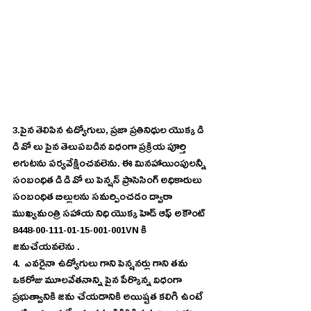
3.పైన తెలిపిన ఉద్యోగులు, ప్రజా ప్రతినిధుల యొక్క డి 
డి వో లు పైన తెలుపబడిన విధంగా ప్రక్రియ పూర్తి 
అగుటను పర్యవేక్షించవలెను. ఈ మినహాయింపులన్నీ 
సంబంధిత డి డి వో లు పెన్షన్ ప్రాసెసింగ్ అధికారులు 
సంబంధిత బిల్లులను సమర్పించడం ద్వారా 
ముఖ్యమంత్రి సహాయ నిధి యొక్క హెడ్ ఆఫ్ అకౌంట్ 
8448-00-111-01-15-001-001VN కి 
జమచేయవలెను .
4.  ఎవరైనా ఉద్యోగులు గాని పెన్షనర్లు గాని తమ 
ఒకరోజు మూలవేతనాన్ని పైన పేర్కొన్న విధంగా 
ప్రభుత్వానికి జమ చేయడానికి అయిష్టత కలిగి ఉంటే 