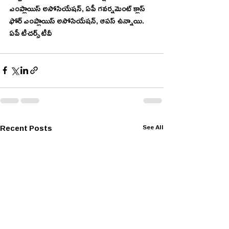
ఎంప్లాయిస్ అసోసియేషన్, ఏపీ గవర్నమెంట్ క్లాస్ 
ఫోర్ ఎంప్లాయిస్ అసోసియేషన్, ఆపస్ ఉన్నాయి.
ఏపీ టీచర్స్ టీవీ 
Recent Posts
See All