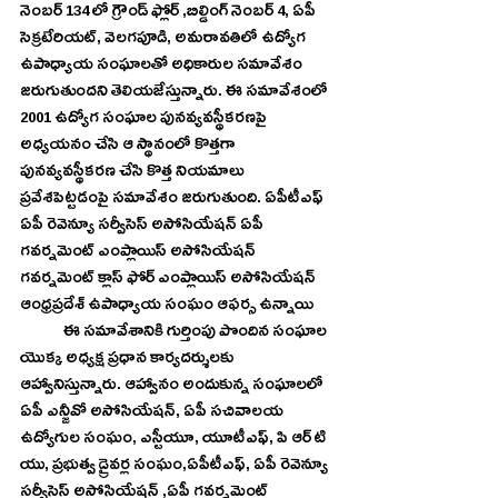
నెంబర్ 134 లో గ్రౌండ్ ఫ్లోర్ ,బిల్డింగ్ నెంబర్ 4, ఏపీ 
సెక్రటేరియట్, వెలగపూడి, అమరావతిలో ఉద్యోగ 
ఉపాధ్యాయ సంఘాలతో అధికారుల సమావేశం 
జరుగుతుందని తెలియజేస్తున్నారు. ఈ సమావేశంలో 
2001 ఉద్యోగ సంఘాల పునవ్యవస్థీకరణపై 
అధ్యయనం చేసి ఆ స్థానంలో కొత్తగా 
పునవ్యవస్థీకరణ చేసి కొత్త నియమాలు 
ప్రవేశపెట్టడంపై సమావేశం జరుగుతుంది. ఏపీటీఎఫ్ 
ఏపీ రెవెన్యూ సర్వీసెస్ అసోసియేషన్ ఏపీ 
గవర్నమెంట్ ఎంప్లాయిస్ అసోసియేషన్ 
గవర్నమెంట్ క్లాస్ ఫోర్ ఎంప్లాయిస్ అసోసియేషన్ 
ఆంధ్రప్రదేశ్ ఉపాధ్యాయ సంఘం ఆఫర్స ఉన్నాయి
             ఈ సమావేశానికి గుర్తింపు పొందిన సంఘాల 
యొక్క అధ్యక్ష ప్రధాన కార్యదర్శులకు 
ఆహ్వానిస్తున్నారు. ఆహ్వానం అందుకున్న సంఘాలలో 
ఏపీ ఎన్జీవో అసోసియేషన్, ఏపీ సచివాలయ 
ఉద్యోగుల సంఘం, ఎస్టీయూ, యూటీఎఫ్, పి ఆర్ టి 
యు, ప్రభుత్వ డ్రైవర్ల సంఘం,ఏపీటీఎఫ్, ఏపీ రెవెన్యూ 
సర్వీసెస్ అసోసియేషన్ ,ఏపీ గవర్నమెంట్ 