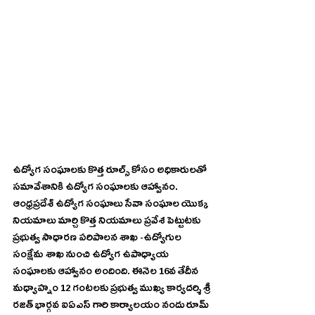
ఉద్యోగ సంఘాలకు కొత్త రూల్స్ కోసం అధికారులతో 
సమావేశానికి ఉద్యోగ సంఘాలకు ఆహ్వానం.
ఆంధ్రప్రదేశ్ ఉద్యోగ సంఘాలు సేవా సంఘాల యొక్క 
నియమాలు మార్చి కొత్త నియమాలు ప్రవేశ పెట్టుటకు 
ప్రభుత్వ సాధారణ పరిపాలన శాఖ -ఉద్యోగుల 
సంక్షేమ శాఖ నుంచి ఉద్యోగ ఉపాధ్యాయ 
సంఘాలకు ఆహ్వానం అందింది. ఈనెల 16వ తేదీన 
మధ్యాహ్నం 12 గంటలకు ప్రభుత్వ ముఖ్య కార్యదర్శి శ్రీ 
రజత్ భార్గవ ఐఏఎస్ గారి కార్యాలయం నందు రూమ్ 