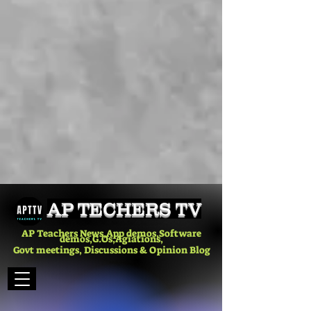
AP TECHERS TV
AP Teachers News,App demos,Software
demos,G.Os,Agiations,
Govt meetings, Discussions & Opinion Blog