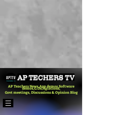
AP TECHERS TV
AP Teachers News,App demos,Software
demos,G.Os,Agiations,
Govt meetings, Discussions & Opinion Blog