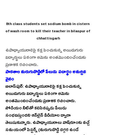
8th class students set sodium bomb in cistern 
of wash room to kill their teacher in bilaspur of 
chhattisgarh
ఉపాధ్యాయురాలిపై కక్ష పెంచుకున్న అయిదుగురు 
విద్యార్థులు ఏకంగా ఆమెను అంతమొందించేందుకు 
ప్రణాళిక రచించారు.
పాఠశాల మరుగుదొడ్డిలో పేలుడు పదార్థం అమర్చిన 
వైనం
బిలాస్‌పుర్‌: ఉపాధ్యాయురాలిపై కక్ష పెంచుకున్న 
అయిదుగురు విద్యార్థులు ఏకంగా ఆమెను 
అంతమొందించేందుకు ప్రణాళిక రచించారు. 
సోడియం నీటితో కలిసినప్పుడు పేలుడు 
సంభవిస్తుందని ఆన్‌లైన్‌ వీడియోల ద్వారా 
తెలుసుకున్నారు. ఉపాధ్యాయురాలు వాష్‌రూంకు వచ్చే 
సమయంలో సిస్టర్న్‌ (మరుగుదొడ్డి దగ్గర ఉండే 