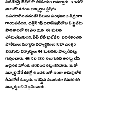
నీటితొట్టె) ఔట్లెట్‌లో సోడియం అమర్చారు. ఇంతలో 
నాలుగో తరగతి విద్యార్థిని ఫ్లష్‌ను 
ఉపయోగించడంతో పేలుడు సంభవించి తీవ్రంగా 
గాయపడింది. ఛత్తీస్‌గఢ్‌ బిలాస్‌పుర్‌లోని ఓ ప్రైవేటు 
పాఠశాలలో ఈ నెల 21న  ఈ ఘటన 
చోటుచేసుకుంది. సీసీ టీవీ ఫుటేజీని  పరిశీలించిన 
పోలీసులు ముగ్గురు విద్యార్థినులు సహా మొత్తం 
ఐదుగురు విద్యార్థులు ఈ ఘటనకు పాల్పడినట్లు 
గుర్తించారు. ఈ నెల 23న నలుగురిని అరెస్టు చేసి 
జువైనల్‌ హోంకు తరలించినట్లు తెలిపారు. మరో 
విద్యార్థి వేరే ఊర్లో ఉండటంతో ఇంకా అదుపులోకి 
తీసుకోలేదన్నారు. అరెస్టైన నలుగురూ 8వతరగతి 
విద్యార్థులని వెల్లడించారు.