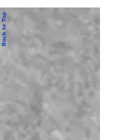
శాఖ కమిషనర్ , ఇతర రాష్ట్ర
అధికారులతో సమావేశము
Back to Top