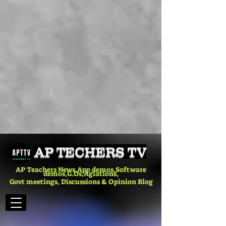
AP TECHERS TV
AP Teachers News,App demos,Software
demos,G.Os,Agiations,
Govt meetings, Discussions & Opinion Blog