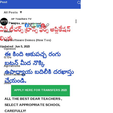
Post
All Posts
AP Teachers TV
All Posts
May 24, 2023
1 min read
ఏపీ టీచర్స్ ట్రాన్స్ ఫర్స్ అప్లికేషన్
News
లింకు
App Software Demos (How Tos)
Updated:
Jun 5, 2023
Opinion
ఈ కింది ఆకుపచ్చ రంగు 
G.Os
బటన్ మీద నొక్కి 
Agitations
ఉపాధ్యాయ బదిలీకి దరఖాస్తు 
Entertainment
చేయండి.
Jobs
APPLY HERE FOR TRANSFERS 2023
ALL THE BEST DEAR TEACHERS , 
SELECT APPROPRIATE SCHOOL 
CAREFULLY!