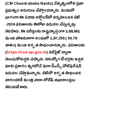
(CM Chandrababu Naidu) నేతృత్వంలోని ప్రజా 
ప్రభుత్వం అడుగులు వేస్తోందన్నారు. ఇందులో 
భాగంగా ఈ ఏడాది అక్టోబర్‌లో నిర్వహించిన టెట్ 
-2024 ఫలితాలను ఈరోజు విడుదల చేస్తున్నట్లు 
తెలిపారు. ఈ పరీక్షలకు రాష్ట్రవ్యాప్తంగా 3,68,661 
మంది హాజరుకాగా అందులో 1,87,256 ( 50.79 
శాతం) మంది అర్హత సాధించారన్నారు. ఫలితాలను 
(
https://cse.ap.gov.in
) వెబ్‌సైట్ ద్వారా 
తెలుసుకోవచ్చని చెప్పారు. నిరుద్యోగ టీచర్లకు ఇచ్చిన 
మాట ప్రకారం త్వరలోనే మెగా డీఎస్సీ నోటిఫికేషన్ 
విడుదల చేస్తామన్నారు. టెట్‌లో అర్హత సాధించిన 
వారందరికీ మంత్రి నారా లోకేష్ శుభాకాంక్షలు 
తెలియజేశారు.