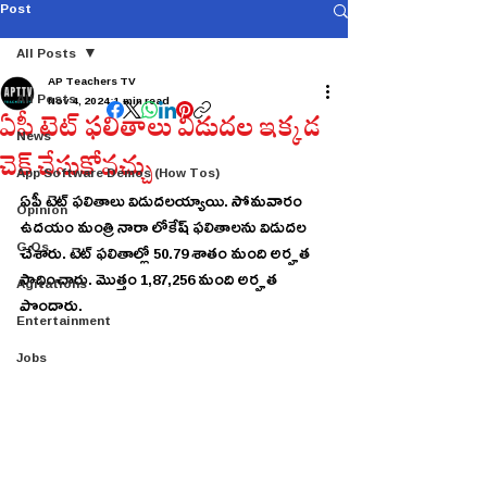
Post
All Posts
AP Teachers TV
All Posts
Nov 4, 2024
1 min read
ఏపీ టెట్ ఫలితాలు విడుదల ఇక్కడ
News
చెక్ చేసుకోవచ్చు
App Software Demos (How Tos)
ఏపీ టెట్ ఫలితాలు విడుదలయ్యాయి. సోమవారం 
Opinion
ఉదయం మంత్రి నారా లోకేష్ ఫలితాలను విడుదల 
G.Os
చేశారు. టెట్ ఫలితాల్లో 50.79 శాతం మంది అర్హత 
సాధించారు. మొత్తం 1,87,256 మంది అర్హత 
Agitations
పొందారు.
Entertainment
Jobs