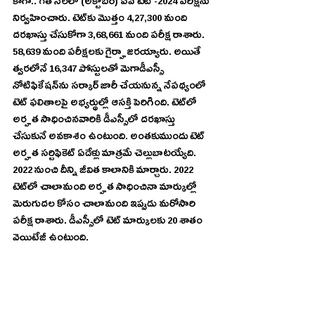
కాగా.. గత నెలలో (అక్టోబర్‌) ఏపీ టెట్ -2024 పరీక్షను 
నిర్వహించారు. టెట్‌కు మొత్తం 4,27,300 మంది 
దరఖాస్తు చేసుకోగా 3,68,661 మంది పరీక్ష రాశారు. 
58,639 మంది పరీక్షలకు గైర్హాజరయ్యారు. అయితే 
త్వరలోనే 16,347 పోస్టులతో మెగాడీఎస్సీ 
నోటిఫికేషన్‌‌ను సర్కార్ జారీ చేయనున్న నేపథ్యంలో 
టెట్‌ ఫలితాలపై అభ్యర్థుల్లో ఆసక్తి పెరిగింది. టెట్‌లో 
అర్హత సాధించినవారికి డీఎస్సీలో దరఖాస్తు 
చేసుకునే అవకాశం ఉంటుంది. అంతకుముందు టెట్‌ 
అర్హత సర్టిఫికెట్‌ ఏడేళ్లు మాత్రమే చెల్లుబాటయ్యేది. 
2022 నుంచి దీన్ని జీవిత కాలానికి మార్చారు. 2022 
టెట్‌లో చాలామంది అర్హత సాధించినా మార్కుల్లో 
మెరుగుదల కోసం చాలామంది ఇప్పుడు మరోసారి 
పరీక్ష రాశారు. డీఎస్సీలో టెట్‌ మార్కులకు 20 శాతం 
వెయిటేజీ ఉంటుంది.