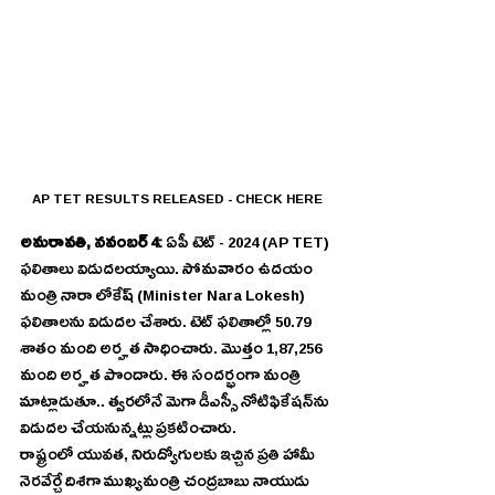
AP TET RESULTS RELEASED - CHECK HERE
అమరావతి, నవంబర్ 4: 
ఏపీ టెట్ - 2024 (AP TET) 
ఫలితాలు విడుదలయ్యాయి. సోమవారం ఉదయం 
మంత్రి నారా లోకేష్ (Minister Nara Lokesh) 
ఫలితాలను విడుదల చేశారు. టెట్ ఫలితాల్లో 50.79 
శాతం మంది అర్హత సాధించారు. మొత్తం 1,87,256 
మంది అర్హత పొందారు. ఈ సందర్భంగా మంత్రి 
మాట్లాడుతూ.. త్వరలోనే మెగా డీఎస్సీ నోటిఫికేషన్‌ను 
విడుదల చేయనున్నట్లు ప్రకటించారు.
రాష్ట్రంలో యువత, నిరుద్యోగులకు ఇచ్చిన ప్రతి హామీ 
నెరవేర్చే దిశగా ముఖ్యమంత్రి చంద్రబాబు నాయుడు 