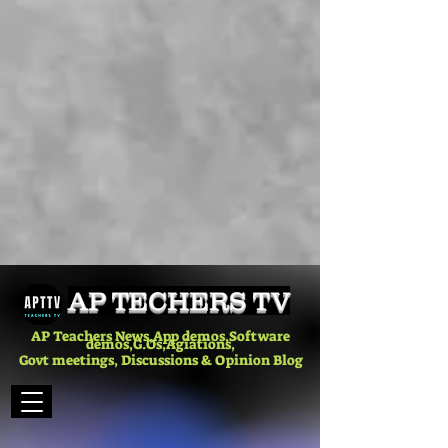
AP TECHERS TV
AP Teachers News,App demos,Software
demos,G.Os,Agiations,
Govt meetings, Discussions & Opinion Blog