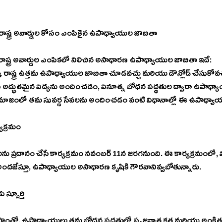
శ్ రాష్ట్ర అవార్డుల కోసం ఎంపికైన ఉపాధ్యాయుల జాబితా
రాష్ట్ర అవార్డుల ఎంపికలో నిలిచిన అసాధారణ ఉపాధ్యాయుల జాబితా ఇదే:
్కి రాష్ట్ర ఉత్తమ ఉపాధ్యాయుల జాబితా చూడవచ్చు మరియు డౌన్లోడ్ చేసుకోవచ
లకు అద్భుతమైన విద్యను అందించడం, వినూత్న బోధన పద్ధతుల ద్వారా ఉపాధ్యాయ
జంలో తమ సువర్ణ సేవలను అందించడం వంటి విధానాల్లో ఈ ఉపాధ్యాయు
్యక్రమం
ను ప్రదానం చేసే కార్యక్రమం నవంబర్ 11న జరగనుంది. ఈ కార్యక్రమంలో, 
అందజేస్తూ, ఉపాధ్యాయుల అసాధారణ కృషికి గౌరవానివ్వబోతున్నారు.
 స్పూర్తి