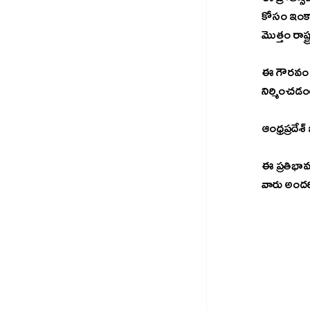
ఈ ప్రోత్స
కోసం ఇంకా
మొత్తం రాష్
ఈ గౌరవం అం
నిర్మించడం
ఆంధ్రప్రదేశ్
ఈ ప్రతిభావ
వారు అంద