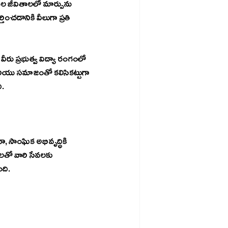
థుల జీవితాలలో మార్పును 
చడానికి వీలుగా ప్రతి 
 మరియు సమాజంతో కలిసికట్టుగా 
ి.
, సాంఘిక అభివృద్ధికి 
ాలతో వారి సేవలకు 
ంది.