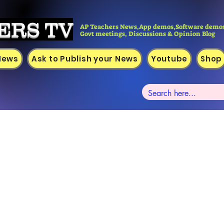
ERS TV
AP Teachers News,App demos,Software demos
Govt meetings, Discussions & Opinion Blog
 News
Ask to Publish your News
Youtube
Shop