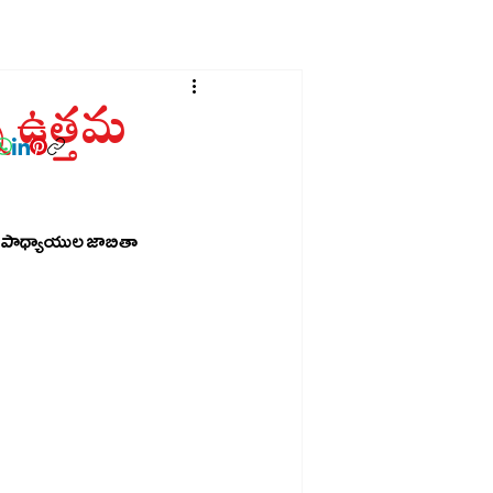
్న ఉత్తమ
మ ఉపాధ్యాయుల జాబితా