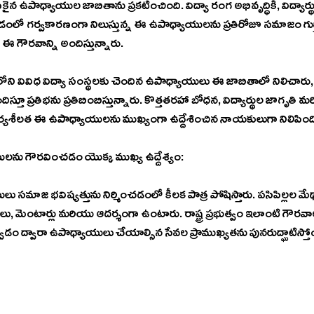
ైన ఉపాధ్యాయుల జాబితాను ప్రకటించింది. విద్యా రంగ అభివృద్ధికి, విద్యార్
ంలో గర్వకారణంగా నిలుస్తున్న ఈ ఉపాధ్యాయులను ప్రతిరోజూ సమాజం గుర్తిం
 గౌరవాన్ని అందిస్తున్నారు.
స్తూ ప్రతిభను ప్రతిబింబిస్తున్నారు. కొత్తతరహా బోధన, విద్యార్థుల జాగృతి
ార్యశీలత ఈ ఉపాధ్యాయులను ముఖ్యంగా ఉద్దేశించిన నాయకులుగా నిలిపింద
లను గౌరవించడం యొక్క ముఖ్య ఉద్దేశ్యం:
ు సమాజ భవిష్యత్తును నిర్మించడంలో కీలక పాత్ర పోషిస్తారు. పసిపిల్లల మేథా
ులు, మెంటార్లు మరియు ఆదర్శంగా ఉంటారు. రాష్ట్ర ప్రభుత్వం ఇలాంటి గౌరవ
ివ్వడం ద్వారా ఉపాధ్యాయులు చేయాల్సిన సేవల ప్రాముఖ్యతను పునరుద్ఘాటిస్తో