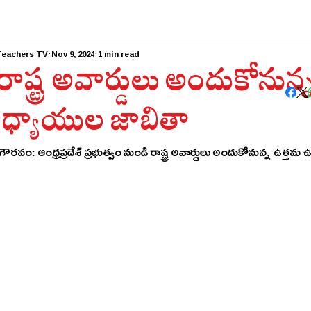
Teachers TV
Nov 9, 2024
1 min read
రాష్ట్ర అవార్డులు అందుకోనున
ధ్యాయుల జాబితా
రవం: ఆంధ్రప్రదేశ్ ప్రభుత్వం నుండి రాష్ట్ర అవార్డులు అందుకోనున్న ఉత్త