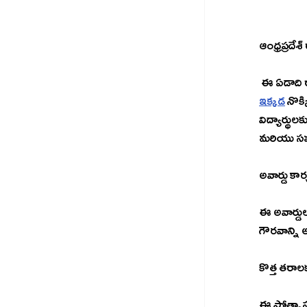
ఆంధ్రప్రదే
 ఈ ఏడాది 
ఇక్కడ
 నొక
విద్యార్థు
మరియు సమా
అవార్డు కార
ఈ అవార్డుల
గౌరవాన్ని 
కొత్త తరాలకు