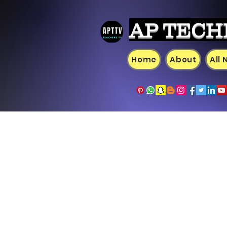
AP TECH
Home
About
All