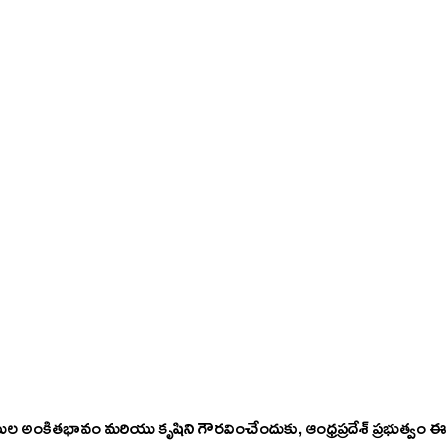
 అంకితభావం మరియు కృషిని గౌరవించేందుకు, ఆంధ్రప్రదేశ్ ప్రభుత్వం ఈ సం