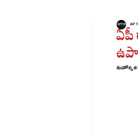
AP 
ఏపీ 
ఉపా
మహోన్నత గౌ