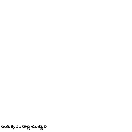
వత్సరం రాష్ట్ర అవార్డుల 