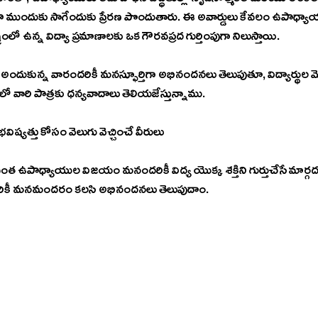
ాహంతో, ఉపాధ్యాయులు తమ బోధన పద్ధతుల్లో సృజనాత్మకత మరియు అంకితభా
 ముందుకు సాగేందుకు ప్రేరణ పొందుతారు. ఈ అవార్డులు కేవలం ఉపాధ్యాయ
ట్రంలో ఉన్న విద్యా ప్రమాణాలకు ఒక గౌరవప్రద గుర్తింపుగా నిలుస్తాయి.
దుకున్న వారందరికీ మనస్ఫూర్తిగా అభినందనలు తెలుపుతూ, విద్యార్థుల మెర
లో వారి పాత్రకు ధన్యవాదాలు తెలియజేస్తున్నాము.
 భవిష్యత్తు కోసం వెలుగు వెచ్చించే వీరులు
ంత ఉపాధ్యాయుల విజయం మనందరికీ విద్య యొక్క శక్తిని గుర్తుచేసే మార్గద
రికీ మనమందరం కలసి అభినందనలు తెలుపుదాం.