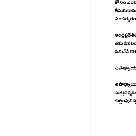
కోసం ఎంపిక
తీసుకురావడ
సంవత్సరం ఈ
ఆంధ్రప్రదేశ్‌లోని వివిధ విద్యా సంస్థలకు చెందిన ఉపాధ్యాయులు ఈ జాబితాలో నిలిచారు, వీరు ప్రభుత్వ విద్యా రంగంలో 
తమ సేవలంది
పనిచేసే క
ఉపాధ్యాయు
ఉపాధ్యాయుల
మార్గదర్శక
గుర్తింపున