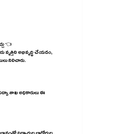
్చు 👈
 వృత్తిని అభివృద్ధి చేయడం, 
లు నిలిచారు.
విద్యా శాఖ అధికారులు ఈ 