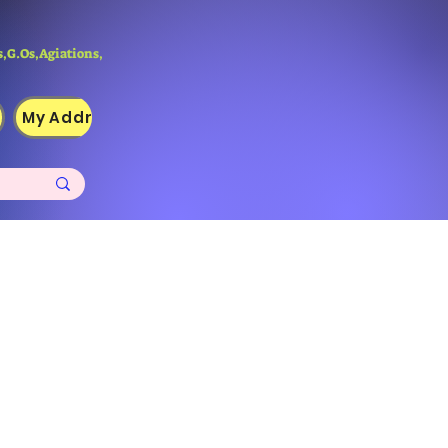
,G.Os,Agiations,
My Addresses