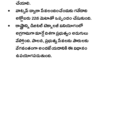
చేయాలి. 
వాట్సప్‌ ద్వారా సేవలందించేందుకు గతేడాది 
అక్టోబరు 22న మెటాతో ఒప్పందం చేసుకుంది. 
రాష్ట్రాన్ని డిజిటల్‌ టెక్నాలజీ వినియోగంలో 
అగ్రగామిగా మార్చే దిశగా ప్రభుత్వం అడుగులు 
వేస్తోంది. పాలన, ప్రభుత్వ సేవలను పౌరులకు 
వేగవంతంగా అందజేయడానికి ఈ విధానం 
ఉపయోగపడుతుంది. 