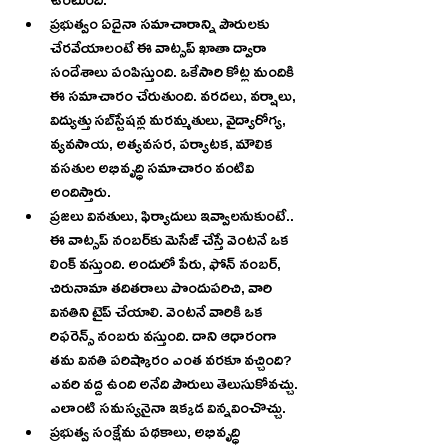
ఉంటుంది.  
ప్రభుత్వం ఏదైనా సమాచారాన్ని పౌరులకు 
చేరవేయాలంటే ఈ వాట్సప్‌ ఖాతా ద్వారా 
సందేశాలు పంపిస్తుంది. ఒకేసారి కోట్ల మందికి 
ఈ సమాచారం చేరుతుంది. వరదలు, వర్షాలు, 
విద్యుత్తు సబ్‌స్టేషన్ల మరమ్మతులు, వైద్యారోగ్య, 
వ్యవసాయ, అత్యవసర, పర్యాటక, మౌలిక 
వసతుల అభివృద్ధి సమాచారం వంటివి 
అందిస్తారు.
ప్రజలు వినతులు, ఫిర్యాదులు ఇవ్వాలనుకుంటే.. 
ఈ వాట్సప్‌ నంబర్‌కు మెసేజ్‌ చేస్తే వెంటనే ఒక 
లింక్‌ వస్తుంది. అందులో పేరు, ఫోన్‌ నంబర్, 
చిరునామా తదితరాలు పొందుపరిచి, వారి 
వినతిని టైప్‌ చేయాలి. వెంటనే వారికి ఒక 
రిఫరెన్స్‌ నంబరు వస్తుంది. దాని ఆధారంగా 
తమ వినతి పరిష్కారం ఎంత వరకూ వచ్చింది? 
ఎవరి వద్ద ఉంది అనేది పౌరులు తెలుసుకోవచ్చు. 
ఎలాంటి సమస్యనైనా ఇక్కడ విన్నవించొచ్చు. 
ప్రభుత్వ సంక్షేమ పథకాలు, అభివృద్ధి 