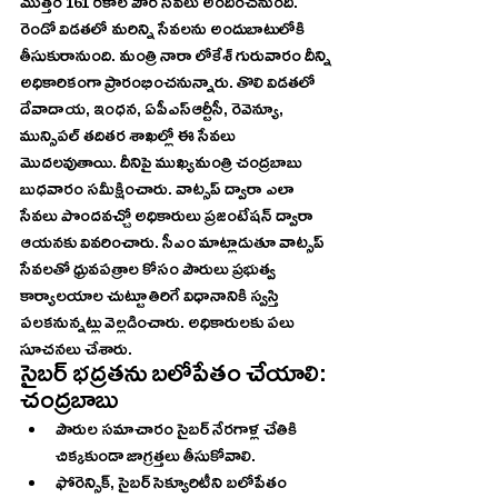
మొత్తం 161 రకాల పౌర సేవలు అందించనుంది. 
రెండో విడతలో మరిన్ని సేవలను అందుబాటులోకి 
తీసుకురానుంది. మంత్రి నారా లోకేశ్‌ గురువారం దీన్ని 
అధికారికంగా ప్రారంభించనున్నారు. తొలి విడతలో 
దేవాదాయ, ఇంధన, ఏపీఎస్‌ఆర్టీసీ, రెవెన్యూ, 
మున్సిపల్‌ తదితర శాఖల్లో ఈ సేవలు 
మొదలవుతాయి. దీనిపై ముఖ్యమంత్రి చంద్రబాబు 
బుధవారం సమీక్షించారు. వాట్సప్‌ ద్వారా ఎలా 
సేవలు పొందవచ్చో అధికారులు ప్రజంటేషన్‌ ద్వారా 
ఆయనకు వివరించారు. సీఎం మాట్లాడుతూ వాట్సప్‌ 
సేవలతో ధ్రువపత్రాల కోసం పౌరులు ప్రభుత్వ 
కార్యాలయాల చుట్టూ తిరిగే విధానానికి స్వస్తి 
పలకనున్నట్లు వెల్లడించారు. అధికారులకు పలు 
సూచనలు చేశారు. 
సైబర్‌ భద్రతను బలోపేతం చేయాలి: 
చంద్రబాబు
పౌరుల సమాచారం సైబర్‌ నేరగాళ్ల చేతికి 
చిక్కకుండా జాగ్రత్తలు తీసుకోవాలి.  
ఫోరెన్సిక్, సైబర్‌ సెక్యూరిటీని బలోపేతం 