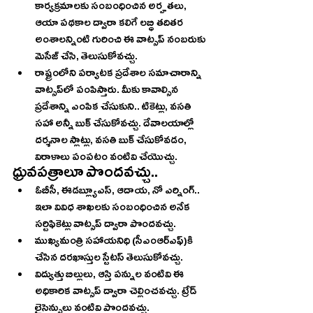
కార్యక్రమాలకు సంబంధించిన అర్హతలు, 
ఆయా పథకాల ద్వారా కలిగే లబ్ధి తదితర 
అంశాలన్నింటి గురించి ఈ వాట్సప్‌ నంబరుకు 
మెసేజ్‌ చేసి, తెలుసుకోవచ్చు.
రాష్ట్రంలోని పర్యాటక ప్రదేశాల సమాచారాన్ని 
వాట్సప్‌లో పంపిస్తారు. మీకు కావాల్సిన 
ప్రదేశాన్ని ఎంపిక చేసుకుని.. టికెట్లు, వసతి 
సహా అన్నీ బుక్‌ చేసుకోవచ్చు. దేవాలయాల్లో 
దర్శనాల స్లాట్లు, వసతి బుక్‌ చేసుకోవడం, 
విరాళాలు పంపటం వంటివి చేయొచ్చు. 
ధ్రువపత్రాలూ పొందవచ్చు..
ఓబీసీ, ఈడబ్ల్యూఎస్, ఆదాయ, నో ఎర్నింగ్‌.. 
ఇలా వివిధ శాఖలకు సంబంధించిన అనేక 
సర్టిఫికెట్లు వాట్సప్‌ ద్వారా పొందవచ్చు. 
ముఖ్యమంత్రి సహాయనిధి (సీఎంఆర్‌ఎఫ్‌)కి 
చేసిన దరఖాస్తుల స్టేటస్‌ తెలుసుకోవచ్చు. 
విద్యుత్తు బిల్లులు, ఆస్తి పన్నుల వంటివి ఈ 
అధికారిక వాట్సప్‌ ద్వారా చెల్లించవచ్చు. ట్రేడ్‌ 
లైసెన్సులు వంటివి పొందవచ్చు.