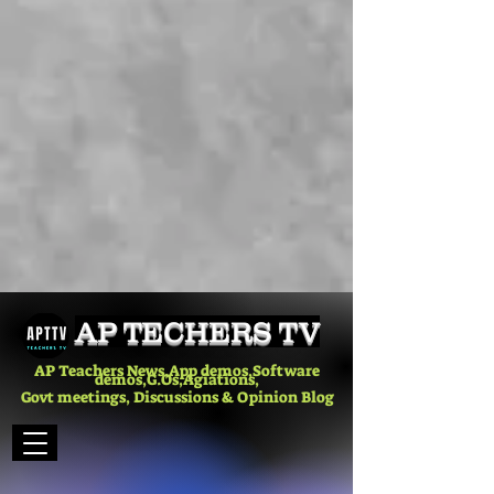
AP TECHERS TV
AP Teachers News,App demos,Software
demos,G.Os,Agiations,
Govt meetings, Discussions & Opinion Blog