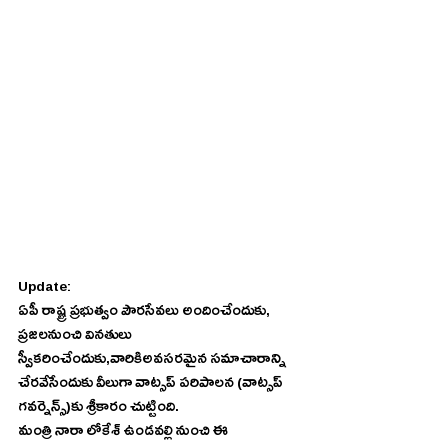
Update:
ఏపీ రాష్ట్ర ప్రభుత్వం పౌరసేవలు అందించేందుకు, 
ప్రజలనుంచి వినతులు 
స్వీకరించేందుకు,వారికిఅవసరమైన సమాచారాన్ని 
చేరవేసేందుకు వీలుగా వాట్సప్ పరిపాలన (వాట్సప్ 
గవర్నెన్స్)కు శ్రీకారం చుట్టింది.
మంత్రి నారా లోకేశ్ ఉండవల్లి నుంచి ఈ 