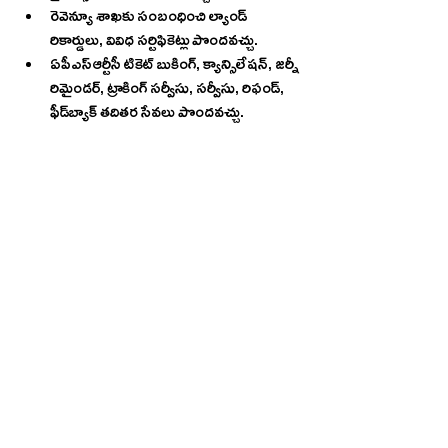
రెవెన్యూ శాఖకు సంబంధించి ల్యాండ్‌ 
రికార్డులు, వివిధ సర్టిఫికెట్లు పొందవచ్చు.
ఏపీఎస్‌ఆర్టీసీ టికెట్‌ బుకింగ్, క్యాన్సిలేషన్, జర్నీ 
రిమైండర్, ట్రాకింగ్‌ సర్వీసు, సర్వీసు, రిఫండ్, 
ఫీడ్‌బ్యాక్‌ తదితర సేవలు పొందవచ్చు.