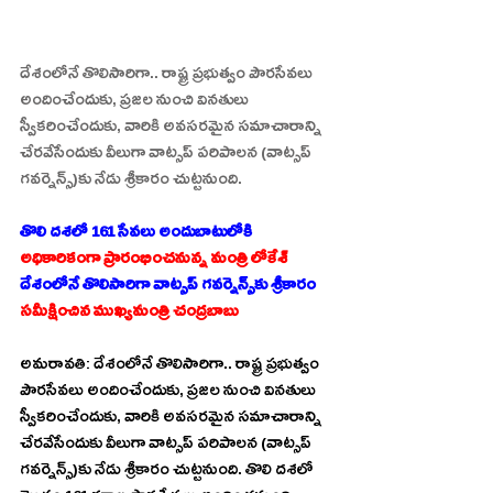
దేశంలోనే తొలిసారిగా.. రాష్ట్ర ప్రభుత్వం పౌరసేవలు 
అందించేందుకు, ప్రజల నుంచి వినతులు 
స్వీకరించేందుకు, వారికి అవసరమైన సమాచారాన్ని 
చేరవేసేందుకు వీలుగా వాట్సప్‌ పరిపాలన (వాట్సప్‌ 
గవర్నెన్స్‌)కు నేడు శ్రీకారం చుట్టనుంది.
తొలి దశలో 161 సేవలు అందుబాటులోకి 
అధికారికంగా ప్రారంభించనున్న మంత్రి లోకేశ్‌ 
దేశంలోనే తొలిసారిగా వాట్సప్‌ గవర్నెన్స్‌కు శ్రీకారం  
సమీక్షించిన ముఖ్యమంత్రి చంద్రబాబు
అమరావతి: దేశంలోనే తొలిసారిగా.. రాష్ట్ర ప్రభుత్వం 
పౌరసేవలు అందించేందుకు, ప్రజల నుంచి వినతులు 
స్వీకరించేందుకు, వారికి అవసరమైన సమాచారాన్ని 
చేరవేసేందుకు వీలుగా వాట్సప్‌ పరిపాలన (వాట్సప్‌ 
గవర్నెన్స్‌)కు నేడు శ్రీకారం చుట్టనుంది. తొలి దశలో 