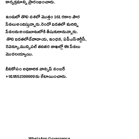
కార్యక్రమాన్ని ప్రారంభించారు.
ఇందులో తొలి దశలో మొత్తం 161 రకాల పౌర 
సేవలుఅందిస్తున్నారు.రెండో విడతలో మరిన్ని 
సేవలనుఅందుబాటులోకి తీసుకురానున్నారు.
 తొలి విడతలోదేవాదాయ, ఇంధన, ఏపీఎస్ఆర్టీసీ, 
రెవెన్యూ,మున్సిపల్ తదితర శాఖల్లో ఈ సేవలు 
మొదలయ్యాయి.
దీనికోసం అధికారిక వాట్సప్ నంబర్ 
+919552300009 ను కేటాయించారు.