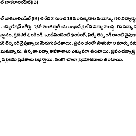
ల్ బాకలారియేట్(IB)
్ బాకలారియేట్ (IB) అనేది 3 నుంచి 19 సంవత్సరాల వయస్సు గల విద్యార్థు
డ్యుకేషన్ బోర్డు. ఇదో అంతర్జాతీయ లాభాపేక్ష లేని విద్యా సంస్థ. ఈ విద్యా వ
ానం, క్రిటికల్ థింకింగ్, ఇండిపెండెంట్ థింకింగ్, సెల్ఫ్ లెర్నింగ్ లాంటి న
పెన్ లెర్నింగ్ నైపుణ్యాలు మెరుగుపడతాయి. ప్రపంచంలో సానుకూల మార్పునకు
ెబుతున్నారు. ఉన్నతా విద్యా అవకాశాలు ఎక్కువగా ఉంటాయి. ప్రపంచవ్యాప్తంగా
 పిల్లలను ప్రవేశాలు లభిస్తాయి. ఇంకా చాలా ప్రయోజనాలు ఉంటాయి.