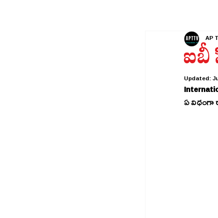
AP 
ఐబీ 
Updated:
Ju
Internati
ఏ విధంగా 