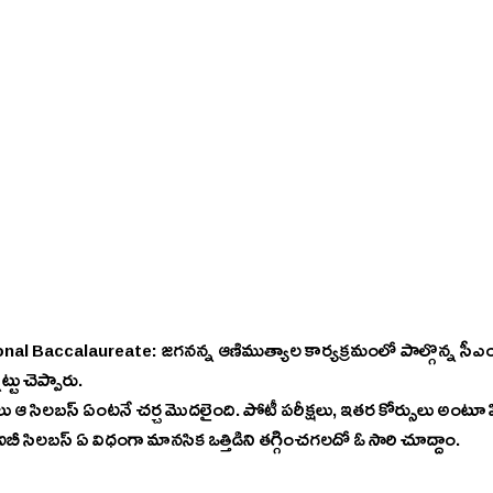
nal Baccalaureate: జగనన్న ఆణిముత్యాల కార్యక్రమంలో పాల్గొన్న సీఎం 
ట్టు చెప్పారు.
 ఆ సిలబస్ ఏంటనే చర్చ మొదలైంది. పోటీ పరీక్షలు, ఇతర కోర్సులు అంటూ పిల్ల
 సిలబస్ ఏ విధంగా మానసిక ఒత్తిడిని తగ్గించగలదో ఓ సారి చూద్దాం. 