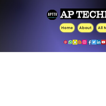
AP TECH
Home
About
All