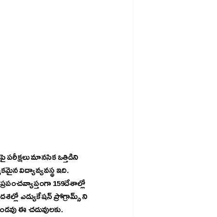
 పరీక్షలు మానసిక ఒత్తిడిని 
ేకమైన విద్యావ్యవస్థ ఇది. 
ు ప్రపంచవ్యాప్తంగా 159దేశాల్లో 
లో ఎడ్యుకేషన్ ప్రోగ్రామ్స్ ని 
లు ఉండవు ఈ చదువులకు.