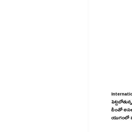
Internatio
పెట్టబోతున్న
దీంతో అసలు
యుగంలో ఐబీ