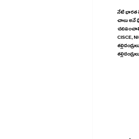
నేటి భారత ద
చాలు అనే ధ
చదివించాలి,
CISCE, NIO
తల్లిదండ్ర
తల్లిదండ్ర