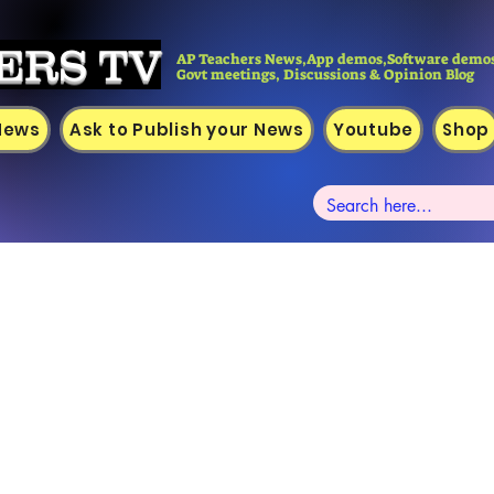
ERS TV
AP Teachers News,App demos,Software demos
Govt meetings, Discussions & Opinion Blog
 News
Ask to Publish your News
Youtube
Shop