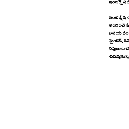
ఇంటర్నేషన
ఇంటర్నేషనల
అందించే ఓ ఎ
విషయ పరిజ్ఞ
మైండెడ్, ఓ
నిపుణులు చ
చదువుకున్న