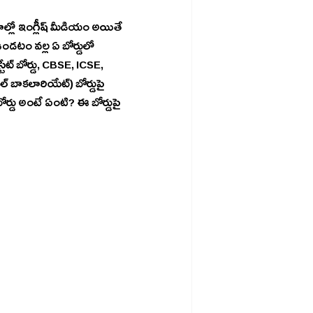
ామాల్లో ఇంగ్లీష్ మీడియం అయితే 
ండటం వల్ల ఏ బోర్డులో 
టేట్ బోర్డు, CBSE, ICSE, 
 బాకలారియేట్) బోర్డుపై 
ర్డు అంటే ఏంటి? ఈ బోర్డుపై 