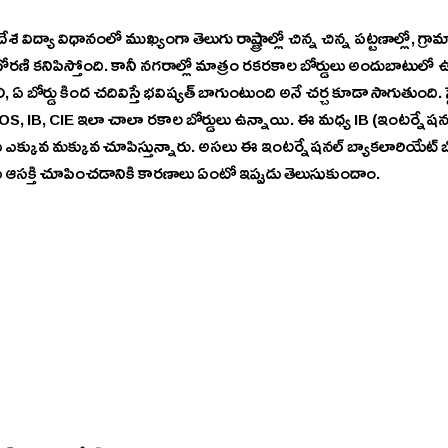
ేశ విద్యా విధానంలో ముఖ్యంగా తెలుగు రాష్ట్రాల్లో చిన్న చిన్న పట్టణాల్లో, గ్ర
ోరణి కనిపిస్తోంది. కానీ నగరాల్లో మాత్రం రకరకాల బోర్డులు అందుబాటులో ఉ
 ఏ బోర్డు కింద చదివిస్తే భవిష్యత్ బాగుంటుంది అనే చర్చ కూడా సాగుతుంది. స్
S, IB, CIE ఇలా చాలా రకాల బోర్డులు ఉన్నాయి. ఈ మధ్య IB (ఇంటర్నేషనల్
ులు ఎక్కువ మక్కువ చూపిస్తున్నారు. అసలు ఈ ఇంటర్నేషనల్ బ్యాకలారియేట్ బో
ులు ఆసక్తి చూపించడానికి కారణాలు ఏంటో ఇప్పుడు తెలుసుకుందాం.