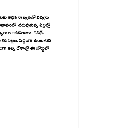
లకు అధిక నాణ్యతతో విద్యను 
ిధానంలో చదువుకున్న పిల్లల్లో 
ైపుణ్యాలు అలవడతాయి. ఓపెన్-
 ఈ పిల్లలు సిద్ధంగా ఉంటారని 
 అన్ని దేశాల్లో ఈ బోర్డులో 