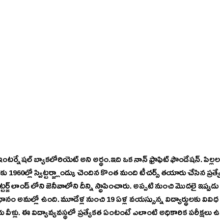
టర్నేషల్ బ్యాకలోరియెట్ అని అర్థం.ఇది ఒక నాన్ ఫ్రాఫిట్ ఫౌండేషన్. పిల్లలపై
కు 1960ల్లో స్విట్టర్జ్లాండ్కు చెందిన కొంత మంది టీచర్స్ తయారు చేసిన ప్రత్య
ట్టర్జ్ లాండ్ లోని జెనీవాలోని దీన్ని స్థాపించారు. అప్పటి నుంచి మొదలై ఇప్పుడ
ానం అమల్లో ఉంది. మూడేళ్ల నుంచి 19 ఏళ్ల వయస్సున్న విద్యార్థులకు వివిధ దశల్
ారు వీళ్లు. ఈ విద్యావ్యవస్థలో ప్రత్యేకత ఏంటంటే ఎలాంటి అధికారిక పరీక్ష