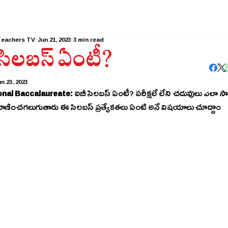
Teachers TV
Jun 21, 2023
3 min read
సిలబస్‌ ఏంటీ?
n 23, 2023
onal Baccalaureate:
 ఐబీ సిలబస్‌ ఏంటీ? పరీక్షలే లేని చదువులు ఎలా సాధ్యం? పోటీ ప్రపంచంలో వీళ్ళు 
రాణించగలుగుతారు ఈ సిలబస్ ప్రత్యేకతలు ఏంటి అనే విషయాలు చూద్దాం 