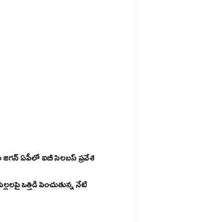
జగన్ ఏపీలో ఐబీ సిలబస్ ప్రవేశ 
లపై ఒత్తిడి పెంచుతున్న నేటి 