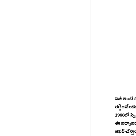
ఐబీ అంటే ఇం
తగ్గించేందు
1968లో స్వి
ఈ విద్యావిధ
ఆఫర్ చేస్త