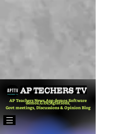
AP TECHERS TV
AP Teachers News,App demos,Software
demos,G.Os,Agiations,
Govt meetings, Discussions & Opinion Blog