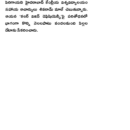
పెరిగాయని హైదరాబాద్‌ కేంద్రీయ విశ్వవిద్యాలయం 
సహాయ ఆచార్యులు శివరామ్‌ మాలే చెబుతున్నారు. 
ఆయన ‘కలర్‌ విజన్‌ డెఫిషియెన్సీ’పై పరిశోధనలో 
భాగంగా కొన్ని నెలలపాటు వందలమంది పిల్లల 
డేటాను సేకరించారు.