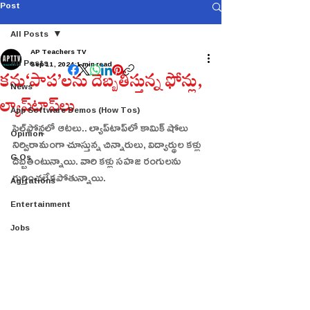
Post
All Posts
AP Teachers TV
All Posts
Sep 11, 2024
1 min read
కను‘పాప’లను దెబ్బతీస్తున్న ఫోన్లు,
News
ల్యాప్‌టాప్‌లు
App Software Demos (How Tos)
సెల్‌ఫోన్లలో ఆటలు.. ల్యాప్‌టాప్‌లో కామిక్‌ షోలు 
Opinion
నిర్విరామంగా చూస్తున్న చిన్నారులు, విద్యార్థుల కళ్లు 
G.Os
దెబ్బతింటున్నాయి. వారి కళ్లు సహజ రంగులను 
గుర్తించలేకపోతున్నాయి.
Agitations
Entertainment
Jobs