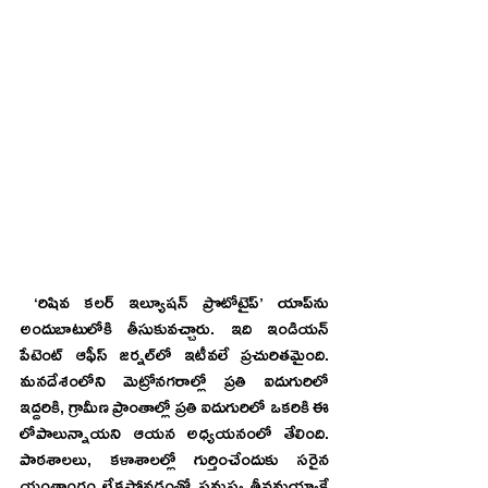
 ‘రిషివ కలర్‌ ఇల్యూషన్‌ ప్రొటోటైప్‌’ యాప్‌ను 
అందుబాటులోకి తీసుకువచ్చారు. ఇది ఇండియన్‌ 
పేటెంట్‌ ఆఫీస్‌ జర్నల్‌లో ఇటీవలే ప్రచురితమైంది. 
మనదేశంలోని మెట్రోనగరాల్లో ప్రతి ఐదుగురిలో 
ఇద్దరికి, గ్రామీణ ప్రాంతాల్లో ప్రతి ఐదుగురిలో ఒకరికి ఈ 
లోపాలున్నాయని ఆయన అధ్యయనంలో తేలింది. 
పాఠశాలలు, కళాశాలల్లో గుర్తించేందుకు సరైన 