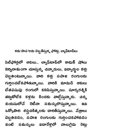
కను‘పాప’లను దెబ్బతీస్తున్న ఫోన్లు, ల్యాప్‌టాప్‌లు
సెల్‌ఫోన్లలో ఆటలు.. ల్యాప్‌టాప్‌లో కామిక్‌ షోలు 
నిర్విరామంగా చూస్తున్న చిన్నారులు, విద్యార్థుల కళ్లు 
దెబ్బతింటున్నాయి. వారి కళ్లు సహజ రంగులను 
గుర్తించలేకపోతున్నాయి. వారికి మామిడి ఆకులు 
లేతపసుపు రంగులో కనిపిస్తున్నాయి. సూర్యరశ్మికి 
తట్టుకోలేక కళ్లను కిందకు వాల్చేస్తున్నారు. చిన్న 
వయసులోనే రెటీనా సమస్యలొస్తున్నాయి. ఇవి 
ఒక్కోసారి శస్త్రచికిత్సలకు దారితీస్తున్నాయి. నేత్రాలు 
దెబ్బతినడం, సహజ రంగులను గుర్తించకపోవడం 
వంటి సమస్యలు ఐదారేళ్లలో నాలుగైదు రెట్లు 