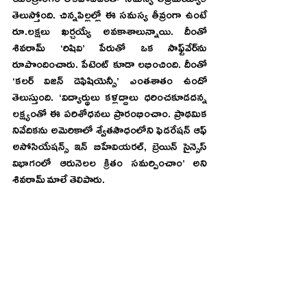
యంత్రాంగం లేకపోవడంతో సమస్య తీవ్రమయ్యాకే 
తెలుస్తోంది. చిన్నపిల్లల్లో ఈ సమస్య తీవ్రంగా ఉంటే 
రూ.లక్షలు ఖర్చయ్యే అవకాశాలున్నాయి. దీంతో 
శివరామ్‌ ‘రిషివి’ పేరుతో ఒక సాఫ్ట్‌వేర్‌ను 
రూపొందించారు. పేటెంట్‌ కూడా లభించింది. దీంతో 
‘కలర్‌ విజన్‌ డెఫిషియెన్సీ’ ఎంతశాతం ఉందో 
తెలుస్తుంది. ‘విద్యార్థులు కళ్లద్దాలు ధరించకూడదన్న 
లక్ష్యంతో ఈ పరిశోధనలు ప్రారంభించాం. ప్రాథమిక 
నివేదికను అమెరికాలో శ్వేతసౌధంలోని ఫెడరేషన్‌ ఆఫ్‌ 
అసోసియేషన్స్‌ ఇన్‌ బిహేవియరల్, బ్రెయిన్‌ సైన్సెస్‌ 
విభాగంలో ఆరునెలల క్రితం సమర్పించాం’ అని 
శివరామ్‌ మాలే తెలిపారు.  