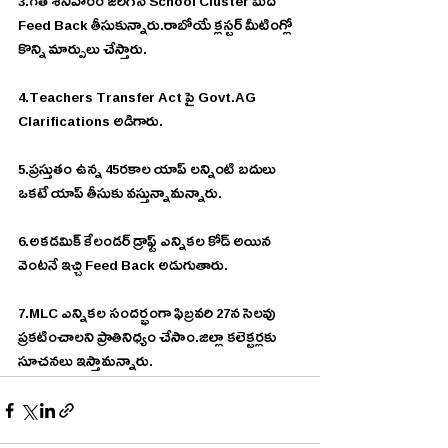
3.గత శనివారం జరిగిన School Cluster మీద 
Feed Back తీసుకున్నారు.రాబోయే క్లస్టర్ మీటింగ్లో 
కొన్ని మార్పులు చేస్తారు.
4.Teachers Transfer Act పై Govt.AG 
Clarifications అడిగారు.
5.ప్రస్తుతం ఉన్న 45రకాల యాప్ లన్నింటి బదులు 
ఒకటే యాప్ తీసుకు వస్తున్నామన్నారు.
6.అకడమిక్ కేలండర్ డ్రాఫ్ట్ ఎన్నికల కోడ్ అయిన 
వెంటనే ఇచ్చి Feed Back అడుగుతారు.
7.MLC ఎన్నికల సందర్భంగా ఫిబ్రవరి 27న సెలవు 
ప్రకటించాలని ప్రాతినిధ్యం చేసాం.జిల్లా కలెక్టర్లకు 
సూచనలు ఇస్తామన్నారు.