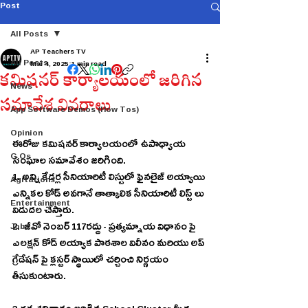
Post
All Posts
AP Teachers TV
All Posts
Mar 4, 2025
1 min read
కమిషనర్ కార్యాలయంలో జరిగిన
News
సమావేశ వివరాలు
App Software Demos (How Tos)
Opinion
ఈరోజు కమిషనర్ కార్యాలయంలో ఉపాధ్యాయ 
G.Os
సంఘాల సమావేశం జరిగింది.
1. అన్ని కేడర్ల సీనియారిటీ లిస్టులో ఫైనలైజ్ అయ్యాయి 
Agitations
ఎన్నికల కోడ్ అవగానే తాత్కాలిక సీనియారిటీ లిస్ట్ లు 
Entertainment
విడుదల చేస్తారు.
Jobs
2.  జీవో నెంబర్ 117రద్దు - ప్రత్యమ్నాయ విధానం పై 
ఎలక్షన్ కోడ్ అయ్యాక పాఠశాల విలీనం మరియు అప్ 
గ్రేడేషన్ పై క్లస్టర్ స్థాయిలో చర్చించి నిర్ణయం 
తీసుకుంటారు.