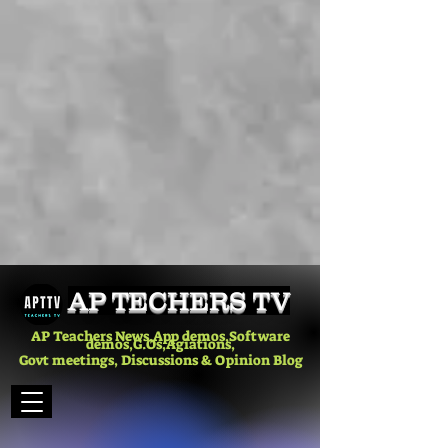
AP TECHERS TV
AP Teachers News,App demos,Software
demos,G.Os,Agiations,
Govt meetings, Discussions & Opinion Blog