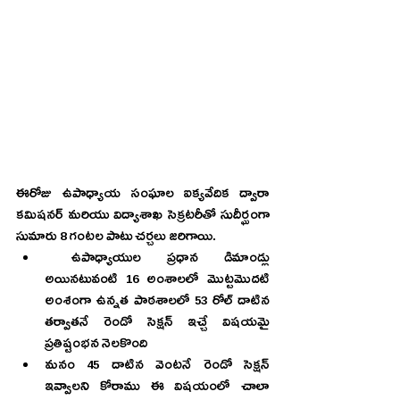
ఈరోజు ఉపాధ్యాయ సంఘాల ఐక్యవేదిక ద్వారా 
కమిషనర్ మరియు విద్యాశాఖ సెక్రటరీతో సుదీర్ఘంగా 
సుమారు 8 గంటల పాటు చర్చలు జరిగాయి.
 ఉపాధ్యాయుల ప్రధాన డిమాండ్లు 
అయినటువంటి 16 అంశాలలో మొట్టమొదటి 
అంశంగా ఉన్నత పాఠశాలలో 53 రోల్ దాటిన 
తర్వాతనే రెండో సెక్షన్ ఇచ్చే విషయమై 
ప్రతిష్టంభన నెలకొంది 
మనం 45 దాటిన వెంటనే రెండో సెక్షన్ 
ఇవ్వాలని కోరాము ఈ విషయంలో చాలా 