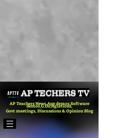
AP TECHERS TV
AP Teachers News,App demos,Software
demos,G.Os,Agiations,
Govt meetings, Discussions & Opinion Blog