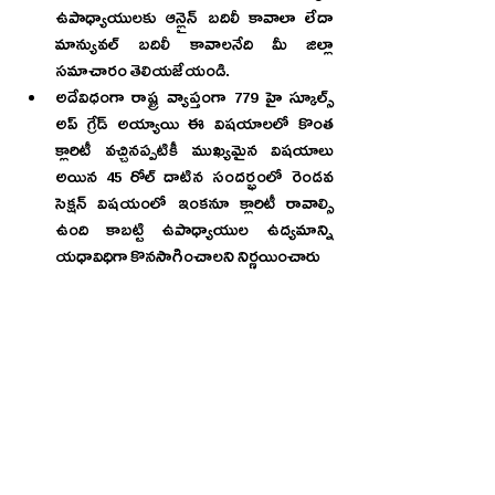
ఉపాధ్యాయులకు ఆన్లైన్ బదిలీ కావాలా లేదా 
మాన్యువల్ బదిలీ కావాలనేది మీ జిల్లా 
సమాచారం తెలియజేయండి.
అదేవిధంగా రాష్ట్ర వ్యాప్తంగా 779 హై స్కూల్స్ 
అప్ గ్రేడ్ అయ్యాయి ఈ విషయాలలో కొంత 
క్లారిటీ వచ్చినప్పటికీ ముఖ్యమైన విషయాలు 
అయిన 45 రోల్ దాటిన సందర్భంలో రెండవ 
సెక్షన్ విషయంలో ఇంకనూ క్లారిటీ రావాల్సి 
ఉంది కాబట్టి 
ఉపాధ్యాయుల 
ఉద్యమాన్ని 
యధావిధిగా కొనసాగించాలని నిర్ణయించారు