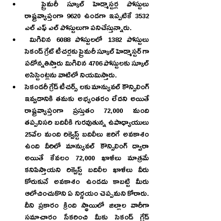
  ప్రైమరీ స్కూల్ హెడ్మాస్టర్ల పోస్టులు 
రాష్ట్రవ్యాప్తంగా 9620 ఉండగా ఇప్పటికే 3532 
ఎల్ ఎఫ్ ఎల్ పోస్టులుగా పనిచేస్తున్నారు.
 మిగిలిన 6088 పోస్టులలో 1382 పోస్టులు 
సెకండ్ గ్రేట్ టీచర్లకు ప్రైమరీ స్కూల్ హెడ్మాస్టర్ గా 
పదోన్నతిస్తారు మిగిలిన 4706 పోస్టులకు స్కూల్ 
అసిస్టెంట్లను వాటిలో నియమిస్తారు. 
సెకండరీ గ్రేడ్ టీచర్స్ లకు మాన్యువల్ కౌన్సిలింగ్ 
ఇవ్వడానికి తమకు అభ్యంతరం లేదని అయితే 
రాష్ట్రవ్యాప్తంగా ప్రస్తుతం 72,000 మంది 
తప్పనిసరి బదిలీకి గురవుతున్న ఉపాధ్యాయులు 
25వేల మంది రిక్వెస్ట్ బదిలీలు జరిగే అవకాశం 
ఉంది వీరిలో మాన్యువల్ కౌన్సిలింగ్ ద్వారా 
అయితే కేవలం 72,000 ఖాళీలు మాత్రమే 
కనిపిస్తాయని రిక్వెస్ట్ బదిలీల ఖాళీలు వీరు 
కోరుకునే అవకాశం ఉండదు కాబట్టి మీరు 
ఆలోచించుకొని ఏ నిర్ణయం చెప్పమని కోరారు. 
దీని ప్రకారం క్రింది స్థాయిలో జిల్లాల వారీగా 
సమాచారం సేకరించి మీకు సెకండ్ గ్రేడ్ 