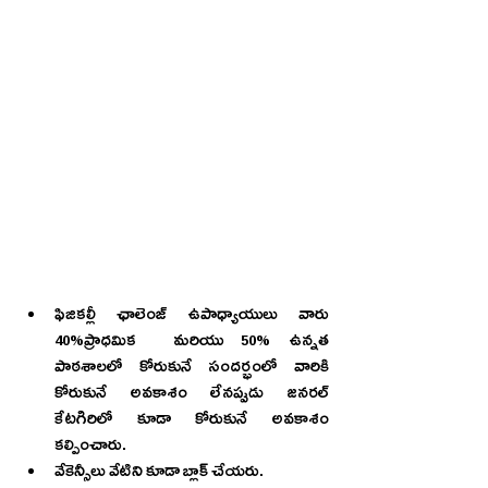
ఫిజికల్లీ ఛాలెంజ్ ఉపాధ్యాయులు వారు 
40%ప్రాధమిక  మరియు 50% ఉన్నత 
పాఠశాలలో కోరుకునే సందర్భంలో వారికి 
కోరుకునే అవకాశం లేనప్పుడు జనరల్ 
కేటగిరిలో కూడా కోరుకునే అవకాశం 
కల్పించారు. 
వేకెన్సీలు వేటిని కూడా బ్లాక్ చేయరు.