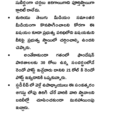
సుదీర్ఘంగా చర్చలు జరిగాయిగాని పూర్తిస్థాయిగా   
క్లారిటీ రాలేదు. 
మరియు తెలుగు మీడియం సమాంతర 
మీడియంగా కొనసాగించాలని కోరగా ఈ 
విషయం కూడా ప్రభుత్వ పరిధిలోని విషయమని 
దీనిపై ప్రభుత్వ స్థాయిలో చర్చించాల్సి ఉందని 
చెప్పారు.
 అంతేకాకుండా గతంలో ఫౌండేషన్ 
పాఠశాలలకు 30 రోలు ఉన్న సందర్భంలోనే 
రెండో పోస్ట్ ఇచ్చేవారు దానిని 21 రోల్ కి రెండో 
పోస్ట్ ఇవ్వడానికి ఒప్పుకున్నారు. 
స్టడీ లీవ్ లో వెళ్లే ఉపాధ్యాయులు ఈ సంవత్సరం 
ఆగస్టు లోపు తిరిగి చేరే వారికి వారి స్థానాలని 
బదిలీల్లో చూపించకుండా మినహాయింపు 
ఇచ్చారు. 