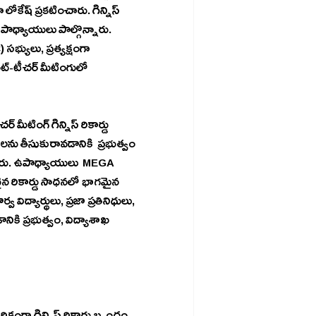
భ్యులు, ప్రత్యక్షంగా 
ెంట్-టీచర్ మీటింగులో 
డు 
చేశారు. ఉపాధ్యాయులు  MEGA 
 విద్యార్థులు, ప్రజా ప్రతినిధులు, 
నికి ప్రభుత్వం, విద్యాశాఖ 