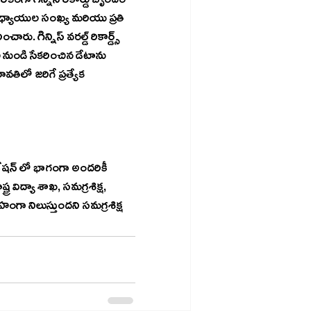
కంగా గిన్నిస్ రికార్డు బృందం 
ు. గిన్నిస్ వరల్డ్ రికార్డ్స్ 
 నుండి సేకరించిన డేటాను 
వతిలో జరిగే ప్రత్యేక 