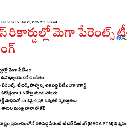
Teachers TV
Jul 28, 2025
2 min read
ిస్ రికార్డుల్లో మెగా పేరెంట్స్ టీ
ింగ్
ార్డుల్లో మెగా పీటీఎం
- ఈ రికార్డు ఉపాధ్యాయుల‌కే అంకితం 
 పేరెంట్స్, టీచర్స్ పాల్గొన్న అతిపెద్ద పీటీఎంగా రికార్డ్ 
గా పరోక్షంగా 1.5 కోట్ల మంది హాజరు 
- గిన్నిస్ రికార్డ్ సాధనలో భాగమైన ప్రతి ఒక్కరికీ కృత‌జ్ఞ‌త‌లు 
టీ శాఖల మంత్రి నారా లోకేష్