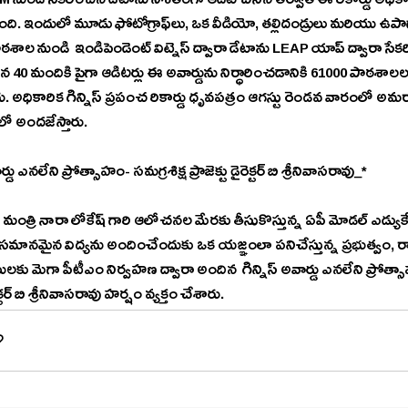
ుండి సేకరించిన డేటాను నిశితంగా ఆడిట్ చేసిన తర్వాత ఈ రికార్డు అధికారి
 ఫోటోగ్రాఫ్‌లు, ఒక వీడియో, తల్లిదండ్రులు మరియు ఉపాధ్యాయుల సంఖ్య మరియు ప్రతి 
ాఠశాల నుండి  ఇండిపెండెంట్ విట్నెస్ ద్వారా డేటాను LEAP యాప్ ద్వారా సేకరించార
40 మందికి పైగా ఆడిటర్లు ఈ అవార్డును నిర్ధారించడానికి 61000 పాఠశాలల
రు. అధికారిక గిన్నిస్ ప్రపంచ రికార్డు ధృవపత్రం ఆగస్టు రెండవ వారంలో అమరా
లో అందజేస్తారు.
*_♦️ఈ అవార్డు ఎన‌లేని ప్రోత్సాహం- స‌మ‌గ్ర‌శిక్ష ప్రాజెక్టు డైరెక్ట‌ర్ బి శ్రీనివాస‌రావు_*
్ గారి ఆలోచ‌న‌ల మేర‌కు తీసుకొస్తున్న‌ ఏపీ మోడ‌ల్ ఎడ్యుకేష‌న్ లో భాగంగా అందరికీ 
ు అందించేందుకు ఒక య‌జ్ఞంలా ప‌నిచేస్తున్న‌ ప్ర‌భుత్వం, రాష్ట్ర విద్యా శాఖ, స‌మ‌గ్ర‌శిక్ష‌, 
స్తుంద‌ని స‌మ‌గ్ర‌శిక్ష 
ప్రాజెక్టు డైరెక్ట‌ర్ బి శ్రీనివాస‌రావు హ‌ర్షం వ్య‌క్తం చేశారు.