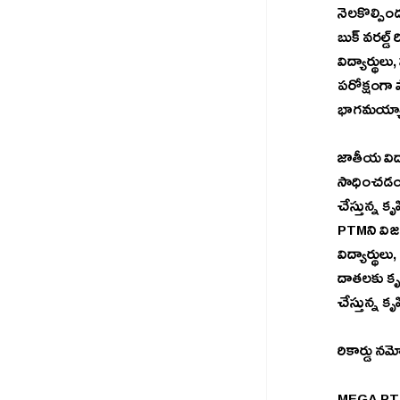
నెలకొల్పిందని, ఈ గిన్నిస్ రి
బుక్ వ‌ర‌ల్డ్ రికార్డ్స్ ప్రకారం మెగా పీటీఎంలో 5.34 మిలియన్ల (53.4 లక్షలు) తల్లిదండ్రులు, ఉపాధ్యాయులు పాల్గొన్నారు. 
విద్యార్థు
పరోక్షంగా ప
భాగ‌మ‌య
జాతీయ విద్యా వ
సాధించ‌డం చాలా ఆనందంగా ఉందన్నారు. ప్రభుత్వ పాఠశాలల్లో ప్రపంచ స్థాయిప్రమాణాలను తీసుకురావడానికి  ప్రభుత్వం 
చేస్తున్న 
PTMని విజయవంతం చేసే
విద్యార్థులు
దాతలకు కృతజ
చేస్తున్న కృ
రికార్డు నమ