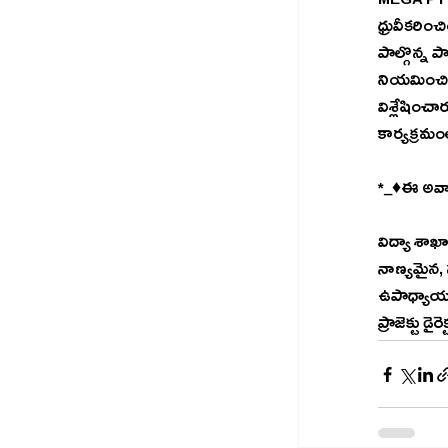
MEGA PTM న
ధ్రువీకరించింది. ఇందులో మూడు
పాల్గొన్న ప
నియమించిన 
విశ్లేషించా
కార్యక్రమం
విద్యా శాఖా మంత్రి నారా లోకేష
నాణ్యమైన, సమానమైన విద్యన
ఉపాధ్యాయుల‌కు మెగా పీటీఎం నిర్వ‌హ‌ణ ద్వారా అందిన  గిన్నిస్ అవార్డు ఎన‌లేని ప్రోత్సాహంగా నిలు