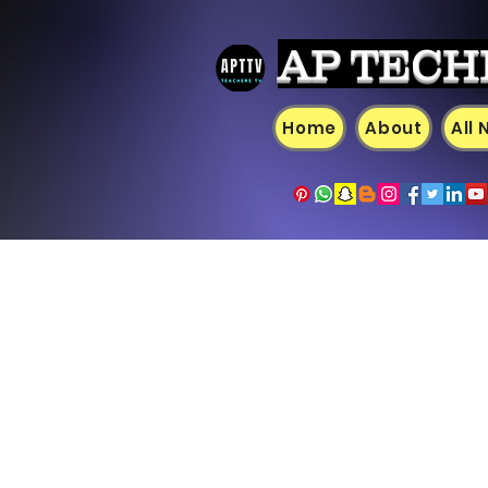
AP TECH
Home
About
All