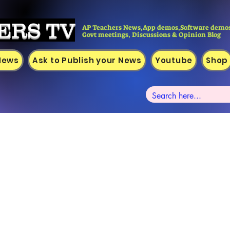
ERS TV
AP Teachers News,App demos,Software demos
Govt meetings, Discussions & Opinion Blog
 News
Ask to Publish your News
Youtube
Shop