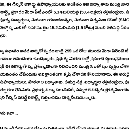
కార్డు ఉపాధ్యాయుల‌కు అంకితం అని విద్యా శాఖ మంత్రి నారా లోకేష్ ప్ర‌క‌టించారు. గిన్నిస్ 
లు, పూర్వ విద్యార్థులు, పాఠశాల యాజమాన్యం, పాఠశాల నిర్వహణ కమిటీ (SMC) స
ాల్గొన్న వారితో సహా మొత్తం 15.2 మిలియన్ల (1.5 కోట్లు) మంది అతిపెద్ద పేర
్యారు.
ిధానం ఐదవ వార్షికోత్సవం జూలై 29కి ఒక రోజు ముందు మెగా పేరెంట్ టీచ‌ర్ మీటింగ్ గిన్నిస్ రికార్
కృషికి ఈ రికార్డు గొప్ప ప్రోత్సాహంగా నిలిచిందని మంత్రి సంతోషం వ్యక్తం 
ందుకు అవిశ్రాంతంగా కృషి చేశార‌ని కొనియాడారు. ఈ అరుదైన రికార్డు సాధ‌న‌లో భాగ‌మైన‌ 
, ఉపాధ్యాయులు, పాఠశాల విద్యాశాఖ, సమగ్ర శిక్ష, విద్యార్థుల తల్లిదండ్రులు, పూర్వ
్ఞతలు తెలిపారు. ప్రభుత్వ విద్యా వికాసానికి, సమ్మిళిత విద్యను ప్రోత్సహించడా
షిని గిన్నిస్ వరల్డ్ రికార్డ్స్ గుర్తించడం హర్షనీయమన్నారు. 
ోదు ఇలా...