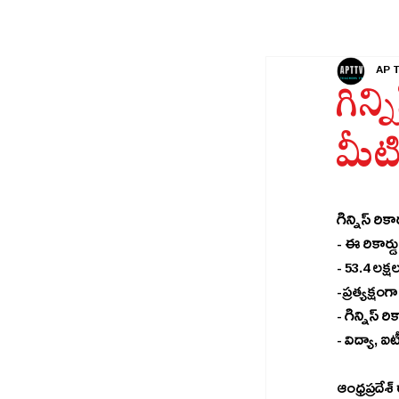
AP 
గిన్న
మీట
గిన్నిస్ రిక
- 53.4 లక్షల
-ప్రత్యక్షం
- విద్యా, ఐ
ఆంధ్రప్రదేశ్‌ రాష్ట్రం ప్రపంచంలోనే అతిపెద్ద పేరెంట్-టీచర్ మీటింగ్ (MEGA PTM) నిర్వహించి గిన్నిస్ ప్రపంచ రికార్డును 