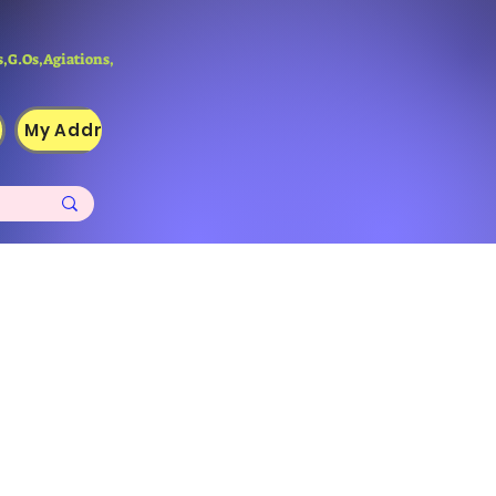
,G.Os,Agiations,
My Addresses