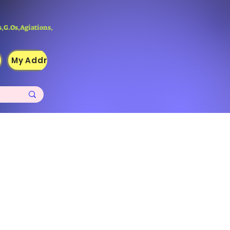
,G.Os,Agiations,
My Addresses