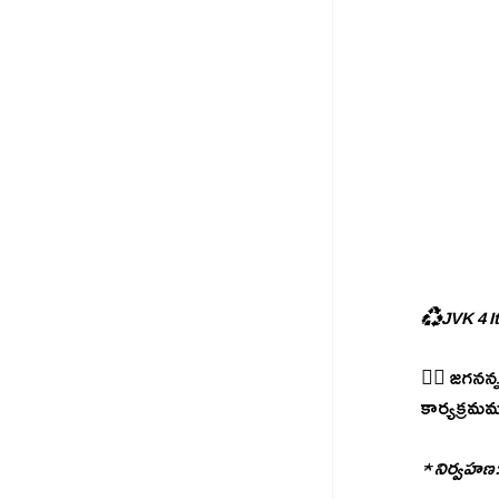
♻️JVK 4 I
💁‍♂️ జగనన
కార్యక్రమ
★ నిర్వహణ