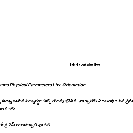
jvk 4 youtube live
tems Physical Parameters Live Orientation
్న విద్యా కానుక విద్యార్థుల కిట్స్ యొక్క భౌతిక,  నాణ్యతకు సంబంధించిన 
మం కలదు.
:
 దీక్ష ఏపీ యూట్యూబ్ ఛానల్