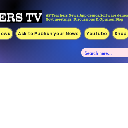
ERS TV
AP Teachers News,App demos,Software demos
Govt meetings, Discussions & Opinion Blog
 News
Ask to Publish your News
Youtube
Shop