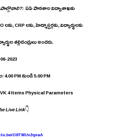
పాల్గొనాలి?:
  ఏపి పాఠశాల విద్యాశాఖకు 
లకు, CRP లకు, హెడ్మాస్టర్లకు, విద్యార్థులకు 
ార్థుల తల్లిదండ్రులు అందరు.
-06-2023
:
 4.00 PM నుండి 5.00 PM
JVK 4 Items Physical Parameters
e Live Link
👇
outu.be/O8TMUv2qnaA