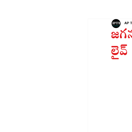
AP 
జగన
లైవ్