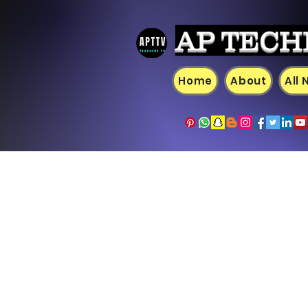
AP TECH
Home
About
All