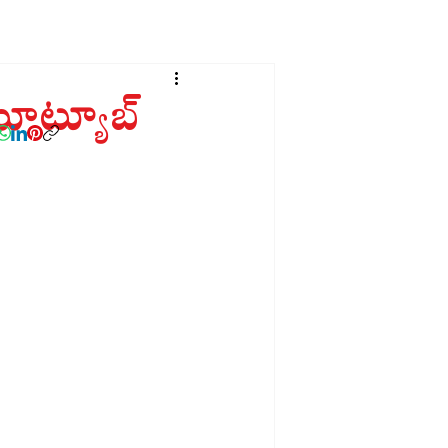
యూట్యూబ్