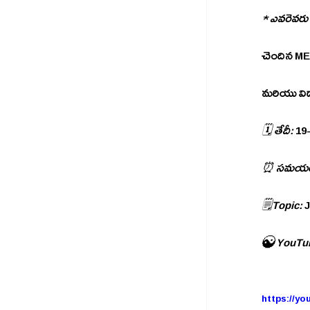
★ ఎవరెవరు 
చెందిన MEO 
మరియు విద్య
🗓️ తేదీ:
 19
⏰ సమయం
🗒️Topic:
 
☯️ YouTub
https://y