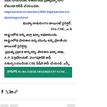
బదిలీ చేయబడితే, అతను/ఆమె ప్రత్యామ్నాయం 
లేకుండా రిలీవ్ చేయబడరు. 
#apteacherstransfers2023
#apteacherstv
#joiningschool
 మువ్వా రామలింగం జాయింట్ డైరెక్టర్, 
O/o.CSE.,ఎ.పి
రాష్ట్రంలోని అన్ని జిల్లా విద్యా అధికారులకు. 
రాష్ట్రంలోని పాఠశాల విద్య యొక్క అన్ని ప్రాంతీయ 
జాయింట్ డైరెక్టర్లు.
 ప్రభుత్వ ప్రధాన కార్యదర్శి, పాఠశాల విద్యా శాఖ, 
A.P. సెక్రటేరియట్, వెలగపూడికి కాపీ 
సమర్పించబడింది.CSE పేషీకి కాపీ చేయండి. ఎస్సీ
డౌన్‌లోడ్ Rc.No.ESE02-14/11/2022-EST4-CSE Dt:10/06/2023