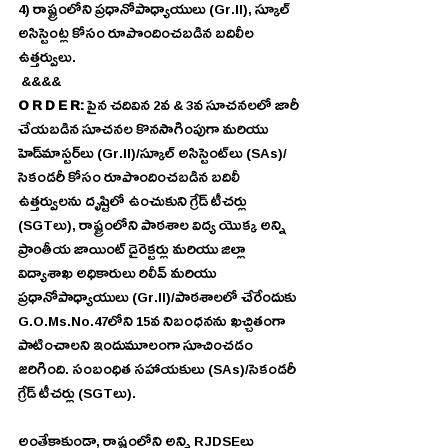
4) రాష్ట్రంలోని ప్రధానోపాధ్యాయులు (Gr.II), స్కూల్ 
అసిస్టెంట్ల కోసం రూపొందించబడిన బదిలీల 
ఉత్తర్వులు. 
 &&&& 
O R D E R:
 పైన చదివిన 2వ & 3వ సూచనలలో జారీ 
చేయబడిన సూచనల కొనసాగింపుగా మరియు 
హెడ్‌మాస్టర్‌లు (Gr.II)/స్కూల్ అసిస్టెంట్‌లు (SAs)/
సెకండరీ కోసం రూపొందించబడిన బదిలీ 
ఉత్తర్వులను దృష్టిలో ఉంచుకుని గ్రేడ్ టీచర్లు 
(SGTలు), రాష్ట్రంలోని పాఠశాల విద్య యొక్క అన్ని 
ప్రాంతీయ జాయింట్ డైరెక్టర్లు మరియు జిల్లా 
విద్యాశాఖ అధికారులు రిలీవ్ మరియు 
ప్రధానోపాధ్యాయులు (Gr.II)/పాఠశాలలో చేరేందుకు 
G.O.Ms.No.47లోని 15వ నిబంధనను ఖచ్చితంగా 
పాటించాలని ఇందుమూలంగా సూచించడం 
జరిగింది. సంబంధిత సహాయకులు (SAs)/సెకండరీ 
గ్రేడ్ టీచర్లు (SGTలు). 
అంతేకాకుండా, రాష్ట్రంలోని అన్ని RJDSEలు 