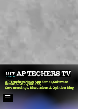
AP TECHERS TV
AP Teachers News,App demos,Software
demos,G.Os,Agiations,
Govt meetings, Discussions & Opinion Blog