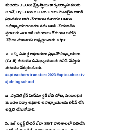
మరియు DEOలు క్షేత్ర స్థాయి కార్యనిర్వాహకులకు 
అంటే, Dy.EOలు/MEOలు/HMలు మొదలైన వారికి 
సూచనలు జారీ చేయాలని మరియు HMలు/
ఉపాధ్యాయులందరూ తమ బదిలీ చేయబడిన 
స్థలాలకు ఎలాంటి ఆటంకాలు లేకుండా రిపోర్ట్ 
చేసేలా చూడాలని అభ్యర్థించారు.< /p>
 a. అన్ని సమర్థ అధికారులు ప్రధానోపాధ్యాయులు 
(Gr.II) మరియు ఉపాధ్యాయులను రిలీవ్ చేస్తారు 
మరియు చేర్చుకుంటారు. 
#apteacherstransfers2023
#apteacherstv
#joiningschool
బి. ప్యానెల్ గ్రేడ్ హెడ్‌మాస్టర్ లేని చోట, సంబంధిత 
మండల విద్యా అధికారి ఉపాధ్యాయులను రిలీవ్ చేసి, 
అడ్మిట్ చేసుకోవాలి.
సి. ఒకే సబ్జెక్ట్ టీచర్ లేదా SGT పాఠశాలలో పనిచేసి 