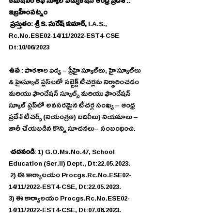
కమీషనర్ ఆఫ్ స్కూల్ ఎడ్యుకేషన్ ఆంధ్ర ప్రదేశ్ :: 
ఇబ్రహీంపట్నం
 ప్రస్తుతం: శ్రీ S. సురేష్ కుమార్, 
I.A.S., 
Rc.No.ESE02-14/11/2022-EST4-CSE 
Dt:10/06/2023
ఉప 
: పాఠశాల విద్య – ప్రీహై స్కూల్‌లు, హై స్కూల్‌లు 
& హైస్కూల్ ప్లస్‌లలో సబ్జెక్ట్ టీచర్లను నిర్ధారించడం 
మరియు ఫౌండేషన్ స్కూల్స్ మరియు ఫౌండేషన్ 
స్కూల్ ప్లస్‌లో అవసరమైన టీచర్ల సంఖ్య – ఆంధ్ర 
ప్రదేశ్ టీచర్స్ (నియంత్రణ) బదిలీలు) నియమాలు – 
జారీ చేయబడిన కొన్ని సూచనలు– సంబంధించి.
చదవండి
: 1) G.O.Ms.No.47, School 
Education (Ser.II) Dept., Dt:22.05.2023.
 2) ఈ కార్యాలయం Procgs.Rc.No.ESE02-
14/11/2022-EST4-CSE, Dt:22.05.2023. 
3) ఈ కార్యాలయం Procgs.Rc.No.ESE02-
14/11/2022-EST4-CSE, Dt:07.06.2023. 