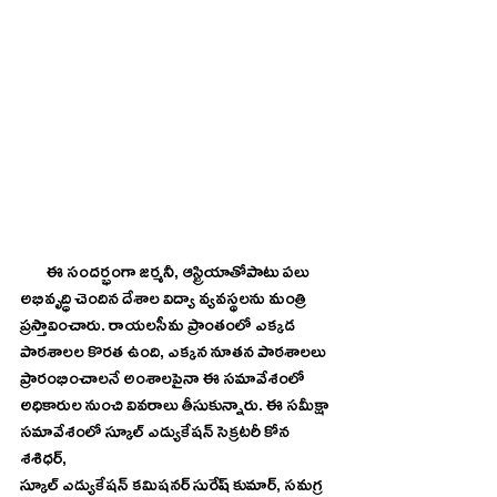
        ఈ సందర్భంగా జర్మనీ, ఆస్ట్రియాతోపాటు పలు 
అభివృద్ధి చెందిన దేశాల విద్యా వ్యవస్థలను మంత్రి 
ప్రస్తావించారు. రాయలసీమ ప్రాంతంలో ఎక్కడ 
పాఠశాలల కొరత ఉంది, ఎక్కన నూతన పాఠశాలలు 
ప్రారంభించాలనే అంశాలపైనా ఈ సమావేశంలో 
అధికారుల నుంచి వివరాలు తీసుకున్నారు. ఈ సమీక్షా 
సమావేశంలో స్కూల్ ఎడ్యుకేషన్ సెక్రటరీ కోన 
శశిధర్,
స్కూల్ ఎడ్యుకేషన్ కమిషనర్ సురేష్ కుమార్, సమగ్ర 