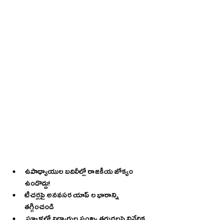
ఉపాధ్యాయుల బదిలీల్లో రాజకీయ జోక్యం 
ఉండొద్దు!
టీచర్లపై అనవసర యాప్ ల భారాన్ని 
తగ్గించండి