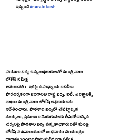
 స్కూళ్లలో విద్యార్థుల సంఖ్య తగ్గుదలపై నివేదిక 
ఇవ్వండి 
#naralokesh
పాఠశాల విద్య ఉన్నతాధికారులతో మంత్రి నారా 
లోకేష్ సమీక్ష
అమరావతిః   ఇకపై ఉపాధ్యాయ బదిలీలు 
పారదర్శకంగా జరిగాలని రాష్ట్ర విద్య, ఐటీ, ఎలక్ట్రానిక్స్ 
శాఖల మంత్రి నారా లోకేష్ అధికారులను 
ఆదేశించారు. పాఠశాల విద్యలో చేపట్టాల్సిన 
మార్పులు, ప్రమాణాల మెరుగుదలకు తీసుకోవాల్సిన 
చర్యలపై పాఠశాల విద్య ఉన్నతాధికారులతో మంత్రి 
లోకేష్ సచివాలయంలో బుధవారం సాయంత్రం 