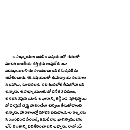
        ఉపాధ్యాయుల బదిలీల విషయంలో గతంలో 
మాదిరి రాజకీయ వత్తిళ్లకు తావులేకుండా 
విధివిధానాలని రూపొందించాలని కమిషనర్ ను 
ఆదేశించారు. ఈ విషయంలో ఉపాధ్యాయ సంఘాల 
సలహాలు, సూచనలను పరిగణనలోకి తీసుకోవాలని 
అన్నారు. ఉపాధ్యాయులకు బోధనేతర పనులు, 
అనవసరమైన యాప్ ల భారాన్ని తగ్గించి, పూర్తిస్థాయి 
బోధనపైనే దృష్టి సారించేలా చర్యలు తీసుకోవాలని 
అన్నారు. పాఠశాలల్లో మౌలిక సదుపాయాల కల్పనకు 
సంబంధించి పేరెంట్స్ కమిటీలను భాగస్వాములను 
చేసే అంశాన్ని పరిశీలించాలని చెప్పారు. రాబోయే 