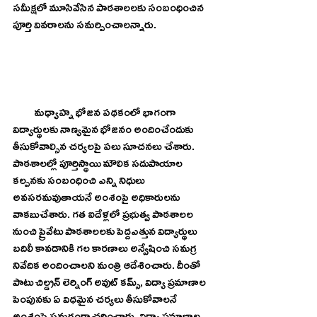
సమీక్షలో మూసివేసిన పాఠశాలలకు సంబంధించిన 
పూర్తి వివరాలను సమర్పించాలన్నారు. 
          మధ్యాహ్న భోజన పథకంలో భాగంగా 
విద్యార్థులకు నాణ్యమైన భోజనం అందించేందుకు 
తీసుకోవాల్సిన చర్యలపై పలు సూచనలు చేశారు. 
పాఠశాలల్లో పూర్తిస్థాయి మౌలిక సదుపాయాల 
కల్పనకు సంబంధించి ఎన్ని నిధులు 
అవసరమవుతాయనే అంశంపై అధికారులను 
వాకబుచేశారు. గత ఐదేళ్లలో ప్రభుత్వ పాఠశాలల 
నుంచి ప్రైవేటు పాఠశాలలకు పెద్దఎత్తున విద్యార్థులు 
బదిలీ కావడానికి గల కారణాలు అన్వేషించి సమగ్ర 
నివేదిక అందించాలని మంత్రి ఆదేశించారు. దీంతో 
పాటు చిల్డ్రన్ లెర్నింగ్ అవుట్ కమ్స్, విద్యా ప్రమాణాల 
పెంపునకు ఏ విధమైన చర్యలు తీసుకోవాలనే 