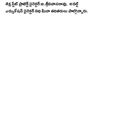
శిక్ష స్టేట్ ప్రాజెక్ట్ డైరెక్టర్ బి.శ్రీనివాసరావు,  అడల్ట్ 
ఎడ్యుకేషన్ డైరెక్టర్ నిధి మీనా తదితరులు పాల్గొన్నారు.