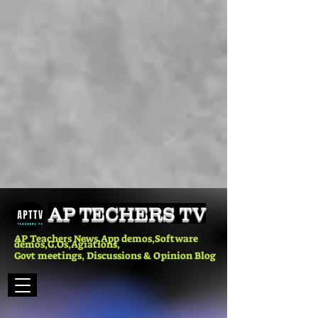
AP TECHERS TV
AP Teachers News,App demos,Software
demos,G.Os,Agiations,
Govt meetings, Discussions & Opinion Blog