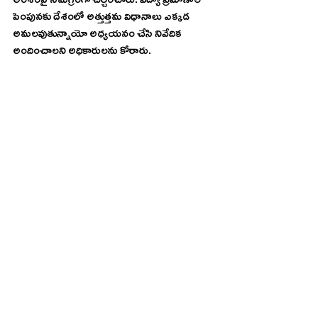
అంశంపై సమగ్రంగా చర్చించారు. విద్యా ప్రమాణాల 
పెంపునకు దేశంలో అత్తుత్తమ విధానాలు ఎక్కడ 
అమలవుతున్నాయో అధ్యయనం చేసి నివేదిక 
అందించాలని అధికారులను కోరారు. 