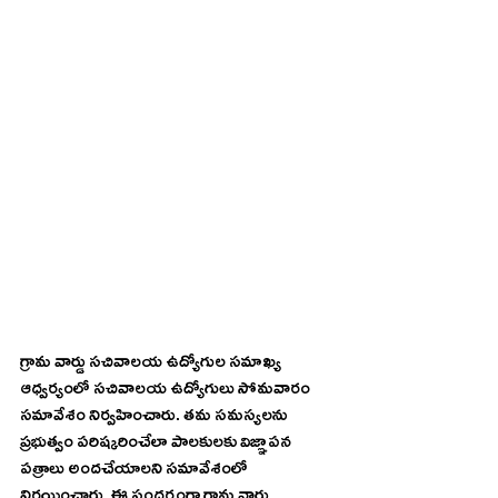
గ్రామ వార్డు సచివాలయ ఉద్యోగుల సమాఖ్య 
ఆధ్వర్యంలో సచివాలయ ఉద్యోగులు సోమవారం 
సమావేశం నిర్వహించారు. తమ సమస్యలను 
ప్రభుత్వం పరిష్కరించేలా పాలకులకు విజ్ఞాపన 
పత్రాలు అందచేయాలని సమావేశంలో 