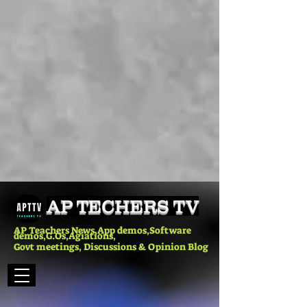
AP TECHERS TV
AP Teachers News,App demos,Software
demos,G.Os,Agiations,
Govt meetings, Discussions & Opinion Blog