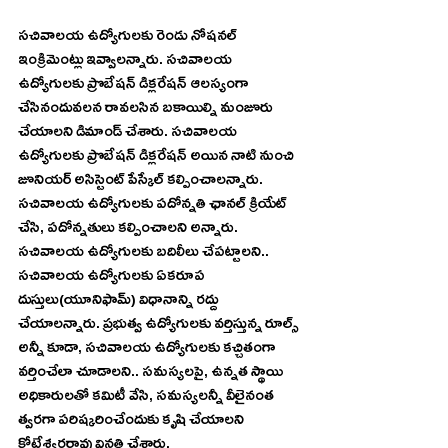
సచివాలయ ఉద్యోగులకు రెండు నోషనల్ 
ఇంక్రిమెంట్లు ఇవ్వాలన్నారు. సచివాలయ 
ఉద్యోగులకు ప్రొబేషన్ డిక్లరేషన్ ఆలస్యంగా 
చేసినందువలన రావలసిన బకాయిల్ని మంజూరు 
చేయాలని డిమాండ్ చేశారు. సచివాలయ 
ఉద్యోగులకు ప్రొబేషన్ డిక్లరేషన్ అయిన నాటి నుంచి 
జూనియర్ అసిస్టెంట్ పేస్కేల్ కల్పించాలన్నారు.
సచివాలయ ఉద్యోగులకు పదోన్నతి ఛానల్ క్రియేట్ 
చేసి, పదోన్నతులు కల్పించాలని అన్నారు. 
సచివాలయ ఉద్యోగులకు బదిలీలు చేపట్టాలని.. 
సచివాలయ ఉద్యోగులకు ఏకరూప 
దుస్తులు(యూనిఫామ్) విధానాన్ని రద్దు 
చేయాలన్నారు. ప్రభుత్వ ఉద్యోగులకు వర్తిస్తున్న రూల్స్ 
అన్నీ కూడా, సచివాలయ ఉద్యోగులకు కచ్చితంగా 
వర్తించేలా చూడాలని.. సమస్యలపై, ఉన్నత స్థాయి 
అధికారులతో కమిటీ వేసి, సమస్యలన్నీ వీలైనంత 
త్వరగా పరిష్కరించేందుకు కృషి చేయాలని 
కోటేశ్వరరావు వినతి చేశారు.