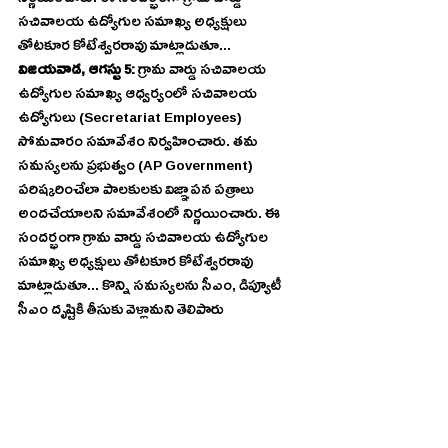
నిర్ణయించారు. ఈ సందర్భంగా గ్రామ వార్డు 
సచివాలయ ఉద్యోగుల సమాఖ్య అధ్యక్షులు 
తోటకూర కోటేశ్వరరావు మాట్లాడుతూ...
విజయవాడ, ఆగస్టు 5: 
గ్రామ వార్డు సచివాలయ 
ఉద్యోగుల సమాఖ్య ఆధ్వర్యంలో సచివాలయ 
ఉద్యోగులు (Secretariat Employees) 
సోమవారం సమావేశం నిర్వహించారు. తమ 
సమస్యలను ప్రభుత్వం (AP Government) 
పరిష్కరించేలా పాలకులకు విజ్ఞాపన పత్రాలు 
అందచేయాలని సమావేశంలో నిర్ణయించారు. ఈ 
సందర్భంగా గ్రామ వార్డు సచివాలయ ఉద్యోగుల 
సమాఖ్య అధ్యక్షులు తోటకూర కోటేశ్వరరావు 
మాట్లాడుతూ... కొన్ని సమస్యలను సీఎం, డిప్యూటీ 
సీఎం దృష్టికి తీసుకు వెళ్లామని తెలిపారు