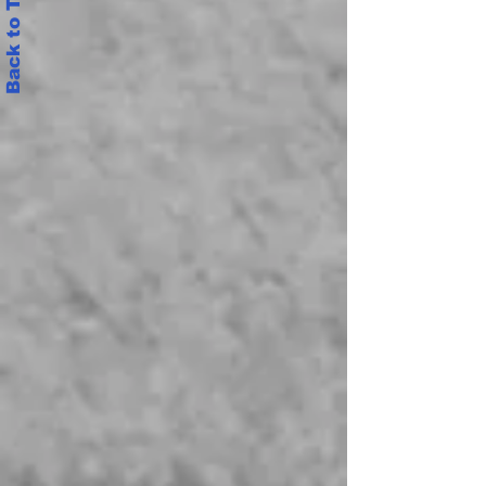
Back to Top
ఎ.విద్యాసాగర్, కె.ఎస్.ఎస్.ప్రసాద్