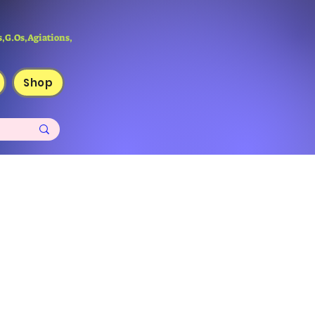
,G.Os,Agiations,
Shop