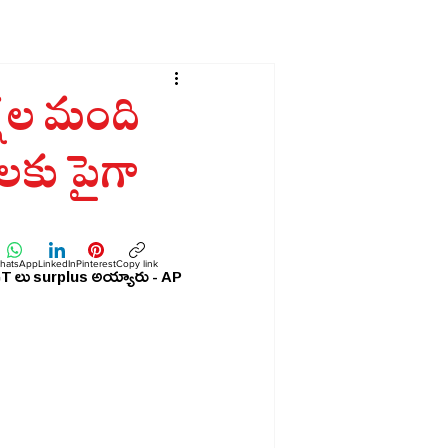
్షల మంది
ేలకు పైగా
hatsApp
LinkedIn
Pinterest
Copy link
 SGT లు surplus అయ్యారు - AP 