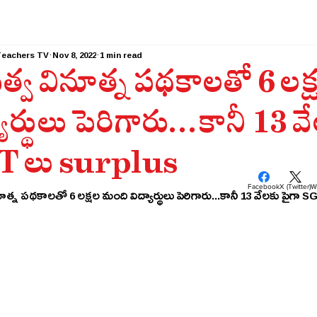
Teachers TV
Nov 8, 2022
1 min read
భుత్వ వినూత్న పథకాలతో 6 లక
యార్థులు పెరిగారు...కానీ 13 వ
 లు surplus
Facebook
X (Twitter)
W
ినూత్న పథకాలతో 6 లక్షల మంది విద్యార్థులు పెరిగారు...కానీ 13 వేలకు పైగా