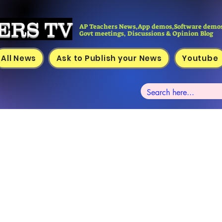
ERS TV
AP Teachers News,App demos,Software demos
Govt meetings, Discussions & Opinion Blog
All News
Ask to Publish your News
Youtube