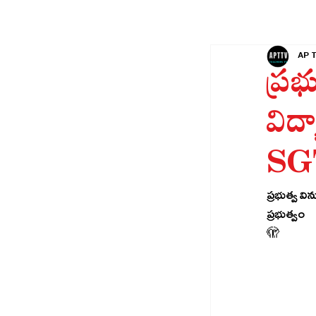
AP 
ప్ర
విద్
SGT
ప్రభుత్వ వ
ప్రభుత్వం
🫣