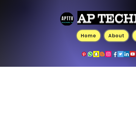
AP TECH
Home
About