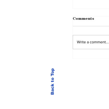
Comments
Write a comment...
Back to Top
New Update 
Application..