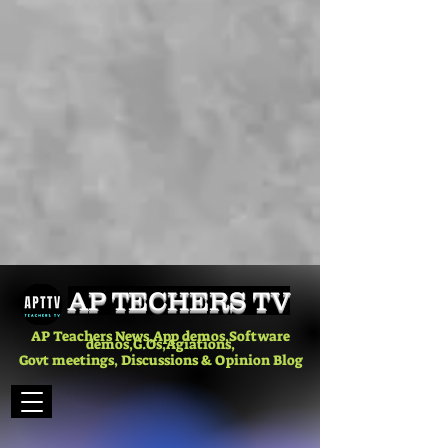
AP TECHERS TV
AP Teachers News,App demos,Software
demos,G.Os,Agiations,
Govt meetings, Discussions & Opinion Blog