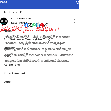
Post
All Posts
AP Teachers TV
All Posts
Dec 1, 2024
1 min read
ప్రేమ హార్మోన్‌... ఔషధంగా!
News
ఆక్సిటోసిన్‌ హార్మోన్‌... దీన్నే లవ్‌హార్మోన్‌ అని కూడా 
App Software Demos (How Tos)
అంటారు. ఒక్క ప్రేమే కాదు మనలో సున్నితమైన 
Opinion
భావోద్వేగాలకీ ఇదే కారణం. బిడ్డ పాలు తాగేటప్పుడు 
తల్లిలో ఈ హార్మోన్‌ పెరుగుదల ఉంటుంది... సామాజిక 
G.Os
బంధాలు పెంచుకోవడానికీ ఉపయోగపడుతుంది.
Agitations
Entertainment
Jobs