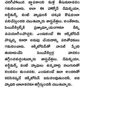
చెరిగిపోయిన జ్ఞాపకాలని మళ్లీ తీసుకురావడం 
గమనించారు. అలా ఈ హార్మోన్‌ డిమెన్షియా, 
అల్జీమర్స్‌ వంటి వ్యాధులకి చక్కని ఔషధంలా 
పనిచేస్తుందని చెబుతున్నారు శాస్త్రవేత్తలు. అంతేకాదు, 
పెయిన్‌కిల్లర్స్‌కి ప్రత్యామ్నాయంగానూ దీన్ని 
ఉపయోగించొచ్చట. ఎందుకంటే ఈ ఆక్సిటోసిన్‌ 
నొప్పుల్ని కూడా అదుపు చేయడాన్ని పరిశోధకులు 
గమనించారు. ఆక్సిటోసిన్‌తో నాసల్‌ స్ప్రేని 
తయారుచేసి పెయిన్‌కిల్లర్ల వాడకం 
తగ్గించవచ్చంటున్నారు శాస్త్రవేత్తలు. డిమెన్షియా, 
అల్జీమర్స్‌ వంటి వ్యాధులు ఉన్నవాళ్లు నలుగురితో 
కలవడం మంచిదట. ఎందుకంటే ఇలా అందరితో 
కలిసినప్పుడే ఆక్సిటోసిన్‌ విడుదలవుతుందనీ, అది 
వ్యాధిని చాలావరకూ తగ్గిస్తుందనీ చెబుతున్నారు.