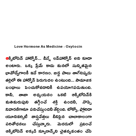
Love Hormone As Medicine - Oxytocin 
ఆ
క్సిటోసిన్‌ హార్మోన్‌... దీన్నే లవ్‌హార్మోన్‌ అని కూడా 
అంటారు. ఒక్క ప్రేమే కాదు మనలో సున్నితమైన 
భావోద్వేగాలకీ ఇదే కారణం. బిడ్డ పాలు తాగేటప్పుడు 
తల్లిలో ఈ హార్మోన్‌ పెరుగుదల ఉంటుంది... సామాజిక 
బంధాలు పెంచుకోవడానికీ ఉపయోగపడుతుంది. 
కానీ, తాజా అధ్యయనం ఒకటి ఆక్సిటోసిన్‌కి 
మతిమరుపుని తగ్గించే శక్తి ఉందనీ, నొప్పి 
నివారణిగానూ పనిచేస్తుందనీ తేల్చింది. టోక్యో, ఫ్లోరిడా 
యూనివర్సిటీ శాస్త్రవేత్తలు దీనిపైన చాలాకాలంగా 
పరిశోధనలు చేస్తున్నారు. మెదడులో స్రవించే 
ఆక్సిటోసిన్‌ అక్కడి న్యూరాన్స్‌ని చైతన్యవంతం చేసి 