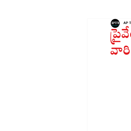
AP 
ప్రైవ
వారి