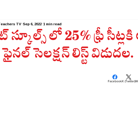
Teachers TV
Sep 6, 2022
1 min read
ేట్ స్కూల్స్ లో 25% ఫ్రీ సీట్లకి
 ఫైనల్ సెలక్షన్ లిస్ట్ విడుదల.
Facebook
X (Twitter)
W