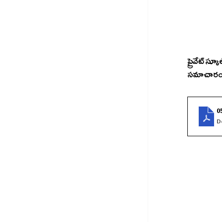
ప్రైవేట్ స్క
సమాచారం కో
0
D