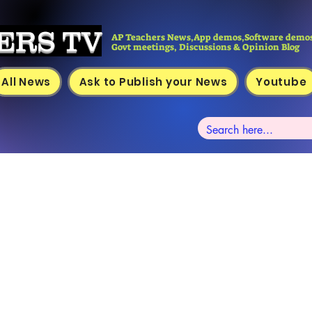
ERS TV
AP Teachers News,App demos,Software demos
Govt meetings, Discussions & Opinion Blog
All News
Ask to Publish your News
Youtube