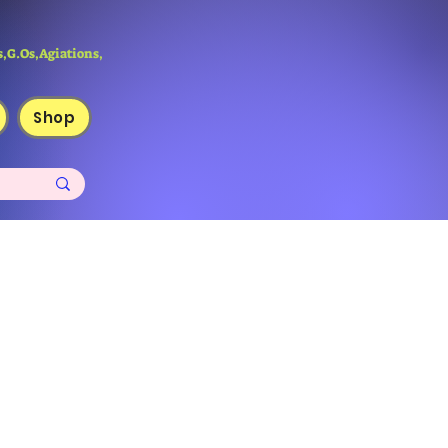
,G.Os,Agiations,
Shop