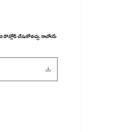
 నుంచి డౌన్లోడ్ చేసుకోవచ్చు. రాబోయే 