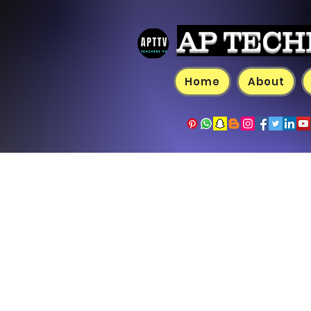
AP TECH
Home
About