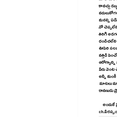
కావచ్చు డబ్
వదులుకోగల
మనల్ని ఏడిప
నో చెప్పల
తిరిగి అడగల
దండిచలేని ప
ఊపిరి సలపన
వత్తిడి పెంచ
ఆరోగ్యాన్న
పేరు వెంట చ
అన్నీ మంకీ ట
 మాటలు మాంత్రికుడు త్రివిక్రమ్ చెప్పినట్లు " వదలటం గొప్పా పట్టుకోవడం గొప్ప? అంటే.. అవును సీతను వదిలేసి ఉంటే 
రావణుడు ప్
     అంద
ch.వీరప్ప