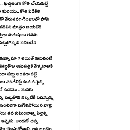
... ఖచ్చితంగా కోతి చేయపట్టే 
 మరియు.. కోతి పిడికిలి 
నో వేరుశనగ గింజలనో పోసి 
ిడికిలిని మాత్రం బయటికి 
త్తుగా మనుషులు తనను 
 పట్టుకొన్నది వదలలేక 
టుకొని ఆసుపత్రికి వెళ్ళటానికి 
 డబ్బు అంతగా కట్టి 
 పరిశీలిస్తే మన నష్టాన్ని 
కునే మనము .. మనకు 
పట్టుకొని ఇప్పటికి ఏడుస్తున్న 
ంటరిగా మిగిలిపోయిన వాళ్లు 
తన కుటుంబాన్ని పిల్లల్ని 
 ఇప్పుడు. అందుకే చిన్న 
మేమో చూసుకోవాలి. అది బంధం 