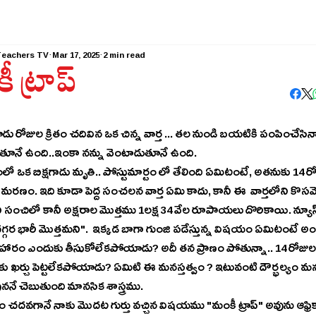
Teachers TV
Mar 17, 2025
2 min read
 ట్రాప్
 రోజుల క్రితం చదివిన ఒక చిన్న వార్త ... తల నుండి బయటికి పంపించేసినా..
తూనే ఉంది..ఇంకా నన్ను వెంటాడుతూనే ఉంది.
ో ఒక బిక్షగాడు మృతి.. పోస్టుమార్టం లో తేలింది ఏమిటంటే, అతనుకు 14 ర
మరణం. ఇది కూడా పెద్ద సంచలన వార్త ఏమి కాదు, కానీ ఈ  వార్తలోని కొసమె
ీ సంచిలో కానీ అక్షరాల మొత్తము 1లక్ష 34 వేల రూపాయలు దొరికాయి. న్యూస్ 
 దగ్గర భారీ మొత్తమని".  ఇక్కడ బాగా గుంజి పడేస్తున్న విషయం ఏమిటంటే అంత
ారం ఎందుకు తీసుకోలేకపోయాడు? అదీ తన ప్రాణం పోతున్నా.. 14 రోజుల న
ుకు ఖర్చు పెట్టలేకపోయాడు? ఏమిటి ఈ మనస్తత్వం ? ఇటువంటి దౌర్భల్యం
ననే చెబుతుంది మానసిక శాస్త్రము.