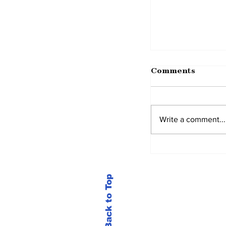
Comments
Write a comment...
Back to Top
New Update 
Application..