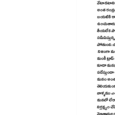
వేటాడటానికి
అంత రంద్రం 
బయటికి రా
ఉంచుతారు. ద
తీయలేక పోత
సమీపిస్తున్
పోతుంది.చి
 నిజంగా మనకి ప్రమాదమని.. నష్టమని తెలిసినప్పటికినీ కొన్నిటిని మనం వదులుకోలేకపోతున్నామా ? అయితే ఇటువంటి 
మంకీ ట్రాప్
కూడా మనసు 
పడేస్తుందా 
మనం అంత తొ
తెలియకుండా
వాళ్ళము ఎ
మనలో లేరా?
నిర్లక్ష్యం
మోతాదుల క