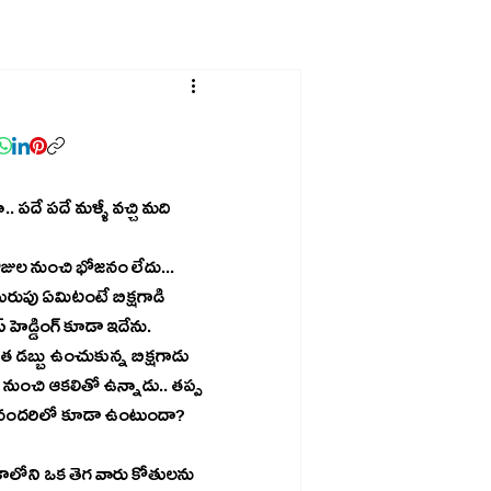
 పదే పదే మళ్ళీ వచ్చి మది 
ోజుల నుంచి భోజనం లేదు... 
రుపు ఏమిటంటే బిక్షగాడి 
హెడ్డింగ్ కూడా ఇదేను. 
 డబ్బు ఉంచుకున్న బిక్షగాడు 
ుంచి ఆకలితో ఉన్నాడు.. తప్ప 
 మనందరిలో కూడా ఉంటుందా? 