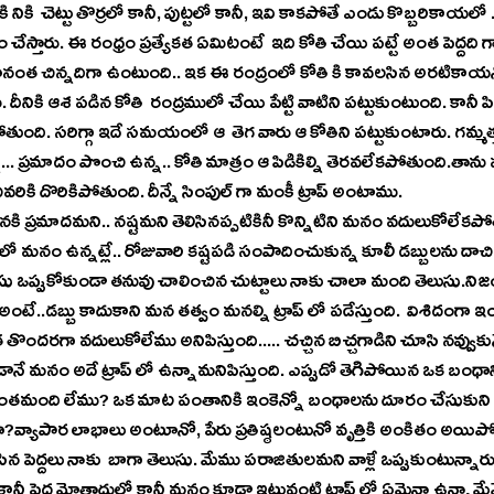
 నికి  చెట్టు తొర్రలో కానీ, పుట్టలో కానీ, ఇవి కాకపోతే ఎండు కొబ్బరికాయలో 
చేస్తారు. ఈ రంధ్రం ప్రత్యేకత ఏమిటంటే  ఇది కోతి చేయి పట్టే అంత పెద్దది గా
నంత చిన్నదిగా ఉంటుంది.. ఇక ఈ రంద్రంలో కోతి కి కావలసిన అరటికాయ
ీనికి ఆశ పడిన కోతి  రంద్రములో చేయి పేట్టి వాటిని పట్టుకుంటుంది. కానీ ప
ుంది. సరిగ్గా ఇదే సమయంలో ఆ  తెగ వారు ఆ కోతిని పట్టుకుంటారు. గమ్మ
న... ప్రమాదం పొంచి ఉన్న.. కోతి మాత్రం ఆ పిడికిల్ని తెరవలేకపోతుంది.తాను
వరికి దొరికిపోతుంది. దీన్నే సింపుల్ గా మంకీ ట్రాప్ అంటాము.
 లో మనం ఉన్నట్లే.. రోజువారి కష్టపడి సంపాదించుకున్న కూలీ డబ్బులను దాచిపెట్
ఒప్పుకోకుండా తనువు చాలించిన చుట్టాలు నాకు చాలా మంది తెలుసు.నిజంగా
అంటే..డబ్బు కాదుకాని మన తత్వం మనల్ని ట్రాప్ లో పడేస్తుంది.  విశిదంగా ఇంకా
ందరగా వదులుకోలేము అనిపిస్తుంది..... చచ్చిన బిచ్చగాడిని చూసి నవ్వు
నే మనం అదే ట్రాప్ లో ఉన్నామనిపిస్తుంది. ఎప్పుడో తెగిపోయిన ఒక బంధాన్ని 
ంతమంది లేము? ఒక మాట పంతానికి ఇంకెన్నో బంధాలను దూరం చేసుకుని ఒ
వ్యాపార లాభాలు అంటూనో, పేరు ప్రతిష్ఠలంటునో వృత్తికి అంకితం అయిపోయి 
 చేసిన పెద్దలు నాకు  బాగా తెలుసు. మేము పరాజితులమని వాళ్లే ఒప్పుకుంటున్నారు
ానీ పెద్ద మోతాదులో కానీ మనం కూడా ఇటువంటి ట్రాప్ లో ఏమైనా ఉన్నా