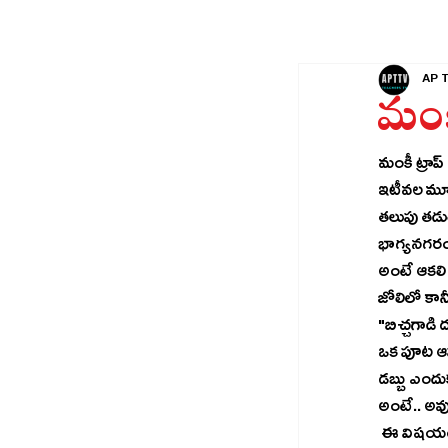
AP 
మంకీ
మంకీ ట్రాప్
ఇటీవల మూడు
తలుపు తడు
భాగ్యనగరంల
అంటే ఆకలి 
జోలిలో కాన
"బిచ్చగాడి
ఒక పూట ఆహ
డబ్బు ఎంద
అంటే.. అవు
 ఈ విషయం చదవగానే నాకు మొదట గుర్తు వచ్చిన విషయము "మంకీ ట్రాప్" అవును ఆఫ్రికాలోని ఒక తెగ వారు కోతులను 