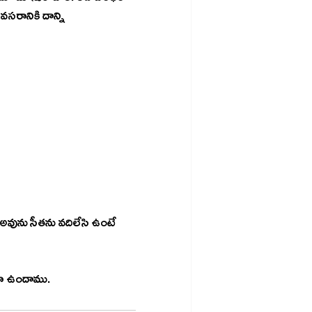
వసరానికి దాన్ని 
ిగా ఉందాము.