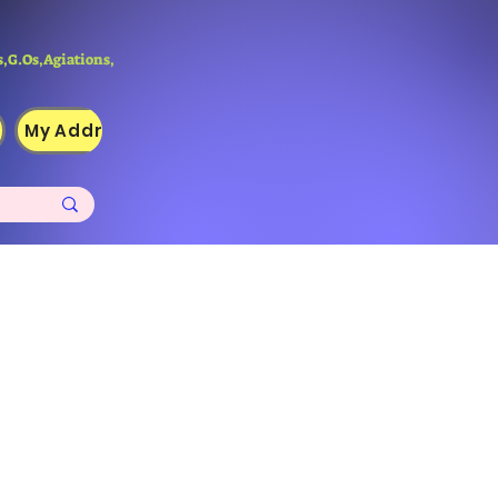
,G.Os,Agiations,
My Addresses