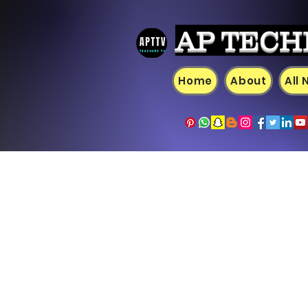
AP TECH
Home
About
All