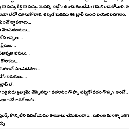
బు కావచ్చు, కీర్తి కావచ్చు.. మనల్ని పట్టేసి ఉంచుతుందేమో గమనించుకోవాలి. అ
మో లేదో చూసుకోవాలి. అప్పుడే మనము ఈ ట్రాప్ నుంచి బయటపడగలం.
ించే జ్ఞాపకాలు...
ేని మోహమాటలు...
ేని అప్పులు...
్రేమలు...
ివ్వని పనులు...
ే కోరికలు....
ి హరించే సంపాదనలు...
ేసే పరుగులు....
్రాప్ లే.
రాణాలతో బతికేవాడు.. 
ుకే ఫ్రెండ్స్ కొన్నిటిని వదిలేయడం అలవాటు చేసుకుందాం.. మరింత మనశ్శాంత
య్య