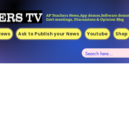
ERS TV
AP Teachers News,App demos,Software demos
Govt meetings, Discussions & Opinion Blog
 News
Ask to Publish your News
Youtube
Shop