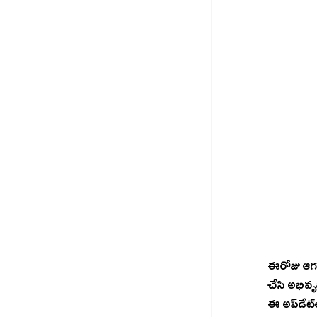
ఈరోజు ఆగస్ట్ 14 న స్కూ
చేసి అభివృద్ధి చేశారు. ఇంతకుమ
ఈ అప్‌డేట్‌లో యాప్  పనితనాన్ని మెరుగుపరిచింది. ఈ యాప్ గురించి అప్‌డేట్ లింక్ లో  పూర్తి వివరాలు చదవవచ్చు. 