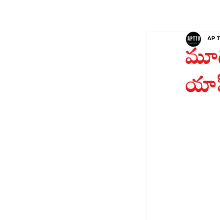
AP 
మూడ
యాప్