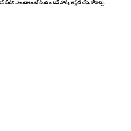
అలాగే ఈ అప్‌డేట్‌ని పొందాలంటే కింది బటన్ నొక్కి అప్డేట్ చేసుకోవచ్చు. 