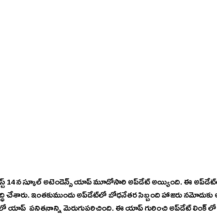
ల్ అటెండెన్స్ యాప్ మూడోసారి అప్‌డేట్ అయ్యింది. ఈ అప్‌డేట్‌లో యాప్ పర్ఫార్మన్స్ ని ఆప్టిమైజ్  
ుందు అప్‌డేట్‌లో బోధనేతర సిబ్బంది హాజరు నమోదుకు అవకాశం కల్పించిన ప్రభుత్వం 