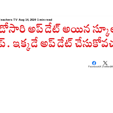
Teachers TV
Aug 14, 2024
1 min read
ోసారి అప్ డేట్ అయిన స్కూల్
 . ఇక్కడే అప్ డేట్ చేసుకోవచ
Facebook
X (Twitter)
W