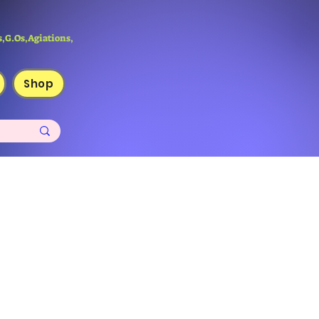
,G.Os,Agiations,
Shop