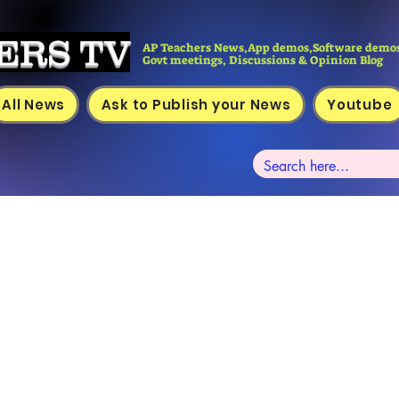
ERS TV
AP Teachers News,App demos,Software demos
Govt meetings, Discussions & Opinion Blog
All News
Ask to Publish your News
Youtube