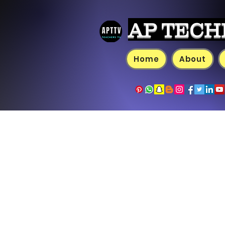
AP TECH
Home
About