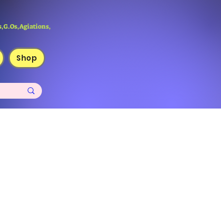
,G.Os,Agiations,
Shop