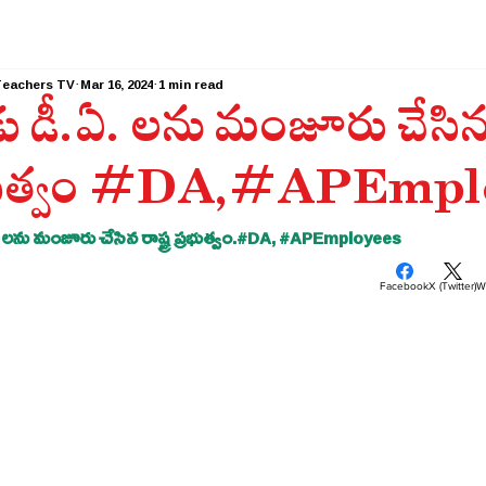
Teachers TV
Mar 16, 2024
1 min read
ు డీ.ఏ. లను మంజూరు చేసిన ర
రభుత్వం #DA,#APEmpl
 లను మంజూరు చేసిన రాష్ట్ర ప్రభుత్వం.
#DA
, 
#APEmployees
Facebook
X (Twitter)
W