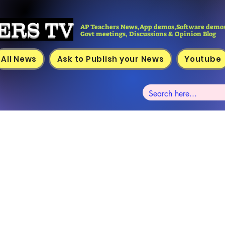
ERS TV
AP Teachers News,App demos,Software demos
Govt meetings, Discussions & Opinion Blog
All News
Ask to Publish your News
Youtube