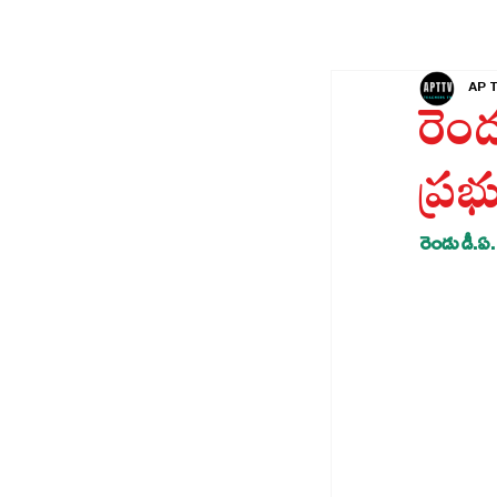
AP 
రెండ
ప్
రెండు డీ.ఏ.