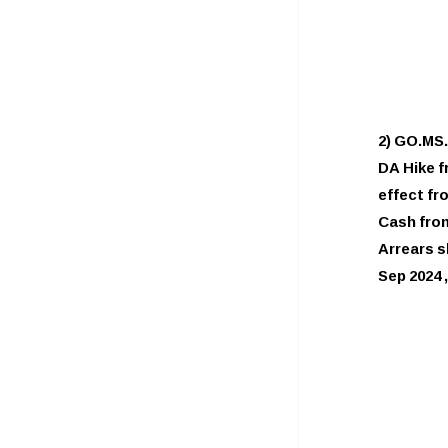
2) GO.MS.
DA Hike fr
effect fr
Cash from
Arrears s
Sep 2024 