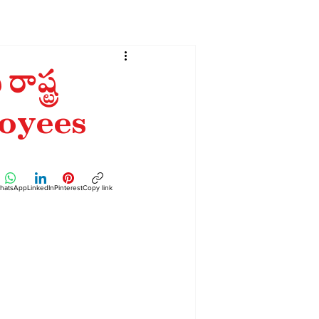
ాష్ట్ర
oyees
hatsApp
LinkedIn
Pinterest
Copy link