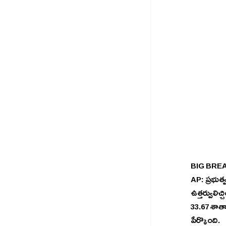
BIG BREAK
AP: ప్రభుత్
ఉత్తర్వులి
33.67 శాతాన
పేర్కొంది.