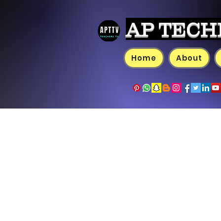
AP TECH
Home
About