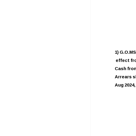
1) G.O.MS
 effect f
Cash from
Arrears sh
Aug 2024,