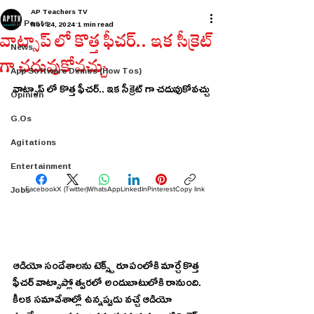
AP Teachers TV
All Posts
Nov 24, 2024
1 min read
వాట్సాప్ లో కొత్త ఫీచర్.. ఇక సీక్రెట్
News
గా చదువుకోవచ్చు
App Software Demos (How Tos)
వాట్సాప్ లో కొత్త ఫీచర్.. ఇక సీక్రెట్ గా చదువుకోవచ్చు
Opinion
G.Os
Agitations
Entertainment
Jobs
Facebook
X (Twitter)
WhatsApp
LinkedIn
Pinterest
Copy link
ఆడియో సందేశాలను టెక్స్ట్ రూపంలోకి మార్చే కొత్త 
ఫీచర్ వాట్సాప్లో త్వరలో అందుబాటులోకి రానుంది. 
కీలక సమావేశాల్లో ఉన్నప్పుడు వచ్చే ఆడియో 