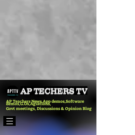
AP TECHERS TV
AP Teachers News,App demos,Software
demos,G.Os,Agiations,
Govt meetings, Discussions & Opinion Blog