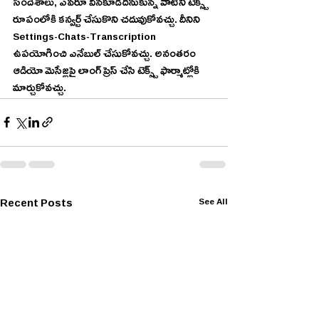
సందేశాలు, ఎవరూ వినకూడదనుకున్న వాటిని టెక్స్ట్ 
రూపంలోకి కన్వర్ట్ చేసుకొని చదువుకోవచ్చు. దీనిని 
Settings-Chats-Transcription  
ఉపయోగించి ఎనేబుల్ చేసుకోవచ్చు. అనంతరం 
ఆడియో మెసేజ్లపై లాంగ్ ప్రెస్ చేసి టెక్స్ట్ ఫార్మాట్లోకి 
మార్చుకోవచ్చు.
Recent Posts
See All