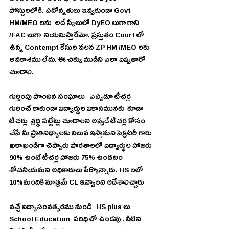
పోస్టులలోకి. పదోన్నతులు ఇవ్వకుండా Govt 
HM/MEO లను  అదే స్కేలులో DyEO లుగా గాని 
/FAC లుగా  నియమిస్తారేమో. ప్రస్తుతం Court లో 
ఉన్న Contempt కేసుల వలన ZP HM /MEO లకు 
అవకాశము లేదు. ఈ చిక్కు ముడిని ఎలా విప్పుతారో 
చూడాలి.
గుర్తింపు పొందిన సంఘాలు   ఎప్పడూ టీచర్ల  
గురించే కాకుండా విద్యార్థుల వికాసమునకు  కూడా 
టీచర్లు  శ్రధ్ధ పట్టేట్లు చూడాలని అప్పుడే టీచర్ల కోసం 
చేసే మీ ప్రాతినిథ్యాలకు విలువ ఇస్తామని సెక్రటరీ గారు 
ఖరాఖండిగా చెప్పారు పాఠశాలలో విద్యార్థుల హాజరు 
90% ఉంటే టీచర్ల హాజరు 75% ఉండటం 
శోచనీయమని అధికారులు పేర్కొన్నారు. HS లలో 
10%మందికి మాత్రమే CL ఇవ్వాలని ఆదేశాలిచ్చారు
వచ్చే విద్యాసంవత్సరము నుండి   HS plus లు 
School Education  పరిధి లో ఉండవు . వీటిని 