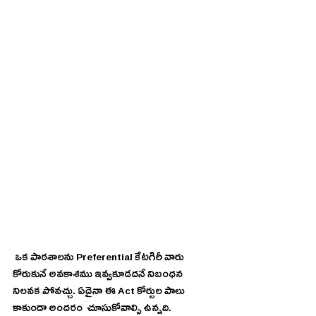
 ఒక పాఠశాలను Preferential కేటగిరీ వారు 
కోరుకునే అవకాశము ఇవ్వకూడదనే నిబంధన 
నిలవక పోవచ్చు. ఏదైనా ఈ Act కోర్టుల పాలు 
కాకుండా అందరం  చూసుకోవాల్సి ఉన్నది.