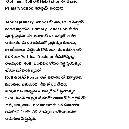
 Optimum Roll లేని Habitation లో Basic 
Primary School మాత్రమే  ఉండును
 Model primary School లో చిన్న PS ల మెర్జింగ్ 
మంచి నిర్ణయం. Primary Education మరల 
పూర్వ వైభవం పొందాలంటే ఇది ఒక్కటే  చివరి 
అవకాశం.ఈ విషయములో ప్రభుత్వం కులాలు, 
రాజకీయాలు  పట్టించు కోకుండా   ముందుకెళ్ళాలని 
కఠినంగా Political Decision తీసుకొన్నట్లు 
తెలుస్తుంది. Roll   పెంచటం కోసం గట్టి ప్రయత్నం 
చేయాలనే సంకల్పంతో
Roll ఉంటేనే Posts  అనే  నినాదం తో విద్యాశాఖ  
ముందుకు  వెళుతుంది.  దీని కోసం టీచర్లు, 
సంఘాలకు  బాధ్యతలు  అప్పగించే  ప్రయత్నం. 
*Roll  పెంచే బాధ్యత టీచర్లదే* 28000 కోట్ల బడ్జెట్ తో 
ఉన్న విద్యాశాఖ Enrollment ను ఒక సవాలుగా 
తీసుకొనే పనిలో  పడి సంస్కరణలతో ముందుకు 
అడుగులు వేస్తున్నది.  