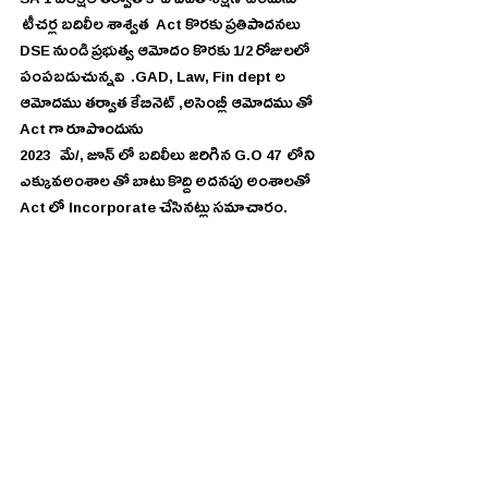
SA 1 పరీక్షల తర్వాత 3  వ విడత శిక్షణ ఉండును
 టీచర్ల బదిలీల శాశ్వత  Act కొరకు ప్రతిపాదనలు  
DSE నుండి ప్రభుత్వ ఆమోదం కొరకు 1/2 రోజులలో 
పంపబడుచున్నవి  .GAD, Law, Fin dept ల 
ఆమోదము తర్వాత కేబినెట్ ,అసెంబ్లీ ఆమోదము తో  
Act గా రూపొందును
2023   మే/, జూన్ లో బదిలీలు జరిగిన G.O 47  లోని 
ఎక్కువఅంశాల తో బాటు కొద్ది అదనపు అంశాలతో   
Act లో Incorporate చేసినట్లు సమాచారం.