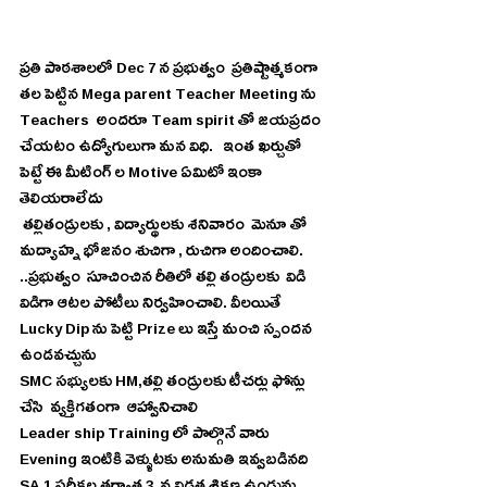
ప్రతి పాఠశాలలో Dec 7 న ప్రభుత్వం  ప్రతిష్టాత్మకంగా 
తల పెట్టిన Mega parent Teacher Meeting ను 
Teachers  అందరూ Team spirit తో జయప్రదం 
చేయటం ఉద్యోగులుగా మన విధి.   ఇంత ఖర్చుతో 
పెట్టే ఈ మీటింగ్ ల Motive ఏమిటో ఇంకా 
తెలియరాలేదు
 తల్లితండ్రులకు , విద్యార్థులకు శనివారం  మెనూ తో  
మద్యాహ్న భోజనం శుచిగా , రుచిగా అందించాలి. 
..ప్రభుత్వం  సూచించిన రీతిలో తల్లి తండ్రులకు  విడి 
విడిగా ఆటల పోటీలు నిర్వహించాలి. వీలయితే 
Lucky Dip ను పెట్టి Prize లు ఇస్తే మంచి స్పందన 
ఉండవచ్చును
SMC సభ్యులకు HM,తల్లి తండ్రులకు టీచర్లు ఫోన్లు 
చేసి  వ్యక్తిగతంగా  ఆహ్వానిచాలి
Leader ship Training లో పాల్గొనే వారు 
Evening ఇంటికి వెళ్ళుటకు అనుమతి ఇవ్వబడినది