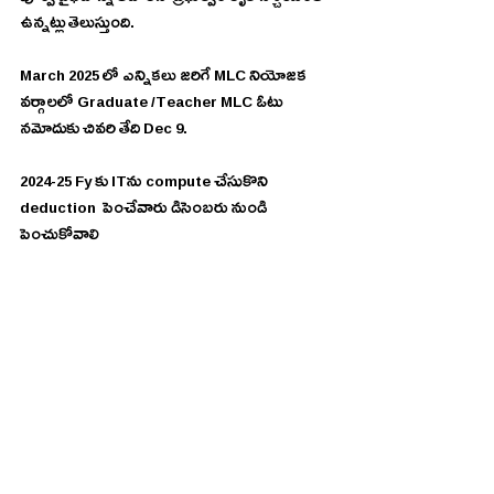
ఉన్నట్లు తెలుస్తుంది.
March 2025 లో ఎన్నికలు జరిగే MLC నియోజక 
వర్గాలలో Graduate /Teacher MLC ఓటు 
నమోదుకు చివరి తేది Dec 9.
2024-25 Fy కు ITను compute చేసుకొని  
deduction  పెంచేవారు డిసెంబరు నుండి 
పెంచుకోవాలి