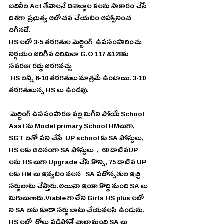
బదిలీల Act తేవాలనే దశాబ్దాల కలను సాకారం చేసే 
దిశగా  ప్రభుత్వ ఆలోచన చేయటం ఆహ్వానించ 
దగినదే.
HS లలో 3-5 తరగతుల మెర్జింగ్  ఉపసంహరించు   
నిర్ణయం జరిగిన దరిమిలా G.O 117 &128కు 
సవరణ/ రద్దు జరగవచ్చు
 HS లన్నీ 6-10 తరగతులు మాత్రమే ఉంటాయి. 3-10 
తరగతులున్న HS లు ఉండవు.
 మెర్జింగ్ ఉపసంహరణ వల్ల మిగిలి పోయే School 
Asst ను Model primary School HMలుగా, 
SGT లతో పని చేసే  UP school కు SA పోస్టులు, 
HS లకు అదనంగా SA పోస్టులు  ,  60 దాటినUP 
లను HS లుగా Upgrade చేసి కొన్ని, 75 దాటిన UP 
లకు HM లు ఇవ్వటం వలన   SA పదోన్నతుల ఇచ్చి  
సర్దుబాటు చేస్తారు.అయినా ఇంకా కొద్ది మంది SA లు  
మిగులుతారు.Viable గా లేని Girls HS plus లలో 
ని SA లను కూడా సర్దు బాటు చేయవలసి ఉండును. 
HS లలో  రోలు పడిపోతే చాలామంది SA లు 