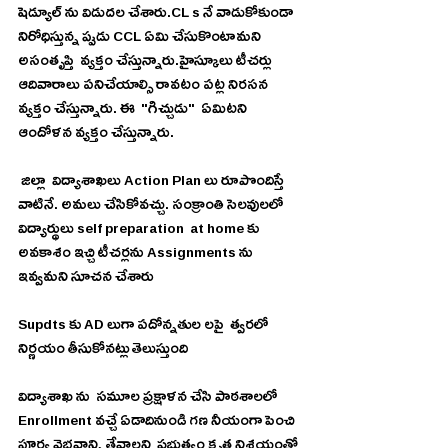
షెడ్యూల్ ను విడుదల చేశారు.CL s నే వాడుకోకుండా 
నిరోధిస్తున్న ప్పుడు CCL ఏమి చేసుకొంటామని  
అసంతృప్తి  వ్యక్తం చేస్తున్నారు.హైస్కూలు టీచర్లు  
ఆదివారాలు పనిచేయాల్సి రావటం పట్ల నిరసన 
వ్యక్తం చేస్తున్నారు. ఈ  "గిచ్చుడు"  ఏమిటని 
ఆందోళన వ్యక్తం చేస్తున్నారు.  
 జిల్లా  విద్యాశాఖలు Action Plan లు రూపొందిస్తే  
వాటినే. అమలు చేసికోవచ్చు. సంక్రాంతి సెలవులలో 
విద్యార్థులు self preparation  at home కు 
అవకాశం ఇచ్చి టీచర్లను Assignments ను 
ఇవ్వమని సూచన చేశారు
Supdts కు AD లుగా పదోన్నతుల లపై  త్వరలో 
నిర్ణయం తీసుకోనట్లు తెలుస్తుంది
విద్యాశాఖ ను  సమూల ప్రక్షాళన చేసి పాఠశాలలో 
Enrollment వచ్చే ఏడాదినుండి గణ నీయంగా పెంచి 
పూర్వ వైభవాన్ని తేవాలని  ప్రభుత్వం కృత నిశ్చయంతో 