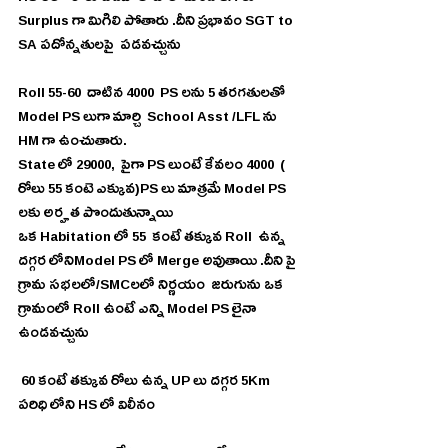
Surplus గా మిగిలి పోతారు .దీని ప్రభావం SGT to 
SA పదోన్నతులపై  పడవచ్చును
Roll 55-60  దాటిన 4000  PS లను 5 తరగతులతో  
Model PS లుగా మార్చి  School Asst /LFL ను 
HM గా ఉంచుతారు.
State లో 29000,  పైగా PS లుంటే కేవలం 4000  ( 
రోలు 55 కంటె ఎక్కువ)PS లు మాత్రమే Model PS 
లకు అర్హత పొందుతున్నాయి
ఒక Habitation లో 55  కంటే తక్కువ Roll  ఉన్న  
దగ్గర లోనిModel PS లో Merge అవుతాయి .దీని పై 
గ్రామ సభలలో/SMCలలో నిర్ణయం  జరుగును ఒక 
గ్రామంలో Roll ఉంటే ఎన్ని Model PS లైనా 
ఉండవచ్చును
 60 కంటే తక్కువ రోలు ఉన్న UP లు దగ్గర 5Km 
పరిధి లోని HS లో విలీనం