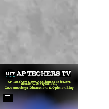
AP TECHERS TV
AP Teachers News,App demos,Software
demos,G.Os,Agiations,
Govt meetings, Discussions & Opinion Blog