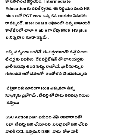
కొనసాగించే నిర్ణయం.  Intermediate  
Education కు వదిలేస్తారట. ఈ నిర్ణయం వలన HS 
plus లలో PGT లుగా ఉన్న SA లందరూ వెనుకకు 
రావల్సిందే. Inter board ఆథీనంలో ఉన్న జూనియర్ 
కాలేజీలలో చాలా Viable గా లేవు కనుక  HS plus 
ల నిర్వహణ  కూడా కష్టమే .
అన్నీ సవ్యంగా జరిగితే  ఈ నిర్ణయాలతో వచ్చే ఏడాది   
టీచర్ల కు బదిలీలు, రేషనలైజేషన్ తో జూనియర్లకు 
భారీ కుదుపు ఉండ వచ్చు. రాబోయే భారీ మార్పుల 
గురించిన ఆలోచనలతో  ఆందోళన చెందుతున్నారు
 పట్టణాలకు దూరంగా Roll ఎక్కువగా ఉన్న 
స్కూళ్ళకు వైభోగమే . టీచర్ల తో పాటు అదనపు గదులు 
 వస్తాయి
SSC Action plan విడుదల చేసి ఆదివారాలతో 
సహా  టీచర్లు పని చేయాలని ,సెలవులలో పని చేసిన 
వారికి CCL ఇస్తామని DSE   వారు  రోజు వారీ 