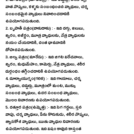
1. మాచీపత్రం (మాచిపత్రి) :- ఇది దద్దుర్లు, తలనొప్పి, 
వాత నొప్పులు, కళ్ళకు సంబంధించిన వ్యాధులు, చర్మ 
సంబంధమైన వ్యాధులు నివారించడానికి 
ఉపయోగపడుతుంది. 
2. బృహతీ పత్రం(వాకుడాకు) : - ఇది దగ్గు, జలుబు, 
జ్వరం, అజీర్ణం, మూత్ర వ్యాధులను, నేత్ర వ్యాధులను 
నయం చేయడానికి, దంత ధావనానికి 
దోహదపడుతుంది. 
3. బిల్వ పత్రం( మారేడు) :- ఇది జిగట విరేచనాలు, 
జ్వరం, మధుమేహం, కామెర్లు, నేత్ర వ్యాధులు, శరీర 
దుర్గంధం తగ్గించడానికి ఉపయోగపడుతుంది. 
4. దూర్వాయుగ్మం(గరిక) :-  ఇది గాయాలు, చర్మ 
వ్యాధులు, దద్దుర్లు, మూత్రంలో మంట, ముక్కు 
సంబంధ వ్యాధులు, ఉదర సంబంధ వ్యాధులు, 
మొలల నివారణకు ఉపయోగపడుతుంది. 
5. దత్తూర పత్రం(ఉమ్మెత్త) :- ఇది సెగ గడ్డలు, స్తన 
వాపు, చర్మ వ్యాధులు, పేను కొరుకుడు, శరీర నొప్పులు, 
శ్వాసకోశ వ్యాధులు, ఋతు వ్యాధుల నివారణకు 
ఉపయోగపడుతుంది. ఇది విషం కావున కాస్తంత 