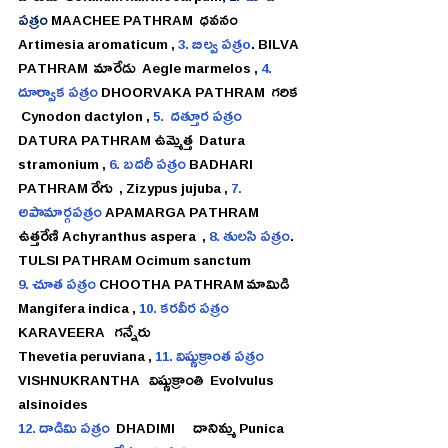
పత్రం 
MAACHEE PATHRAM  ధవనం 
Artimesia aromaticum , 
3. బిల్వ పత్రo
. BILVA 
PATHRAM  మారేడు  Aegle marmelos , 
4. 
దూర్వాక పత్రం 
DHOORVAKA PATHRAM  గరిక 
 Cynodon dactylon , 
5.  దత్తూర పత్రం
DATURA PATHRAM ఉమ్మెత్త  Datura 
stramonium , 
6. బదరీ పత్రం 
BADHARI 
PATHRAM రేగు  , Zizypus jujuba , 
7. 
అపామార్గపత్రం
 APAMARGA PATHRAM 
ఉత్తరేణి Achyranthus aspera  , 
8. తులసి పత్రం
. 
TULSI PATHRAM Ocimum sanctum
9. చూత పత్రం
 CHOOTHA PATHRAM
 మామిడి  
Mangifera indica , 
10. కరవీర పత్రం
KARAVEERA   గన్నేరు  
Thevetia peruviana , 
11. విష్ణుక్రాంత పత్రం 
VISHNUKRANTHA   విష్ణుక్రాంతి  Evolvulus 
alsinoides
12. దాడిమి పత్రం
  DHADIMI      దానిమ్మ 
Punica 