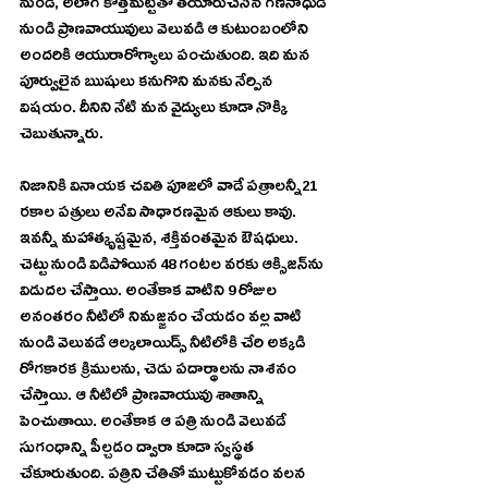
నుండి, అలాగే కొత్తమట్టితో తయారుచేసిన గణనాధుడి 
నుండి ప్రాణవాయువులు వెలువడి ఆ కుటుంబంలోని 
అందరికి ఆయురారోగ్యాలు పంచుతుంది. ఇది మన 
పూర్వులైన ఋషులు కనుగొని మనకు నేర్పిన 
విషయం. దీనిని నేటి మన వైద్యులు కూడా నొక్కి 
చెబుతున్నారు. 
నిజానికి వినాయక చవితి పూజలో వాడే పత్రాలన్నీ21 
రకాల పత్రులు అనేవి సాధారణమైన ఆకులు కావు. 
ఇవన్నీ మహాత్కృష్టమైన, శక్తివంతమైన ఔషధులు.  
చెట్టు నుండి విడిపోయిన 48 గంటల వరకు ఆక్సిజన్‌ను 
విడుదల చేస్తాయి. అంతేకాక వాటిని 9 రోజుల 
అనంతరం నీటిలో నిమజ్జనం చేయడం వల్ల వాటి 
నుండి వెలువడే ఆల్కలాయిడ్స్ నీటిలోకి చేరి అక్కడి 
రోగకారక క్రిములను, చెడు పదార్థాలను నాశనం 
చేస్తాయి. ఆ నీటిలో ప్రాణవాయువు శాతాన్ని 
పెంచుతాయి. అంతేకాక ఆ పత్రి నుండి వెలువడే 
సుగంధాన్ని పీల్చడం ద్వారా కూడా స్వస్థత 
చేకూరుతుంది. పత్రిని చేతితో ముట్టుకోవడం వలన 