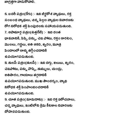
జాగ్రత్తగా వాడుకోవాలి. 
6. బదరీ పత్రం(రేగు) :- ఇది జీర్ణకోశ వ్యాధులు, రక్త 
సంబంధ వ్యాధులు, చిన్న పిల్లల వ్యాధుల నివారణకు 
రోగ నిరోధక శక్తి పెంపుదలకు సహాయపడుతుంది. 
7. ఆపామార్గ పత్రం(ఉత్తరేణి) :-  ఇది దంత 
ధావనానికి, పిప్పి పన్ను, చెవి పోటు, రక్తం కారటం, 
మొలలు, గడ్డలు, అతి ఆకలి, జ్వరం, మూత్ర 
పిండాలలో రాళ్ళు తగ్గించడానికి 
ఉపయోగపడుతుంది. 
8. తులసీ పత్రం(తులసీ) :- ఇది దగ్గు, జలుబు, జ్వరం, 
చెవిపోటు, పన్ను నొప్పి, తుమ్ములు, చుండ్రు, 
అతిసారం, గాయాలు తగ్గడానికి 
ఉపయోగపడుతుంది. ముఖ సౌందర్యం, వ్యాధి 
నిరోధక శక్తి పెంపొందించడానికి 
ఉపయోగపడుతుంది. 
9. చూత పత్రం( మామిడాకు) :-  ఇది రక్త విరోచనాలు, 
చర్మ వ్యాధులు, ఇంటిలోని క్రిమి కీటకాల నివారణకు 
దోహదపడుతుంది. 