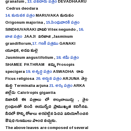
granatum , 
13. దేవదారు పత్రం
 DEVADHAARU  
 Cedrus deodara
14. మరువక పత్రం
 MARUVAKA
 మరువం  
Origonum majorina , 
15.సింధువారకి పత్రం
SINDHUVARAKI వావిలి Vitex negundo , 
16. 
జాజి పత్రం
  JAAJI   విరజాజి ,Jasminum 
grandiflorum,
17. గణకీ పత్రము
 GANAKI  
యూధిక, అడవి మల్లె 
Jasminum angustifolium , 
18. శమీ పత్రం 
SHAMEE  PATHRAM    జమ్మి Prosopis 
specigera 
19. అశ్వద్ద పత్రం
 ASWADHA   రావి  
Ficus religiosa  
20. అర్జున పత్రం
 ARJUNA  తెల్ల 
మద్ది  Terminalia arjuna 
21. అర్క పత్రం
 ARKA 
జిల్లేడు  Calotropis gigantia
నిజానికి ఈ పత్రాలు లో ఆల్కలాయిడ్లు , తైల 
గ్రంధులతో నిండి ఆయుర్వేద ప్రాముఖ్యత కలిగినవి.   
నీడలో కొన్ని రోజులు అరబెట్టిన పిదప వినియోగించిన  
ఔషధ గుణములు పొంద వచ్చును.
The above leaves are composed of several 