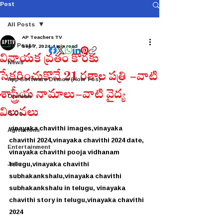
Post
All Posts
AP Teachers TV
All Posts
Sep 7, 2024
4 min read
వినాయక వ్రతం కొరకు
News
సేకరించుకొనే 21 రకాల పత్రి -వాటి
App Software Demos (How Tos)
శాస్త్రీయ నామాలు-వాటి వైద్య
Opinion
విలువలు
G.Os
vinayaka chavithi images,
vinayaka 
Agitations
chavithi 2024,vinayaka chavithi 2024 date, 
Entertainment
vinayaka chavithi pooja vidhanam 
Jobs
telugu,vinayaka chavithi 
subhakankshalu,vinayaka chavithi 
subhakankshalu in telugu, vinayaka 
chavithi story in telugu,vinayaka chavithi 
2024