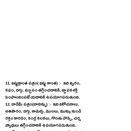
11. విష్ణుక్రాంత పత్రం( విష్ణు కాంత) :-  ఇది జ్వరం, 
కఫం, దగ్గు, ఉబ్బసం తగ్గించడానికి, జ్ఞాపకశక్తి 
పెంపొందింపజేయడానికి ఉపయోగపడుతుంది. 
12. దాడిమీ పత్రం(దానిమ్మ) :-  ఇది విరోచనాలు, 
అతిసారం, దగ్గు, కామెర్లు, మొలలు, ముక్కు నుండి 
రక్తం కారడం, కండ్ల కలకలు, గొంతు నొప్పి, చర్మ 
వ్యాధులు తగ్గించడానికి ఉపయోగపడుతుంది. 