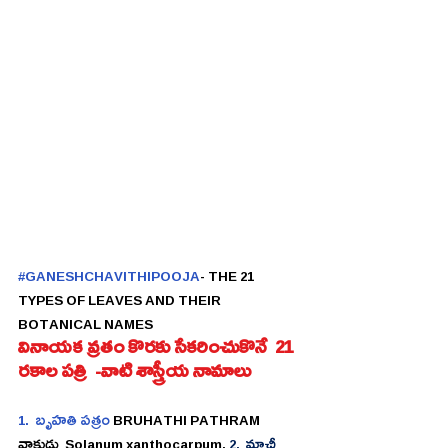
#GANESHCHAVITHIPOOJA
- THE 21 
TYPES OF LEAVES AND THEIR 
BOTANICAL NAMES
వినాయక వ్రతం కొరకు సేకరించుకొనే  21 
రకాల పత్రి  -వాటి శాస్త్రీయ నామాలు
1.  బృహతి పత్రం 
BRUHATHI PATHRAM    
వాకుడు  Solanum xanthocarpum, 
2.  మాచీ 