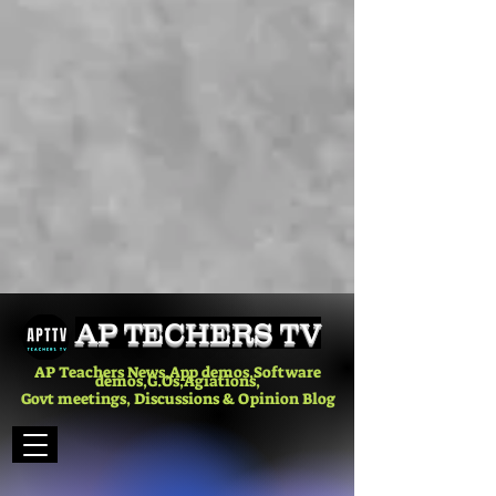
AP TECHERS TV
AP Teachers News,App demos,Software
demos,G.Os,Agiations,
Govt meetings, Discussions & Opinion Blog