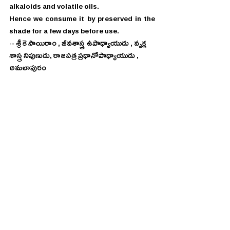
alkaloids and volatile oils.
Hence we consume it by preserved in the 
shade for a few days before use.
-- శ్రీ కె సాయిరాం , జీవశాస్త్ర ఉపాధ్యాయుడు , వృక్ష 
శాస్త్ర నిపుణుడు, రాజపత్ర ప్రధానోపాధ్యాయుడు , 
అమలాపురం 