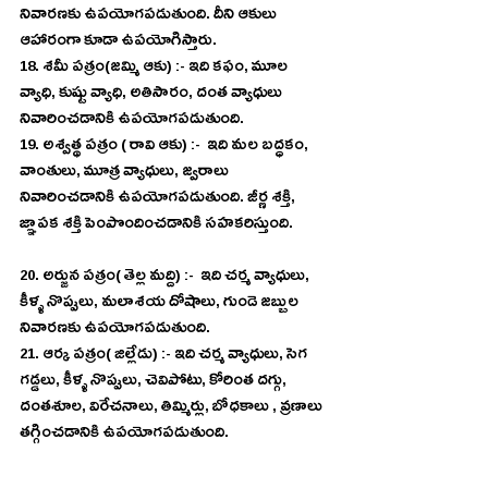
నివారణకు ఉపయోగపడుతుంది. దీని ఆకులు 
ఆహారంగా కూడా ఉపయోగిస్తారు. 
18. శమీ పత్రం(జమ్మి ఆకు) :- ఇది కఫం, మూల 
వ్యాధి, కుష్టు వ్యాధి, అతిసారం, దంత వ్యాధులు 
నివారించడానికి ఉపయోగపడుతుంది. 
19. అశ్వత్థ పత్రం ( రావి ఆకు) :-  ఇది మల బద్ధకం, 
వాంతులు, మూత్ర వ్యాధులు, జ్వరాలు 
నివారించడానికి ఉపయోగపడుతుంది. జీర్ణ శక్తి, 
జ్ఞాపక శక్తి పెంపొందించడానికి సహకరిస్తుంది.
20. అర్జున పత్రం( తెల్ల మద్ది) :-  ఇది చర్మ వ్యాధులు, 
కీళ్ళ నొప్పులు, మలాశయ దోషాలు, గుండె జబ్బుల 
నివారణకు ఉపయోగపడుతుంది. 
21. ఆర్క పత్రం( జిల్లేడు) :- ఇది చర్మ వ్యాధులు, సెగ 
గడ్డలు, కీళ్ళ నొప్పులు, చెవిపోటు, కోరింత దగ్గు, 
దంతశూల, విరేచనాలు, తిమ్మిర్లు, బోధకాలు , వ్రణాలు 
తగ్గించడానికి ఉపయోగపడుతుంది.