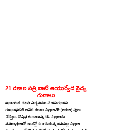
21 రకాల పత్రి వాటి ఆయుర్వేద వైద్య 
గుణాలు 
వినాయక చవితి పర్వదినం పండుగనాడు 
గణనాధునికి అనేక రకాల పత్రాలతో (ఆకుల) పూజ 
చేస్తాం. ఔషధ గుణాలున్న ఈ పత్రాలను 
నవరాత్రులలో ఇంట్లో ఉంచుకున్నందువల్ల పత్రాల 