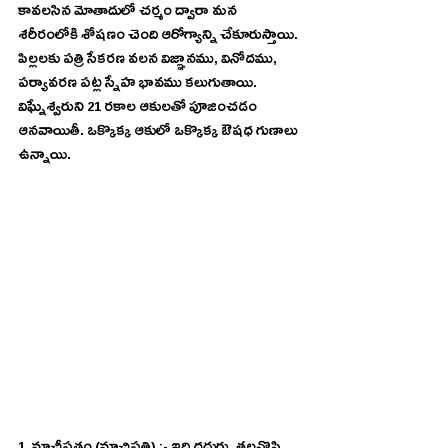
కావలసిన మోతాదులో చర్మం ద్వారా మన 
శరీరంలోకి శోషణం చెంది ఆరోగ్యాన్ని చేకూరుస్తాయి. 
పిల్లలకు పత్రి సేకరణ వలన విజ్ఞానము, వినోదము, 
పర్యావరణ పట్ల స్నేహ భావము కలుగుతాయి. 
విఘ్నేశ్వరుని 21 రకాల ఆకులతో పూజించడం 
ఆనవాయితీ. ఒక్కొక్క ఆకులో ఒక్కొక్క ఔషధ గుణాలు 
ఉన్నాయి.