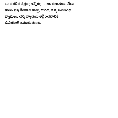
10. కరవీర పత్రం( గన్నేరు) :-  ఇది కణుతులు, తేలు 
కాటు- విష కీటకాల కాట్లు, దురద, కళ్ళ సంబంధ 
వ్యాధులు, చర్మ వ్యాధులు తగ్గించడానికి 
ఉపయోగించబడుతుంది. 