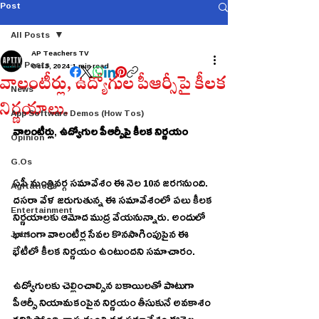
Post
All Posts
AP Teachers TV
All Posts
Oct 3, 2024
1 min read
వాలంటీర్లు, ఉద్యోగుల పీఆర్సీపై కీలక
News
నిర్ణయాలు.
App Software Demos (How Tos)
వాలంటీర్లు
, 
ఉద్యోగుల
పీఆర్సీపై
కీలక
నిర్ణయం
Opinion
G.Os
ఏపీ మంత్రివర్గ సమావేశం ఈ నెల 10న జరగనుంది. 
Agitations
దసరా వేళ జరుగుతున్న ఈ సమావేశంలో పలు కీలక 
Entertainment
నిర్ణయాలకు ఆమోద ముద్ర వేయనున్నారు. అందులో 
Jobs
భాగంగా వాలంటీర్ల సేవల కొనసాగింపుపైన ఈ 
భేటీలో కీలక నిర్ణయం ఉంటుందని సమాచారం. 
ఉద్యోగులకు చెల్లించాల్సిన బకాయిలతో పాటుగా 
పీఆర్సీ నియామకంపైన నిర్ణయం తీసుకునే అవకాశం 