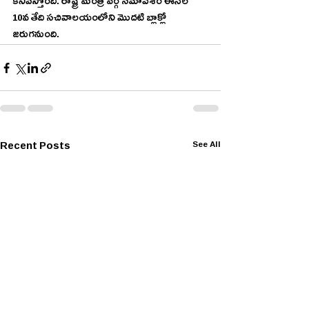
కనిపిస్తోంది. రాష్ట్ర మంత్రి వర్గ సమావేశం ఈనెల 
10వ తేది సచివాలయంలోని మొదటి బ్లాక్లో 
జరుగనుంది.
Recent Posts
See All