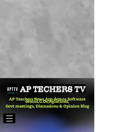
AP TECHERS TV
AP Teachers News,App demos,Software
demos,G.Os,Agiations,
Govt meetings, Discussions & Opinion Blog