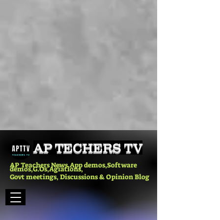
AP TECHERS TV
AP Teachers News,App demos,Software
demos,G.Os,Agiations,
Govt meetings, Discussions & Opinion Blog