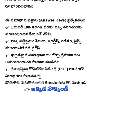
సమాధానాలను నిపుణులైన ఉపాధ్యాయుల ద్వారా 
రూపొందించాము.
ఈ సమాధాన పత్రాల (Answer Keys) ప్రత్యేకతలు:
✅ 1 నుండి 10వ తరగతి వరకు: అన్ని తరగతులకు 
సంబంధించిన కీలు ఒకే చోట.
✅ అన్ని సబ్జెక్టులు: తెలుగు, ఇంగ్లీష్, గణితం, సైన్స్ 
మరియు సోషల్ స్టడీస్.
✅ ఖచ్చితమైన సమాధానాలు: బోర్డు ప్రమాణాలకు 
అనుగుణంగా రూపొందించబడినవి.
✅ సులభమైన డౌన్‌లోడ్: పిడిఎఫ్ (PDF) రూపంలో 
సులభంగా పొందవచ్చు.
డౌన్‌లోడ్ చేసుకోవడానికి క్రింది లింక్‌ను క్లిక్ చేయండి:
ఇక్కడ నొక్కండి
👉 