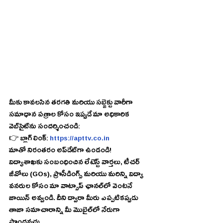
మీకు కావలసిన తరగతి మరియు సబ్జెక్టు వారీగా 
సమాధాన పత్రాల కోసం ఇప్పుడే మా అధికారిక 
వెబ్‌సైట్‌ను సందర్శించండి:
👉 బ్లాగ్ లింక్: 
https://apttv.co.in
మాతో నిరంతరం అప్‌డేట్‌గా ఉండండి!
విద్యాశాఖకు సంబంధించిన లేటెస్ట్ వార్తలు, టీచర్ 
జీవోలు (GOs), ప్రొసీడింగ్స్ మరియు మరిన్ని విద్యా 
వనరుల కోసం మా వాట్సాప్ ఛానల్‌లో వెంటనే 
జాయిన్ అవ్వండి. దీని ద్వారా మీరు ఎప్పటికప్పుడు 
తాజా సమాచారాన్ని మీ మొబైల్‌లో నేరుగా 