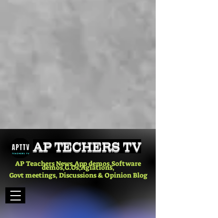
AP TECHERS TV
AP Teachers News,App demos,Software
demos,G.Os,Agiations,
Govt meetings, Discussions & Opinion Blog