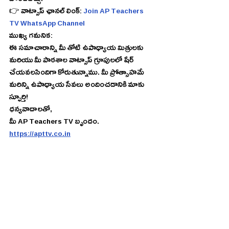
పొందవచ్చు.
👉 వాట్సాప్ ఛానల్ లింక్: 
Join AP Teachers 
TV WhatsApp Channel
ముఖ్య గమనిక:
ఈ సమాచారాన్ని మీ తోటి ఉపాధ్యాయ మిత్రులకు 
మరియు మీ పాఠశాల వాట్సాప్ గ్రూపులలో షేర్ 
చేయవలసిందిగా కోరుతున్నాము. మీ ప్రోత్సాహమే 
మరిన్ని ఉపాధ్యాయ సేవలు అందించడానికి మాకు 
స్ఫూర్తి!
ధన్యవాదాలతో,
మీ AP Teachers TV బృందం.
https://apttv.co.in