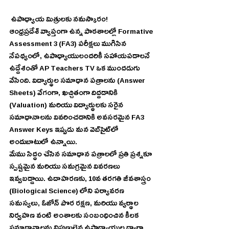
 ఉపాధ్యాయ మిత్రులకు నమస్కారం!
ఆంధ్రప్రదేశ్ వ్యాప్తంగా ఉన్న పాఠశాలల్లో Formative 
Assessment 3 (FA3) పరీక్షలు ముగిసిన 
నేపథ్యంలో, ఉపాధ్యాయులందరికీ సహాయపడాలనే 
ఉద్దేశంతో AP Teachers TV ఒక ముందడుగు 
వేసింది. విద్యార్థుల సమాధాన పత్రాలను (Answer 
Sheets) వేగంగా, ఖచ్చితంగా దిద్దడానికి 
(Valuation) మరియు విద్యార్థులకు సరైన 
సమాధానాలను వివరించడానికి అవసరమైన FA3 
Answer Keys ఇప్పుడు మన వెబ్‌సైట్‌లో 
అందుబాటులో ఉన్నాయి.
మేము సిద్ధం చేసిన సమాధాన పత్రాలలో ప్రతి ప్రశ్నకూ 
స్పష్టమైన మరియు సమగ్రమైన వివరణలు 
ఇవ్వబడ్డాయి. ఉదాహరణకు, 10వ తరగతి జీవశాస్త్రం 
(Biological Science) లోని పర్యావరణ 
సమస్యలు, ఓజోన్ పొర రక్షణ, మరియు వ్యర్థాల 
నిర్వహణ వంటి అంశాలకు సంబంధించిన కీలక 