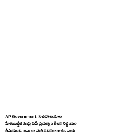
AP Government: సచివాలయాల 
హేతుబద్దీకరణపై ఏపీ ప్రభుత్వం కీలక నిర్ణయం 
తీసుకుంది. జనాభా ప్రాతిపదికగా గ్రామ, వార్డు 