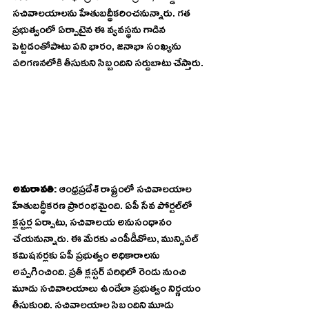
సచివాలయాలను హేతుబద్ధీకరించనున్నారు. గత 
ప్రభుత్వంలో ఏర్పాటైన ఈ వ్యవస్థను గాడిన 
పెట్టడంతోపాటు పని భారం, జనాభా సంఖ్యను 
పరిగణనలోకి తీసుకుని సిబ్బందిని సర్దుబాటు చేస్తారు.
అమరావతి: 
ఆంధ్రప్రదేశ్ రాష్ట్రంలో సచివాలయాల 
హేతుబద్ధీకరణ ప్రారంభమైంది. ఏపీ సేవ పోర్టల్‌లో 
క్లస్టర్ల ఏర్పాటు, సచివాలయ అనుసంధానం 
చేయనున్నారు. ఈ మేరకు ఎంపీడీవోలు, మున్సిపల్ 
కమిషనర్లకు ఏపీ ప్రభుత్వం అధికారాలను 
అప్పగించింది. ప్రతీ క్లస్టర్ పరిధిలో రెండు నుంచి 
మూడు సచివాలయాలు ఉండేలా ప్రభుత్వం నిర్ణయం 
తీసుకుంది. సచివాలయాల సిబ్బందిని మూడు 