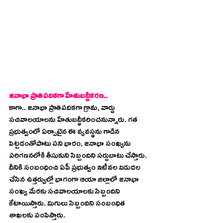
జనాభా ప్రాతిపదికగా హేతుబద్దీకరణ..
కాగా.. జనాభా ప్రాతిపదికగా గ్రామ, వార్డు 
సచివాలయాలను హేతుబద్ధీకరించనున్నారు. గత 
ప్రభుత్వంలో ఏర్పాటైన ఈ వ్యవస్థను గాడిన 
పెట్టడంతోపాటు పని భారం, జనాభా సంఖ్యను 
పరిగణనలోకి తీసుకుని సిబ్బందిని సర్దుబాటు చేస్తారు. 
దీనికి సంబంధించి ఏపీ ప్రభుత్వం ఇటీవల విడుదల 
చేసిన ఉత్తర్వుల్లో భాగంగా ఆయా జిల్లాలో జనాభా 
సంఖ్య మేరకు సచివాలయాలకు సిబ్బందిని 
కేటాయిస్తారు. మిగులు సిబ్బందిని సంబంధిత 
శాఖలకు పంపిస్తారు.