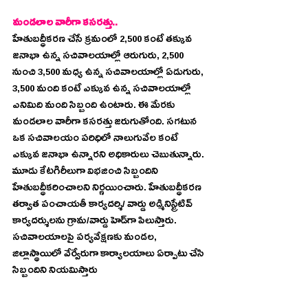
మండలాల వారీగా కసరత్తు..
హేతుబద్ధీకరణ చేసే క్రమంలో 2,500 కంటే తక్కువ 
జనాభా ఉన్న సచివాలయాల్లో ఆరుగురు, 2,500 
నుంచి 3,500 మధ్య ఉన్న సచివాలయాల్లో ఏడుగురు, 
3,500 మంది కంటే ఎక్కువ ఉన్న సచివాలయాల్లో 
ఎనిమిది మంది సిబ్బంది ఉంటారు. ఈ మేరకు 
మండలాల వారీగా కసరత్తు జరుగుతోంది. సగటున 
ఒక సచివాలయం పరిధిలో నాలుగువేల కంటే 
ఎక్కువ జనాభా ఉన్నారని అధికారులు చెబుతున్నారు. 
మూడు కేటగిరీలుగా విభజించి సిబ్బందిని 
హేతుబద్ధీకరించాలని నిర్ణయించారు. హేతుబద్ధీకరణ 
తర్వాత పంచాయతీ కార్యదర్శి/ వార్డు అడ్మినిస్ట్రేటివ్‌ 
కార్యదర్శులను గ్రామ/వార్డు హెడ్‌గా పిలుస్తారు. 
సచివాలయాలపై పర్యవేక్షణకు మండల, 
జిల్లాస్థాయిలో వేర్వేరుగా కార్యాలయాలు ఏర్పాటు చేసి 
సిబ్బందిని నియమిస్తారు