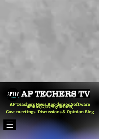
AP TECHERS TV
AP Teachers News,App demos,Software
demos,G.Os,Agiations,
Govt meetings, Discussions & Opinion Blog