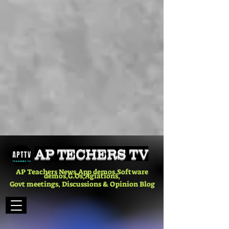
AP TECHERS TV
AP Teachers News,App demos,Software
demos,G.Os,Agiations,
Govt meetings, Discussions & Opinion Blog