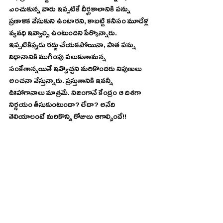
ఎంచుకున్న వారు ఇప్పటికే దీర్ఘకాలానికి పన్ను 
ప్రణాళిక వేసుకుని ఉంటారని, కాబట్టి కనీసం మూడేళ్ల 
వ్యవధి ఇవ్వాల్సి ఉంటుందని పేర్కొన్నారు. 
ఇప్పటికిప్పుడు రద్దు చేయకపోయినా, పాత పన్ను 
విధానానికి ముగింపు పలుకుతామన్న 
సంకేతాన్నయితే ఇవ్వొచ్చని మరికొందరు నిపుణులు 
అంచనా వేస్తున్నారు. ప్రస్తుతానికి ఇవన్నీ 
ఊహాగానాలు మాత్రమే. నిజంగానే కేంద్రం ఆ దిశగా 
నిర్ణయం తీసుకుంటుందా? లేదా? అనేది 
తెలియాలంటే మరికొన్ని రోజులు ఆగాల్సిందే!!