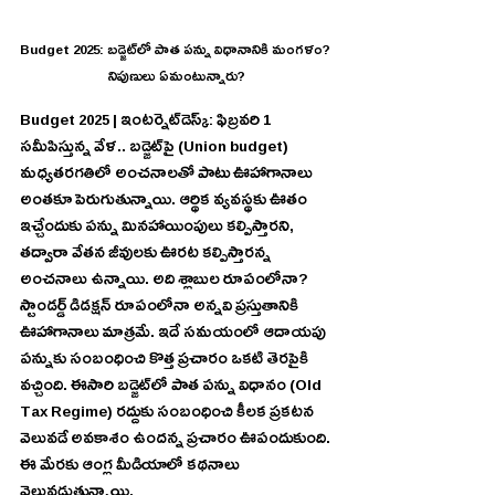
Budget 2025: బడ్జెట్‌లో పాత పన్ను విధానానికి మంగళం? 
నిపుణులు ఏమంటున్నారు?
Budget 2025 | ఇంటర్నెట్‌డెస్క్‌: ఫిబ్రవరి 1 
సమీపిస్తున్న వేళ.. బడ్జెట్‌పై (Union budget) 
మధ్యతరగతిలో అంచనాలతో పాటు ఊహాగానాలు 
అంతకూ పెరుగుతున్నాయి. ఆర్థిక వ్యవస్థకు ఊతం 
ఇచ్చేందుకు పన్ను మినహాయింపులు కల్పిస్తారని, 
తద్వారా వేతన జీవులకు ఊరట కల్పిస్తారన్న 
అంచనాలు ఉన్నాయి. అది శ్లాబుల రూపంలోనా? 
స్టాండర్డ్‌ డిడక్షన్‌ రూపంలోనా అన్నవి ప్రస్తుతానికి 
ఊహాగానాలు మాత్రమే. ఇదే సమయంలో ఆదాయపు 
పన్నుకు సంబంధించి కొత్త ప్రచారం ఒకటి తెరపైకి 
వచ్చింది. ఈసారి బడ్జెట్‌లో పాత పన్ను విధానం (Old 
Tax Regime) రద్దుకు సంబంధించి కీలక ప్రకటన 
వెలువడే అవకాశం ఉందన్న ప్రచారం ఊపందుకుంది. 
ఈ మేరకు ఆంగ్ల మీడియాలో కథనాలు 
వెలువడుతున్నాయి.