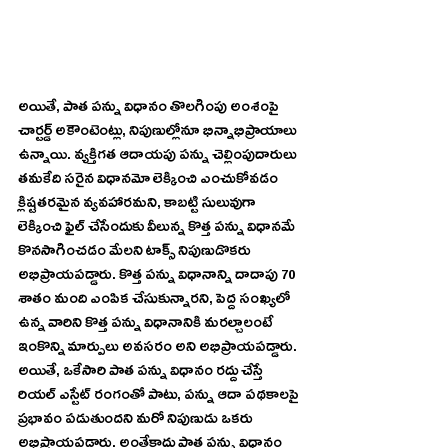
అయితే, పాత పన్ను విధానం తొలగింపు అంశంపై 
చార్టర్డ్‌ అకౌంటెంట్లు, నిపుణుల్లోనూ భిన్నాభిప్రాయాలు 
ఉన్నాయి. వ్యక్తిగత ఆదాయపు పన్ను చెల్లింపుదారులు 
తమకేది సరైన విధానమో లెక్కించి ఎంచుకోవడం 
క్లిష్టతరమైన వ్యవహారమని, కాబట్టి సులువుగా 
లెక్కించి ఫైల్‌ చేసేందుకు వీలున్న కొత్త పన్ను విధానమే 
కొనసాగించడం మేలని టాక్స్‌ నిపుణుడొకరు 
అభిప్రాయపడ్డారు. కొత్త పన్ను విధానాన్ని దాదాపు 70 
శాతం మంది ఎంపిక చేసుకున్నారని, పెద్ద సంఖ్యలో 
ఉన్న వారిని కొత్త పన్ను విధానానికి మరల్చాలంటే 
ఇంకొన్ని మార్పులు అవసరం అని అభిప్రాయపడ్డారు. 
అయితే, ఒకేసారి పాత పన్ను విధానం రద్దు చేస్తే 
రియల్‌ ఎస్టేట్‌ రంగంతో పాటు, పన్ను ఆదా పథకాలపై 
ప్రభావం పడుతుందని మరో నిపుణుడు ఒకరు 
అభిప్రాయపడ్డారు. అంతేకాదు పాత పన్ను విధానం 