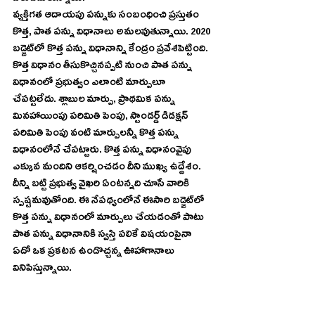
వ్యక్తిగత ఆదాయపు పన్నుకు సంబంధించి ప్రస్తుతం 
కొత్త, పాత పన్ను విధానాలు అమలవుతున్నాయి. 2020 
బడ్జెట్‌లో కొత్త పన్ను విధానాన్ని కేంద్రం ప్రవేశపెట్టింది. 
కొత్త విధానం తీసుకొచ్చినప్పటి నుంచి పాత పన్ను 
విధానంలో ప్రభుత్వం ఎలాంటి మార్పులూ 
చేపట్టలేదు. శ్లాబుల మార్పు, ప్రాథమిక పన్ను 
మినహాయింపు పరిమితి పెంపు, స్టాండర్డ్‌ డిడక్షన్‌ 
పరిమితి పెంపు వంటి మార్పులన్నీ కొత్త పన్ను 
విధానంలోనే చేపట్టారు. కొత్త పన్ను విధానంవైపు 
ఎక్కువ మందిని ఆకర్షించడం దీని ముఖ్య ఉద్దేశం. 
దీన్ని బట్టి ప్రభుత్వ వైఖరి ఏంటన్నది చూసే వారికి 
స్పష్టమవుతోంది. ఈ నేపథ్యంలోనే ఈసారి బడ్జెట్‌లో 
కొత్త పన్ను విధానంలో మార్పులు చేయడంతో పాటు 
పాత పన్ను విధానానికి స్వస్తి పలికే విషయంపైనా 
ఏదో ఒక ప్రకటన ఉండొచ్చన్న ఊహాగానాలు 
వినిపిస్తున్నాయి.