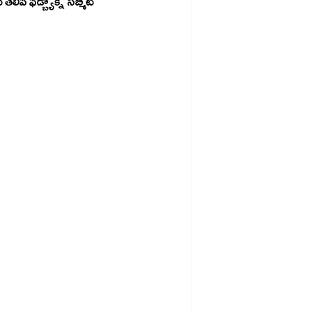
ఫీడ్బ్యాక్ని సబ్మిట్ 