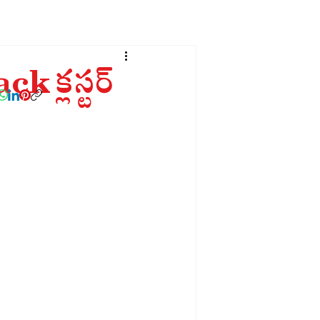
క్లస్టర్