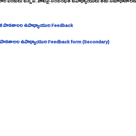
ాల లింకులు ఉన్నవి. వాటిపై సంబంధిత ఉపాధ్యాయులు తమ సమాధానాలను తెలిపి 
 
మిక పాఠశాలల ఉపాధ్యాయుల Feedback 
 పాఠశాలల ఉపాధ్యాయుల Feedback form (Secondary)  