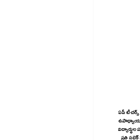
ఏపీ టీచర్స్
ఉపాధ్యాయుల
విద్యార్థుల
   ప్రతి స