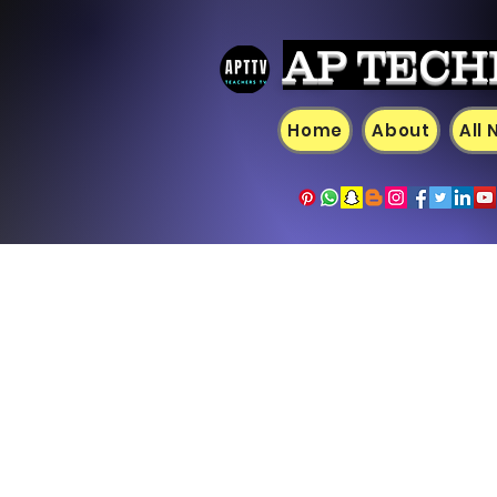
AP TECH
Home
About
All