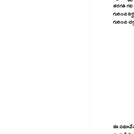
తరగతి గది 
గురించి నిర
గురించి చర
ఈ సమావేశం