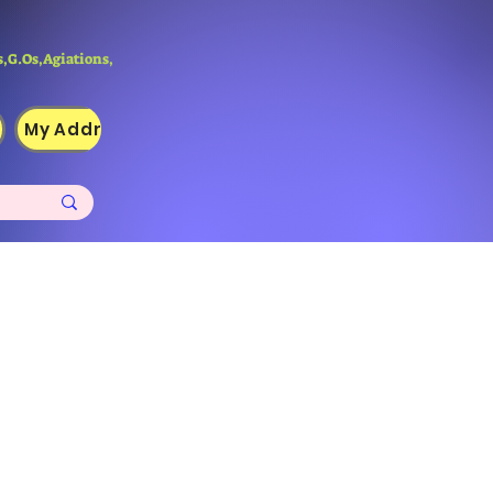
,G.Os,Agiations,
My Addresses