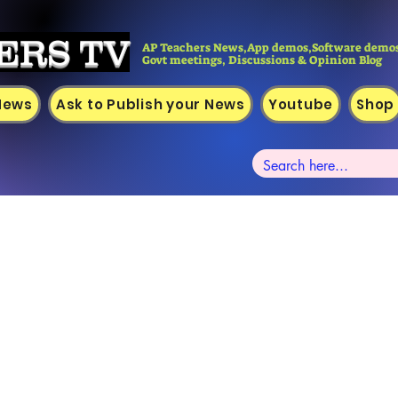
ERS TV
AP Teachers News,App demos,Software demos
Govt meetings, Discussions & Opinion Blog
 News
Ask to Publish your News
Youtube
Shop