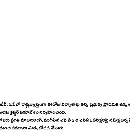
 టీవీ: ఏపీలో రాష్ట్రవ్యాప్తంగా ఈరోజు విద్యాశాఖ అన్ని ప్రభుత్వ ప్రాథమిక ఉన
కు క్లస్టర్ సమావేశం నిర్వహించింది. 
 హాజరు ప్రగతి మానిటరింగ్, ముగిసిన ఎఫ్ ఏ 2 & ఎస్ఏ1 పరీక్షలపై సమీక్ష నిర్
బ్జెక్ట్ నుంచి నమూనా పాఠ్య బోధన చేశారు. 