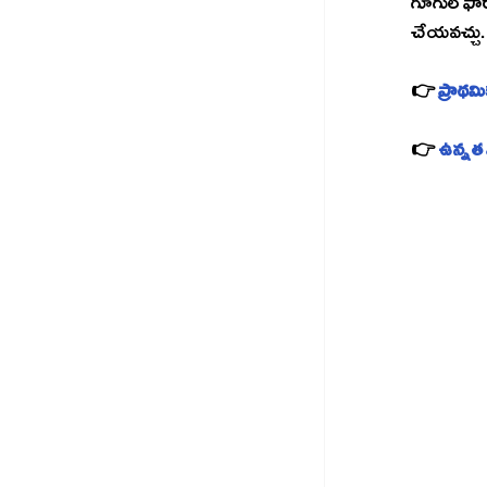
గూగుల్ ఫార
చేయవచ్చు.
👉 
ప్రాథ
👉 
ఉన్నత