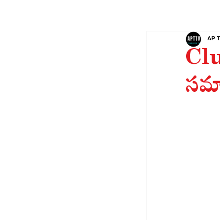
AP 
Clu
సమా