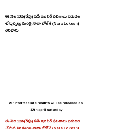
ఈ నెల 12న(రేపు) ఏపీ ఇంటర్‌ ఫలితాలు విడుదల 
చేస్తున్నట్లు మంత్రి నారా లోకేశ్‌ (Nara Lokesh) 
తెలిపారు
AP Intermediate results will be released on 
12th april saturday
ఈ నెల 12న(రేపు) ఏపీ ఇంటర్‌ ఫలితాలు విడుదల 
చేస్తున్నట్లు మంత్రి నారా లోకేశ్‌ (Nara Lokesh) 