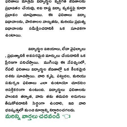
ఫలితాలు మాత్రమే విద్యార్థుల వ్యక్తిగత జీవితాలను 
ప్రభావితం చేయవు, అవి రాష్ట్ర విద్యా వ్యవస్థపై కూడా 
ప్రభావం చూపుతాయి. ఈ ఫలితాలు విద్యా 
విధానాలను, పాఠశాలల నాణ్యతను, మరియు ప్రభుత్వ 
విధానాలను సమీక్షించడానికి ఒక సూచికగా 
ఉంటాయి. 
                          విద్యార్థుల విజయాలు, లేదా వైఫల్యాలు  
, ప్రభుత్వానికి అవసరమైన మార్పులు చేయడానికి ఒక 
ప్రేరణగా పనిచేస్తాయి.  ముగింపు ఈ నేపథ్యంలో, 
రేపటి ఫలితాలు విద్యార్థుల జీవితాల్లో ఒక కీలకమైన 
దశను సూచిస్తాయి. వారి కృషి, పట్టుదల, మరియు 
సమర్పణ ఫలితాలు ఎలా ఉంటాయో చూడటం 
ఆసక్తికరంగా ఉంటుంది. విద్యార్థులు ఫలితాలను 
పొందిన తర్వాత, వారు తమ తదుపరి అడుగులు 
తీసుకోవడానికి సిద్ధంగా ఉండాలి, ఇది వారి 
భవిష్యత్తులో మంచి మార్గాన్ని నిర్ధారించగలదు.
మరిన్ని వార్తలు చదవండి 
 👈