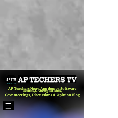
AP TECHERS TV
AP Teachers News,App demos,Software
demos,G.Os,Agiations,
Govt meetings, Discussions & Opinion Blog