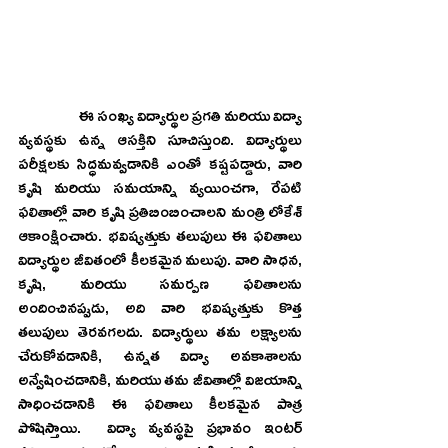
                    ఈ సంఖ్య విద్యార్థుల ప్రగతి మరియు విద్యా 
వ్యవస్థకు ఉన్న ఆసక్తిని సూచిస్తుంది. విద్యార్థులు 
పరీక్షలకు సిద్ధమవ్వడానికి ఎంతో కష్టపడ్డారు, వారి 
కృషి మరియు సమయాన్ని వ్యయించగా, రేపటి 
ఫలితాల్లో వారి కృషి ప్రతిబింబించాలని మంత్రి లోకేశ్‌ 
ఆకాంక్షించారు. భవిష్యత్తుకు తలుపులు ఈ ఫలితాలు 
విద్యార్థుల జీవితంలో కీలకమైన మలుపు. వారి సాధన, 
కృషి, మరియు సమర్పణ ఫలితాలను 
అందించినప్పుడు, అది వారి భవిష్యత్తుకు కొత్త 
తలుపులు తెరవగలదు. విద్యార్థులు తమ లక్ష్యాలను 
చేరుకోవడానికి, ఉన్నత విద్యా అవకాశాలను 
అన్వేషించడానికి, మరియు తమ జీవితాల్లో విజయాన్ని 
సాధించడానికి ఈ ఫలితాలు కీలకమైన పాత్ర 
పోషిస్తాయి.  విద్యా వ్యవస్థపై ప్రభావం ఇంటర్‌ 