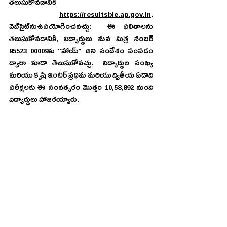
తెలుసుకోవడానికి 
https://resultsbie.ap.gov.in
. 
వెబ్‌సైట్‌నుఉపయోగించవచ్చు:  ఈ ఫలితాలను 
తెలుసుకోవడానికి, విద్యార్థులు మన మిత్ర నంబర్‌ 
95523 00009కు "హాయ్" అని సందేశం పంపడం 
ద్వారా కూడా తెలుసుకోవచ్చు.  విద్యార్థుల సంఖ్య 
మరియు కృషి ఇంటర్ ప్రథమ మరియు ద్వితీయ ఏడాది 
పరీక్షలకు ఈ సంవత్సరం మొత్తం 10,58,892 మంది 
విద్యార్థులు హాజరయ్యారు. 