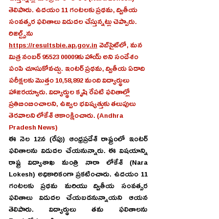
తెలిపారు. ఉదయం 11 గంటలకు ప్రథమ, ద్వితీయ 
సంవత్సర ఫలితాలు విడుదల చేస్తున్నట్లు చెప్పారు. 
రిజల్ట్స్‌ను 
https://resultsbie.ap.gov.in
 వెబ్‌సైట్‌లో, మన 
మిత్ర నంబర్‌ 95523 00009కు హాయ్‌ అని సందేశం 
పంపి చూసుకోవచ్చు. ఇంటర్ ప్రథమ, ద్వితీయ ఏడాది 
పరీక్షలకు మొత్తం 10,58,892 మంది విద్యార్థులు 
హాజరయ్యారు. విద్యార్థుల కృషి రేపటి ఫలితాల్లో 
ప్రతిబింబించాలని, ఉజ్వల భవిష్యత్తుకు తలుపులు 
తెరవాలని లోకేశ్‌ ఆకాంక్షించారు. (Andhra 
Pradesh News)
ఈ నెల 12న (రేపు) ఆంధ్రప్రదేశ్ రాష్ట్రంలో ఇంటర్‌ 
ఫలితాలను విడుదల చేయనున్నారు. ఈ విషయాన్ని 
రాష్ట్ర విద్యాశాఖ మంత్రి నారా లోకేశ్‌ (Nara 
Lokesh) అధికారికంగా ప్రకటించారు. ఉదయం 11 
గంటలకు ప్రథమ మరియు ద్వితీయ సంవత్సర 
ఫలితాలు విడుదల చేయబడనున్నాయని ఆయన 
తెలిపారు. విద్యార్థులు తమ ఫలితాలను 