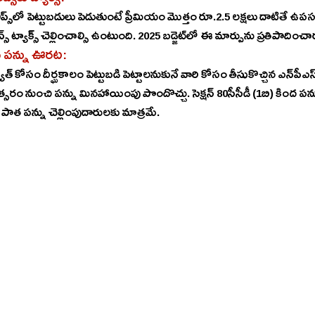
 దాటితే ఉపసంహరణ సమయంలో క్యాపిటల్‌ 
గెయిన్స్‌ ట్యాక్స్‌ చెల్లించాల్సి ఉంటుంది. 2025 బడ్జెట్‌లో ఈ మార్పును ప్రతిపాద
ు పన్ను ఊరట: 
ాత్సల్య పథకం కింద కొత్త 
ి పన్ను మినహాయింపు పొందొచ్చు. సెక్షన్‌ 80సీసీడీ (1బి) కింద పన్ను ప్రయోజనాలను కల్పించారు. 
పాత పన్ను చెల్లింపుదారులకు మాత్రమే. 