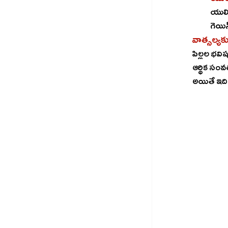
యులిప్స్‌లో పెట్టుబడులు పెడుతుంటే ప్రీమియం మొత్తం రూ.2.5 లక్షలు
వాత్సల్యక
పిల్లల భవిష్యత్‌ కోసం దీర్ఘకాలం పెట్టుబడి పెట్టాలనుకునే వారి కోసం తీసుకొచ్చిన ఎన్‌పీఎస్‌ వ
ఆర్థిక సంవత్సరం నుంచ
అయితే ఇది 