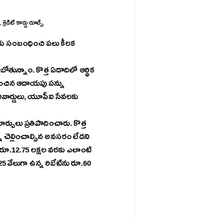
బోతున్నాం. కొత్త ఏడాదిలో ఆర్థిక 
ూ చెల్లించాల్సిన అవసరం లేదని 
ఉన్న రిబేట్‌ను రూ.60 