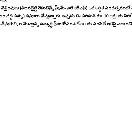
రు. 
లైజ్డ్‌ రెమిటెన్స్‌ స్కీమ్‌-ఎల్‌ఆర్‌ఎస్‌) ఒక ఆర్థిక సంవత్సరంలో రూ.7 లక్షలు దాటితే టీసీఎస్‌ 
 వద్ద పన్ను) వసూలు చేస్తున్నారు. ఇప్పుడు ఈ పరిమితి రూ.10 లక్షలకు పెరిగి