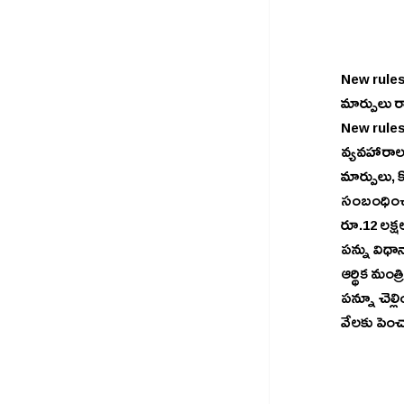
New rules from April 1st: ఏప్రిల
మార్పులు ర
New rules f
వ్యవహారాలకు సం
మార్పులు, కొత్త శ్లాబులు ఏప్రిల్‌ 1 నుంచి అమల్
సంబంధించి
రూ.12 లక్షల వరకు నో ట్యాక్స్‌ ఆదాయపు పన్నుక
పన్ను విధా
ఆర్థిక మంత్రి నిర్మలా సీతారామన్‌ ప్రకటించార
పన్నూ చెల్ల
వేలకు పెంచ