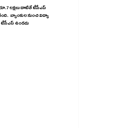
ంది.  బ్యాంకుల నుంచి విద్యా 
రుణం తీసుకుని, ఆ మొత్తాన్ని విద్యార్థి ఫీజు కోసం విదేశాలకు పంపితే ఇకపై ఎలాంటి టీసీఎస్‌ ఉండదు