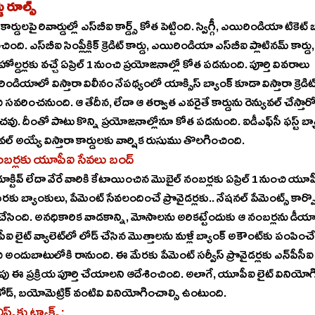
ట్‌ కార్డు, ఎయిరిండియా ఎస్‌బీఐ ప్లాటినమ్‌ కార్డు, ఎయిరిండియా ఎస్‌బీఐ సిగ్నేచర్‌ 
కార్డు హోల్డర్లకు వచ్చే ఏప్రిల్‌ 1 నుంచి ప్రయోజనాల్లో కోత పడనుంది. పూర్తి వివరాలు 
ో విస్తారా విలీనం నేపథ్యంలో యాక్సిస్‌ బ్యాంక్‌ కూడా విస్తారా క్రెడిట్‌ కార్డు రివార్డులను ఏప్రిల్ 18 
రించనుంది. ఆ తేదీన, లేదా ఆ తర్వాత ఎవరైతే కార్డును రెన్యువల్‌ చేస్తారో వారికి ఎలాంటి వార్షిక ఛార్జీలూ 
ు. దీంతో పాటు కొన్ని ప్రయోజనాల్లోనూ కోత పడనుంది. ఐడీఎఫ్‌సీ ఫస్ట్‌ బ్యాంక్‌ కూడా మార్చి 31 తర్వాత 
రెన్యువల్‌ అయ్యే విస్తారా కార్డులకు వార్షిక రుసుము తొలగించింది. 
పేమెంట్‌ సేవలందించే ప్రొవైడర్లకు.. నేషనల్‌ పేమెంట్స్‌ కార్పొరేషన్‌ ఆఫ్‌ ఇండియా ఆదేశాలు 
ను మళ్లీ బ్యాంక్‌ అకౌంట్‌కు పంపించే సదుపాయం కూడా ఏప్రిల్‌ 
ాటులోకి రానుంది. ఈ మేరకు పేమెంట్‌ సర్వీస్‌ ప్రొవైడర్లకు ఎన్‌పీసీఐ గతంలో సూచించింది. మార్చి 
ఈ ప్రక్రియ పూర్తి చేయాలని ఆదేశించింది. అలాగే, యూపీఐ లైట్‌ వినియోగించాలంటే ఇకపై యాప్‌ పిన్‌, 
పాస్‌కోడ్‌, బయోమెట్రిక్‌ వంటివి వినియోగించాల్సి ఉంటుంది. 
యులిప్స్‌కు ట్యాక్స్‌: