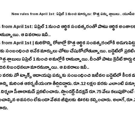
్‌ 1 నుంచి ఆర్థిక సంవత్సరంతో పాటు ఆర్థిక అంశాలకు సంబంధించి పలు కీలక 
ానున్నాయి. ఆ వివరాలు ఇవీ..
rom April 1st | మరికొన్ని రోజుల్లో కొత్త ఆర్థిక సంవత్సరంలోకి అడుగుపెట్ట
బంధించి అనేక మార్పులు చోటు చేసుకోబోతున్నాయి. బడ్జెట్‌లో ప్రకటించిన ఆదాయపు పన్ను 
లోకి రానున్నాయి. దీంతో పాటు క్రెడిట్‌ కార్డు రివార్డులు, యూపీఐ సేవలకు 
న నిబంధనలూ మారనున్నాయి. ఆ వివరాలు ఇవీ..
ు సంబంధించి ఇటీవల బడ్జెట్‌లో కీలక మార్పులు ప్రతిపాదించారు. కొత్త 
నాన్ని మరింత ఆకర్షణీయంగా తీర్చిదిద్దారు. రూ.12 లక్షల వరకు ఎలాంటి పన్న
ు. స్టాండర్డ్‌ డిడక్షన్‌ రూ.75 వేలు కలుపుకొంటే రూ.12.75 లక్షల వరకు ఎలాంటి 
ించాల్సిన అవసరం లేకుండా వేతన జీవులకు ఊరట కల్పించారు. అలాగే, రూ.25 వేలుగా 
ారు.