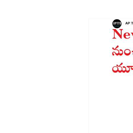
AP 
New
నుంచ
యూపీ