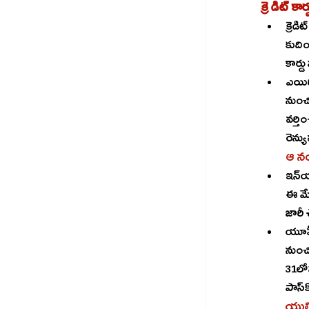
క్రెడిట్‌ కార్డులపై రివార్డుల్లో ఎస్‌బీఐ కార్డ్స్‌ కోత పెట్టింది. స్విగ్గీ, ఎయిరిండియా టికెట్‌ బుకింగ్‌లపై లభించే రివార్డులను 
కుదించింది. ఎస్‌బీఐ సింప్లీక్లిక్‌ క్రెడి
ఎయిరిండియాల
నుంచి సవ
వర్తించవ
ఇన్‌యాక్టివ్‌ లేదా వేరే వారికి కేటాయించిన మొబైల్‌ నంబర్లకు ఏప్రిల్‌ 1 నుంచి యూపీఐ సేవలు నిలిచిపోనున్నాయి. 
ఈ మేరకు బ్యాంకులు, 
యూపీఐ లైట్‌ వ్యాలెట్‌లో లోడ్‌ చేసిన మొత్తాల
నుంచి అందుబ
31లోపు 