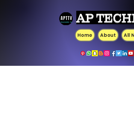
AP TECH
Home
About
All