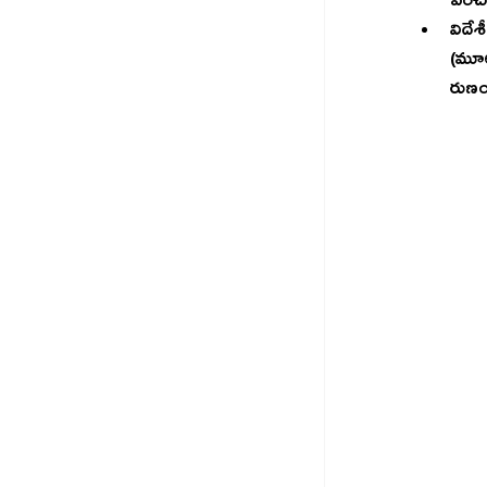
పెంచా
విదేశీ చెల్లింపులు (లిబర
(మూలం