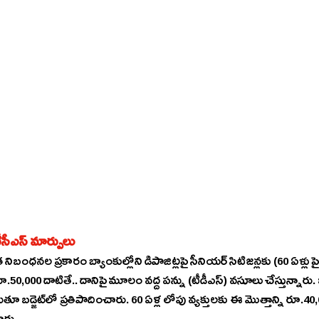
టీడీఎస్‌, టీసీఎస్‌ మార్పులు
ిబంధనల ప్రకారం బ్యాంకుల్లోని డిపాజిట్లపై సీనియర్‌ సిటిజన్లకు (60 ఏళ్లు పైబడిన వారికి) జమయ్యే వార్షిక 
0,000 దాటితే.. దానిపై మూలం వద్ద పన్ను (టీడీఎస్‌) వసూలు చేస్తున్నారు. ఇప్పుడు ఈ మొత్తాన్ని రూ.లక్షకు 
 60 ఏళ్ల లోపు వ్యక్తులకు ఈ మొత్తాన్ని రూ.40,000 నుంచి రూ.50,000కు 