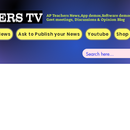
ERS TV
AP Teachers News,App demos,Software demos
Govt meetings, Discussions & Opinion Blog
 News
Ask to Publish your News
Youtube
Shop