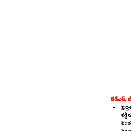
ప్రస్తుత న
వడ్డీ రూ.5
పెంచుతూ బడ్జెట్‌లో ప్రతిపాదించారు.