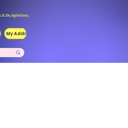
,G.Os,Agiations,
My Addresses