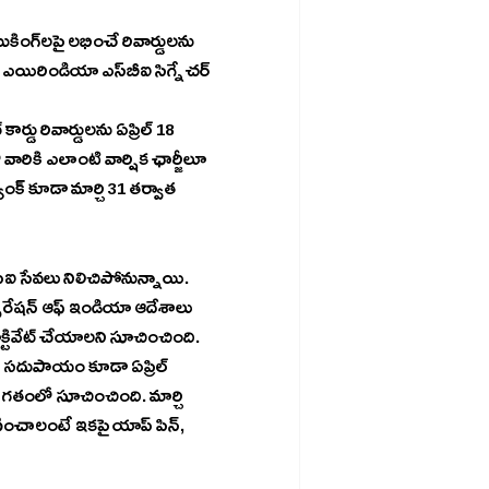
జారీ చేసింది. అనధికారిక వాడకాన్ని, మోసాలను అరికట్టేందుకు ఆ నంబర్లను డీయాక్టివేట్‌ చేయాలని సూచించింది. 