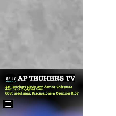
AP TECHERS TV
AP Teachers News,App demos,Software
demos,G.Os,Agiations,
Govt meetings, Discussions & Opinion Blog