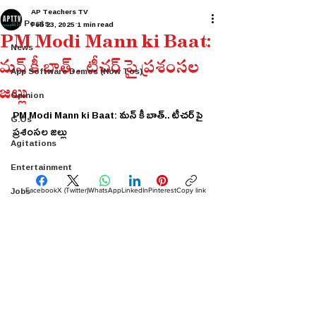
AP Teachers TV
All Posts
Feb 23, 2025
1 min read
PM Modi Mann ki Baat:
News
మన్ కీ బాత్.. టీచర్ పై ప్రశంసల
App Software Demos (How Tos)
జల్లు
Opinion
PM Modi Mann ki Baat: మన్ కీ బాత్.. టీచర్ పై 
G.Os
ప్రశంసల జల్లు
Agitations
Entertainment
Jobs
Facebook
X (Twitter)
WhatsApp
LinkedIn
Pinterest
Copy link