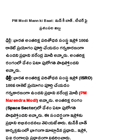
PM Modi Mann ki Baat: మన్ కీ బాత్.. టీచర్ పై 
ప్రశంసల జల్లు
ఢిల్లీ: భారత అంతరిక్ష పరిశోధన సంస్థ ఇస్రో 100వ 
రాకెట్‌ ప్రయోగం పూర్తి చేయడం గర్వకారణంగా 
ఉందని ప్రధాని నరేంద్ర మోదీ అన్నారు. అంతరిక్ష 
రంగంలో దేశం ఏటా పురోగతి సాధిస్తోందని 
అన్నారు.
ఢిల్లీ:
 భారత అంతరిక్ష పరిశోధన సంస్థ ఇస్రో (
ISRO
) 
100వ రాకెట్‌ ప్రయోగం పూర్తి చేయడం 
గర్వకారణంగా ఉందని ప్రధాని నరేంద్ర మోదీ (
PM 
Narendra Modi
) అన్నారు. అంతరిక్ష రంగం 
(
Space Sector
)లో దేశం ఏటా పురోగతి 
సాధిస్తోందని అన్నారు. ఈ సందర్భంగా ఇస్రోకు 
ప్రధాని అభినందనలు తెలియజేశారు. మన్‌కీ బాత్‌ 
కార్యక్రమంలో భాగంగా మాట్లాడిన ప్రధాని.. ఇస్రో, 
ఏఐ రంగాలపై ప్రధానంగా వివరించారు.