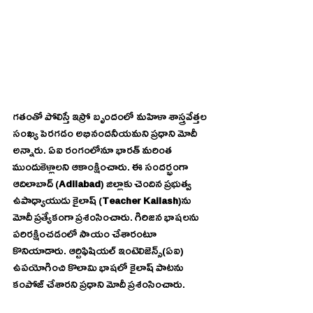
గతంతో పోలిస్తే ఇస్రో బృందంలో మహిళా శాస్త్రవేత్తల 
సంఖ్య పెరగడం అభినందనీయమని ప్రధాని మోదీ 
అన్నారు. ఏఐ రంగంలోనూ భారత్ మరింత 
ముందుకెళ్లాలని ఆకాంక్షించారు. ఈ సందర్భంగా 
ఆదిలాబాద్‌ (
Adilabad
) జిల్లాకు చెందిన ప్రభుత్వ 
ఉపాధ్యాయుడు కైలాష్‌ (
Teacher Kailash
)ను 
మోదీ ప్రత్యేకంగా ప్రశంసించారు. గిరిజన భాషలను 
పరిరక్షించడంలో సాయం చేశారంటూ 
కొనియాడారు. ఆర్టిఫిషియల్ ఇంటెలిజెన్స్(ఏఐ) 
ఉపయోగించి కొలామి భాషలో కైలాష్ పాటను 
కంపోజ్‌ చేశారని ప్రధాని మోదీ ప్రశంసించారు.