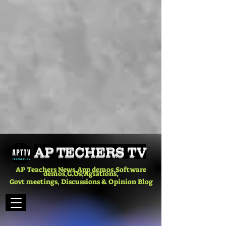
AP TECHERS TV
AP Teachers News,App demos,Software
demos,G.Os,Agiations,
Govt meetings, Discussions & Opinion Blog