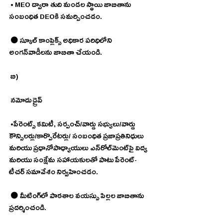
 • MEO ద్వారా తుది మండల స్థాయి జాబితాను 
సంబంధిత DEOకి సమర్పించడం.
 ⚫ స్కూల్ కాంప్లెక్స్ అధికార పరిధిలోని 
అంగన్‌వాడీలను జాబితా చేయండి.
 బి)
 నమోదు డ్రైవ్
 •పేరెంట్స్ కమిటీ, సర్పంచ్/వార్డు సభ్యులు/వార్డు 
కౌన్సిలర్లు/కార్పొరేటర్లు/ సంబంధిత ప్రజాప్రతినిధులు 
మరియు ప్రధానోపాధ్యాయులు ఎన్‌రోల్‌మెంట్‌పై విద్య 
మరియు సంక్షేమ సహాయకులతో పాటు పేరెంట్-
టీచర్ సమావేశం నిర్వహించడం.
 ⚫ మీటింగ్‌లో పాఠశాల వయస్సు పిల్లల జాబితాను 
ప్రదర్శించండి.