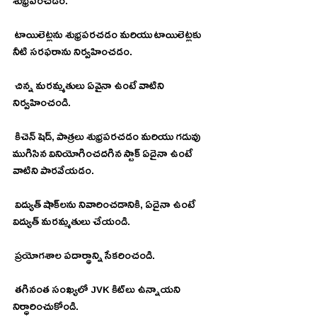
శుభ్రపరచడం.
 టాయిలెట్లను శుభ్రపరచడం మరియు టాయిలెట్లకు 
నీటి సరఫరాను నిర్వహించడం.
 చిన్న మరమ్మతులు ఏవైనా ఉంటే వాటిని 
నిర్వహించండి.
 కిచెన్ షెడ్, పాత్రలు శుభ్రపరచడం మరియు గడువు 
ముగిసిన వినియోగించదగిన స్టాక్ ఏదైనా ఉంటే 
వాటిని పారవేయడం.
 విద్యుత్ షాక్‌లను నివారించడానికి, ఏదైనా ఉంటే 
విద్యుత్ మరమ్మతులు చేయండి.
 ప్రయోగశాల పదార్థాన్ని సేకరించండి.
 తగినంత సంఖ్యలో JVK కిట్‌లు ఉన్నాయని 
నిర్ధారించుకోండి.