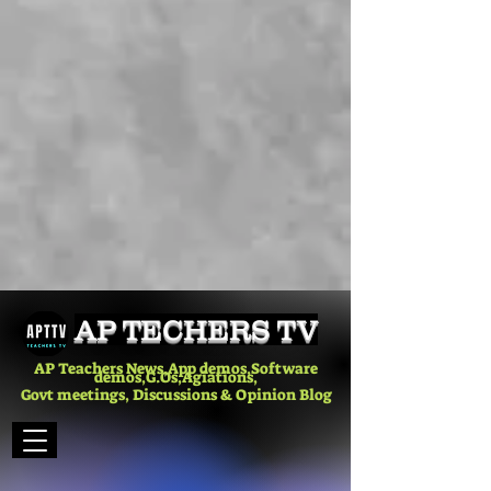
AP TECHERS TV
AP Teachers News,App demos,Software
demos,G.Os,Agiations,
Govt meetings, Discussions & Opinion Blog