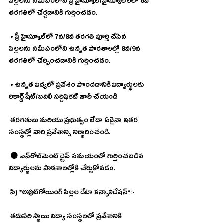
పిల్లలను సమీపంలోని ప్రీ హైస్కూల్/హైస్కూల్‌లలో 6వ 
తరగతిలో చేర్చడానికి గుర్తించడం.
 • ప్రీ హైస్కూల్‌లో 7వ/8వ తరగతి పూర్తి చేసిన 
పిల్లలను సమీపంలోని ఉన్నత పాఠశాలల్లో 8వ/9వ 
తరగతిలో చేర్పించడానికి గుర్తించడం.
 • ఉన్నత విద్యలో ప్రవేశం పొందడానికి విద్యార్థులకు 
రికార్డ్ షీట్/బదిలీ సర్టిఫికెట్ జారీ చేయండి
 తరగతులు మరియు ప్రభుత్వం లేదా ఏదైనా ఇతర 
సంస్థల్లో వారి ప్రవేశాన్ని నిర్ధారించండి.
 ⚫ ఎన్‌రోల్‌మెంట్ డ్రైవ్ సమయంలో గుర్తించబడిన 
విద్యార్థులను పాఠశాలల్లోకి చేర్చుకోవడం.
 సి) *అవుట్‌గోయింగ్ పిల్లల డేటా కన్సాలిడేషన్*:-
 తదుపరి స్థాయి విద్యా సంస్థలలో ప్రవేశానికి 