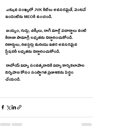
 ఎక్కువ సంఖ్యలో JVK కిట్‌లు అవసరమైతే, వెంటనే 
ఇండెంట్‌ను MEOకి ఉంచండి.
 బియ్యం, గుడ్లు, చిక్కీలు, రాగి మాల్ట్ పదార్థాలు వంటి 
కిరాణా సామాగ్రి లభ్యతను నిర్ధారించుకోండి.  
రికార్డులు, రిజిస్టర్లు మరియు ఇతర అవసరమైన 
స్టేషనరీ లభ్యతను నిర్ధారించుకోండి.
 రాబోయే విద్యా సంవత్సరానికి విద్యా కార్యకలాపాల 
నిర్వహణ కోసం సంస్థాగత ప్రణాళికను సిద్ధం 
చేయండి.