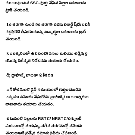
సంబంధించిన SSC పూర్తి చేసిన పిల్లల వివరాలను 
ట్రాక్ చేయండి.
 1వ తరగతి నుండి 9వ తరగతి వరకు రికార్డ్ షీట్/బదిలీ 
సర్టిఫికెట్ తీసుకుంటున్న విద్యార్థుల వివరాలను ట్రాక్ 
చేయండి.
 సంవత్సరంలో ఉపసంహరణలు మరియు అడ్మిషన్ల 
యొక్క ఏకీకృత నివేదికను తయారు చేయడం.
 డి) డ్రాపౌట్స్ జాబితా ఏకీకరణ
 ఎన్‌రోల్‌మెంట్ డ్రైవ్ సమయంలో గుర్తించబడిన 
ఎన్నడూ నమోదు చేసుకోని/ డ్రాపౌట్స్/ బాల కార్మికుల 
జాబితాను తయారు చేయడం.
 అటువంటి పిల్లలను RSTC/ NRSTC/రెగ్యులర్ 
పాఠశాలల్లో వయస్సు-తగిన తరగతుల్లో నమోదు 
చేయడానికి ప్రత్యేక నమోదు డ్రైవ్‌ను చేపట్టండి.