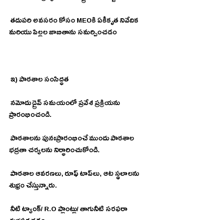
 తదుపరి అవసరం కోసం MEOకి ఏకీకృత నివేదిక 
మరియు పిల్లల జాబితాను సమర్పించడం
 ఇ) పాఠశాల సంసిద్ధత
 నమోదు డ్రైవ్ సమయంలో ప్రవేశ ప్రక్రియను 
ప్రారంభించండి.
 పాఠశాలను పునఃప్రారంభించే ముందు పాఠశాల 
భద్రతా చర్యలను నిర్ధారించుకోండి.
 పాఠశాల ఆవరణలు, రూఫ్ టాప్‌లు, ఆట స్థలాలను 
శుభ్రం చేస్తున్నారు.
 నీటి ట్యాంక్/ R.O ప్లాంట్లు/ తాగునీటి సరఫరా 