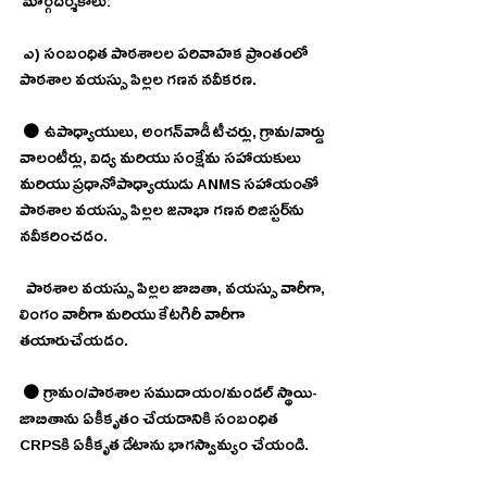
 మార్గదర్శకాలు:
 ఎ) సంబంధిత పాఠశాలల పరివాహక ప్రాంతంలో 
పాఠశాల వయస్సు పిల్లల గణన నవీకరణ.
 ⚫ ఉపాధ్యాయులు, అంగన్‌వాడీ టీచర్లు, గ్రామ/వార్డు 
వాలంటీర్లు, విద్య మరియు సంక్షేమ సహాయకులు 
మరియు ప్రధానోపాధ్యాయుడు ANMS సహాయంతో 
పాఠశాల వయస్సు పిల్లల జనాభా గణన రిజిస్టర్‌ను 
నవీకరించడం.
  పాఠశాల వయస్సు పిల్లల జాబితా, వయస్సు వారీగా, 
లింగం వారీగా మరియు కేటగిరీ వారీగా 
తయారుచేయడం. 
 ⚫ గ్రామం/పాఠశాల సముదాయం/మండల్ స్థాయి-
జాబితాను ఏకీకృతం చేయడానికి సంబంధిత 
CRPSకి ఏకీకృత డేటాను భాగస్వామ్యం చేయండి.