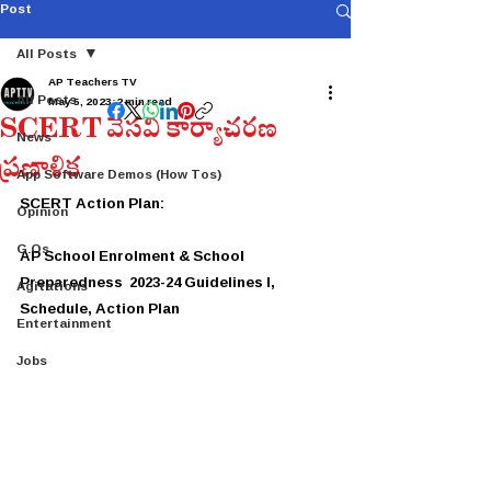
Post
All Posts
AP Teachers TV
All Posts
May 5, 2023
2 min read
SCERT వేసవి కార్యాచరణ
News
ప్రణాళిక
App Software Demos (How Tos)
SCERT Action Plan:
Opinion
G.Os
AP School Enrolment & School 
Preparedness  2023-24 Guidelines l, 
Agitations
Schedule, Action Plan
Entertainment
Jobs