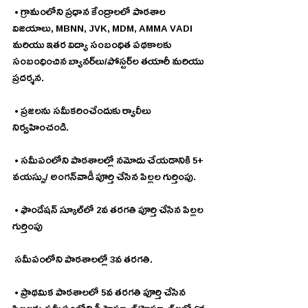
 • గ్రామంలోని ప్రధాన కేంద్రాలలో పాఠశాల 
విజయాలు, MBNN, JVK, MDM, AMMA VADI 
మరియు ఇతర విద్యా సంబంధిత పథకాలకు 
సంబంధించిన బ్యానర్‌లు/పోస్టర్‌ల తయారీ మరియు 
ప్రదర్శన.
 • ప్రజలను సమీకరించేందుకు ర్యాలీలు 
నిర్వహించండి.
 • సమీపంలోని పాఠశాలల్లో నమోదు చేయడానికి 5+ 
వయస్సు/ అంగన్‌వాడీ పూర్తి చేసిన పిల్లల గుర్తింపు.
 • ఫౌండేషన్ స్కూల్‌లో 2వ తరగతి పూర్తి చేసిన పిల్లల 
గుర్తింపు
 సమీపంలోని పాఠశాలల్లో 3వ తరగతి.
 • ప్రాథమిక పాఠశాలలో 5వ తరగతి పూర్తి చేసిన 