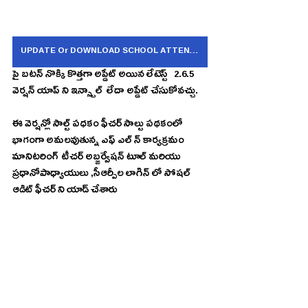
UPDATE Or DOWNLOAD SCHOOL ATTENDANCE APP V 2.6.5
పై బటన్ నొక్కి కొత్తగా అప్డేట్ అయిన లేటెస్ట్   2.6.5  
వెర్షన్ యాప్ ని ఇన్స్టాల్  లేదా అప్డేట్ చేసుకోవచ్చు.
ఈ వెర్షన్లో సాల్ట్ పధకం ఫీచర్ సాల్టు పథకంలో 
భాగంగా అమలవుతున్న ఎఫ్ ఎల్ న్ కార్యక్రమం 
మానిటరింగ్  టీచర్ అబ్జర్వేషన్ టూల్ మరియు 
ప్రధానోపాధ్యాయులు ,సీఆర్పీల లాగిన్ లో సోషల్ 
ఆడిట్ ఫీచర్ ని యాడ్ చేశారు