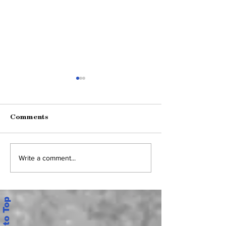
Comments
ఉద్యోగుల సమస్యల పరిష్కారంపై
అంబేడ్కర్‌ ఓపెన్‌ యూన
Write a comment...
ముఖ్యమంత్రి స్పందించాలి,పీఆర్‌సీ
కొత్త కోర్సులు.. యూ
క‌మిష‌న్‌ను నియ‌మించి, ఐఆర్‌ను
ప్ర‌క‌టించాలి: ఏపీ జేఏసీ నేత‌లు
Back to Top
ఎ.విద్యాసాగర్, కె.ఎస్.ఎస్.ప్రసాద్