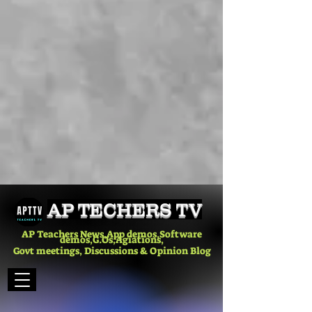
AP TECHERS TV
AP Teachers News,App demos,Software
demos,G.Os,Agiations,
Govt meetings, Discussions & Opinion Blog