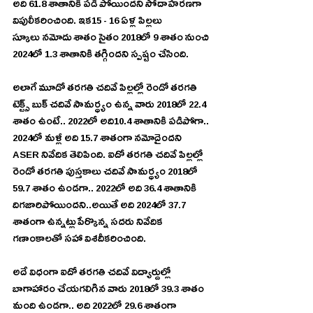
అది 61.8 శాతానికి పడి పోయిందని సోదాహరణగా 
విపులీకరించింది. ఇక15 - 16 ఏళ్ల పిల్లలు
స్కూలు నమోదు శాతం సైతం 2018లో 9 శాతం నుంచి 
2024లో 1.3 శాతానికి తగ్గిందని స్పష్టం చేసింది.
అలాగే మూడో తరగతి చదివే పిల్లల్లో రెండో తరగతి 
టెక్ట్స్‌ బుక్‌ చదివే సామర్ధ్యం ఉన్న వారు 2018లో 22.4 
శాతం ఉంటే.. 2022లో అది10.4 శాతానికి పడిపోగా.. 
2024లో మళ్లీ అది 15.7 శాతంగా నమోదైందని 
ASER నివేదిక తెలిపింది. ఐదో తరగతి చదివే పిల్లల్లో 
రెండో తరగతి పుస్తకాలు చదివే సామర్ధ్యం 2018లో 
59.7 శాతం ఉండగా.. 2022లో అది 36.4 శాతానికి 
దిగజారిపోయిందని..అయితే అది 2024లో 37.7 
శాతంగా ఉన్నట్లు పేర్కొన్న సదరు నివేదిక 
గణాంకాలతో సహా విశదీకరించింది.
అదే విధంగా ఐదో తరగతి చదివే విద్యార్దుల్లో 
బాగాహారం చేయగలిగిన వారు 2018లో 39.3 శాతం 
మంది ఉండగా.. అది 2022లో 29.6 శాతంగా 