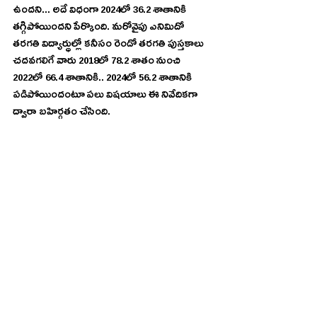
ఉందని... అదే విధంగా 2024లో 36.2 శాతానికి 
తగ్గిపోయిందని పేర్కొంది. మరోవైపు ఎనిమిదో 
తరగతి విద్యార్ధుల్లో కనీసం రెండో తరగతి పుస్తకాలు 
చదవగలిగే వారు 2018లో 78.2 శాతం నుంచి 
2022లో 66.4 శాతానికి.. 2024లో 56.2 శాతానికి 
పడిపోయిందంటూ పలు విషయాలు ఈ నివేదికగా 
ద్వారా బహిర్గతం చేసింది.