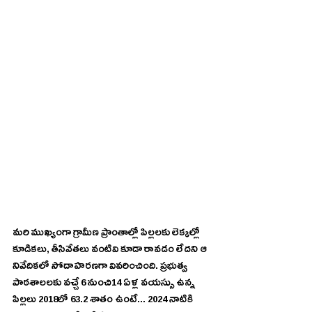
మరి ముఖ్యంగా గ్రామీణ ప్రాంతాల్లో పిల్లలకు లెక్కల్లో 
కూడికలు, తీసివేతలు వంటివి కూడా రావడం లేదని ఆ 
నివేదికలో సోదాహరణగా వివరించింది. ప్రభుత్వ 
పాఠశాలలకు వచ్చే 6 నుంచి14 ఏళ్ల వయస్సు ఉన్న 
పిల్లలు 2018లో 63.2 శాతం ఉంటే... 2024 నాటికి 