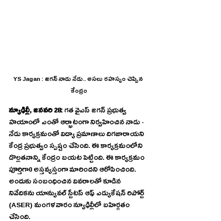
YS Jagan : జగన్ నాడు నేడు.. అసలు రహస్యం చెప్పిన 
కేంద్రం
న్యూఢిల్లీ, జనవరి 28: 
గత వైఎస్ జగన్ ప్రభుత్వ 
హయాంలో ఎంతో ఆర్భాటంగా నిర్వహించిన నాడు - 
నేడు కార్యక్రమంతో విద్యా ప్రమాణాలు దిగజారాయని 
కేంద్ర ప్రభుత్వం స్పష్టం చేసింది. ఈ కార్యక్రమంలోని 
డొల్లతనాన్ని కేంద్రం బయట పెట్టింది. ఈ కార్యక్రమం 
పూర్తిగా0 అస్తవ్యస్తంగా మారిందని ఆరోపించింది. 
అందుకు సంబంధించిన వివరాలతో కూడిన 
నివేదికను యాన్యువల్‌ స్టేటస్‌ ఆఫ్‌ ఎడ్యుకేషన్‌ రిపోర్ట్‌ 
(ASER) మంగళవారం న్యూఢిల్లీలో బహిర్గతం 
చేసింది.