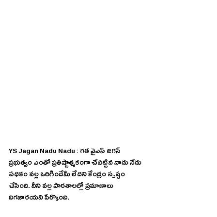
YS Jagan Nadu Nadu : గత వైఎస్ జగన్ 
ప్రభుత్వం ఎంతో ప్రతిష్టాత్మకంగా చేపట్టిన నాడు నేడు 
పథకం వల్ల ఒరిగిందేమీ లేదని కేంద్రం స్పష్టం 
చేసింది. దీని వల్ల పాఠశాలల్లో ప్రమాణాలు 
దిగజారయని పేర్కొంది.