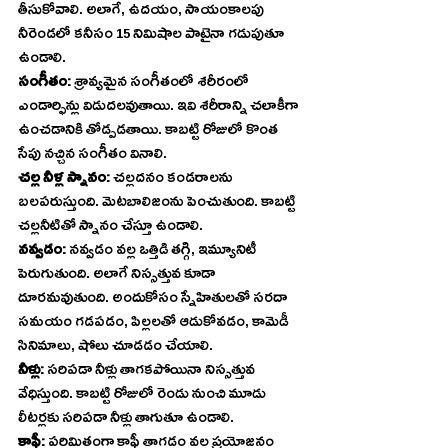
తీసుకోవాలి. అలాగే, ఉదయం, సాయంకాలపు 
నీరెండలో కనీసం 15 నిమిషాల పాటైనా గడుపుతూ 
ఉండాలి.
సంగీతం:
 శ్రావ్యమైన సంగీతంలో శరీరంలో 
ఎండార్ఫిన్లు విడుదలవుతాయి. ఇవి శరీరాన్ని చలాకీగా 
ఉంచడానికి తోడ్పడతాయి. కాబట్టి రోజులో కొంత 
సేపు నచ్చిన సంగీతం వినాలి.
చల్ల నీళ్ల స్నానం: 
చల్లదనం కండరాలను 
బలపరుస్తుంది. మెటబాలిజంను పెంచుతుంది. కాబట్టి 
చల్లనీటితో స్నానం చేస్తూ ఉండాలి.
నవ్వడం:
 నవ్వడం వల్ల ఒత్తిడి తగ్గి, ఇమ్యూనిటీ 
పెరుగుతుంది. అలాగే నిస్సత్తువ కూడా 
దూరమవుతుంది. అందుకోసం స్నేహితులతో సరదా 
సమయం గడపడం, పిల్లలతో ఆడుకోవడం, కామెడీ 
సినిమాలు, షోలు చూడడం చేయాలి.
నీళ్లు: 
సరిపడా నీళ్లు తాగకపోయినా నిస్సత్తువ 
వేధిస్తుంది. కాబట్టి రోజులో రెండు నుంచి మూడు 
లీటర్లకు సరిపడా నీళ్లు తాగుతూ ఉండాలి.
కాఫీ:
 పరిమితంగా కాఫీ తాగడం వల్ల ప్రయోజనం 