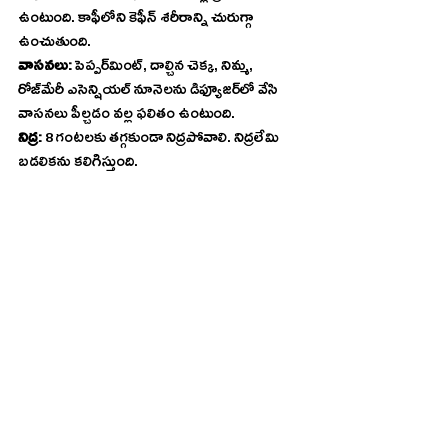
ఉంటుంది. కాఫీలోని కెఫీన్‌ శరీరాన్ని చురుగ్గా 
ఉంచుతుంది.
వాసనలు: 
పెప్పర్‌మింట్‌, దాల్చిన చెక్క, నిమ్మ, 
రోజ్‌మేరీ ఎసెన్షియల్‌ నూనెలను డిఫ్యూజర్‌లో వేసి 
వాసనలు పీల్చడం వల్ల ఫలితం ఉంటుంది.
నిద్ర:
 8 గంటలకు తగ్గకుండా నిద్రపోవాలి. నిద్రలేమి 
బడలికను కలిగిస్తుంది.