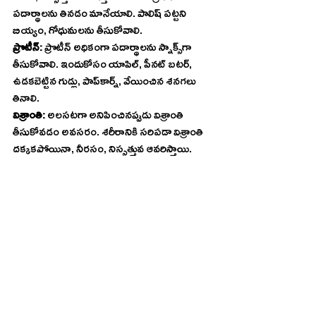
పదార్థాలను తినడం మానేయాలి. పాలిష్‌ పట్టని 
బియ్యం, గోధుమలను తీసుకోవాలి.
ప్రొటీన్‌: 
ప్రొటీన్‌ అధికంగా పదార్థాలను స్నాక్స్‌గా 
తీసుకోవాలి. ఇందుకోసం యాపిల్‌, పీనట్‌ బటర్‌, 
ఉడకబెట్టిన గుడ్లు, పాప్‌కార్న్‌, వేయించిన శనగలు 
తినాలి.
విశ్రాంతి: 
అలసటగా అనిపించినప్పుడు విశ్రాంతి 
తీసుకోవడం అవసరం. శరీరానికి సరిపడా విశ్రాంతి 
దక్కకపోయినా, నీరసం, నిస్సత్తువ ఆవరిస్తాయి.