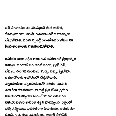
అదే పనిగా నీరసం వేధిస్తుంటే మన ఆహార, 
జీవనశైలులను పరిశీలించుకుని తగిన మార్పులు 
చేసుకోవాలి. నీరసాన్ని తగ్గించుకోవడం కోసం 
ఈ 
కింది అంశాలను గమనించుకోవాలి.
ఆహారం ఇలా: 
శక్తిని అందించే ఆహారానికి ప్రాధాన్యం 
ఇవ్వాలి. అందుకోసం అరటిపండ్లు, బ్రౌన్‌ రైస్‌, 
చేపలు, చిలగడ దుంపలు, గుడ్లు, ఓట్స్‌, క్వినోవా, 
అవకాడోలను ఆహారంలో చేర్చుకోవాలి.
వ్యాయామం
: వ్యాయామంతో శరీరం, మనసు 
చలాకీగా మారతాయి. కాబట్టి ప్రతి రోజూ క్రమం 
తప్పకుండా వ్యాయామం చేయడం అవసరం.
చక్కెర: 
చక్కెర శారీరక శక్తిని హరిస్తుంది. రక్తంలో 
చక్కెర స్థాయిలు విపరీతంగా పెరుగుతూ, తరుగుతూ 
ఉంటే, నిస్సత్తువ ఆవరిస్తుంది. అలాగే ప్రాసెస్‌డ్‌ 