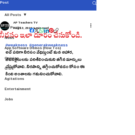
Post
All Posts
AP Teachers TV
All Posts
Aug 13, 2024
1 min read
నీరసం ఇలా దూరం చేసుకోండి.
News
#weakness
#generakweakness
App Software Demos (How Tos)
అదే పనిగా నీరసం వేధిస్తుంటే మన ఆహార, 
Opinion
జీవనశైలులను పరిశీలించుకుని తగిన మార్పులు 
చేసుకోవాలి. నీరసాన్ని తగ్గించుకోవడం కోసం ఈ 
G.Os
కింది అంశాలను గమనించుకోవాలి.
Agitations
Entertainment
Jobs