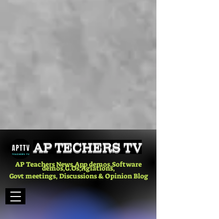
AP TECHERS TV
AP Teachers News,App demos,Software
demos,G.Os,Agiations,
Govt meetings, Discussions & Opinion Blog