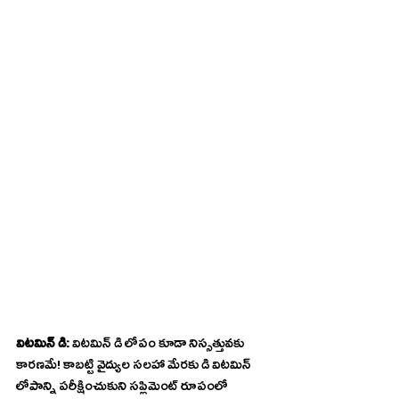
విటమిన్‌ డి:
 విటమిన్‌ డి లోపం కూడా నిస్సత్తువకు 
కారణమే! కాబట్టి వైద్యుల సలహా మేరకు డి విటమిన్‌ 
లోపాన్ని పరీక్షించుకుని సప్లిమెంట్‌ రూపంలో 