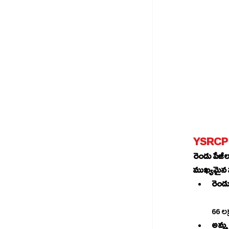
YSRCP 
రెండు పేజీలతో కూడిన YS
66 లక