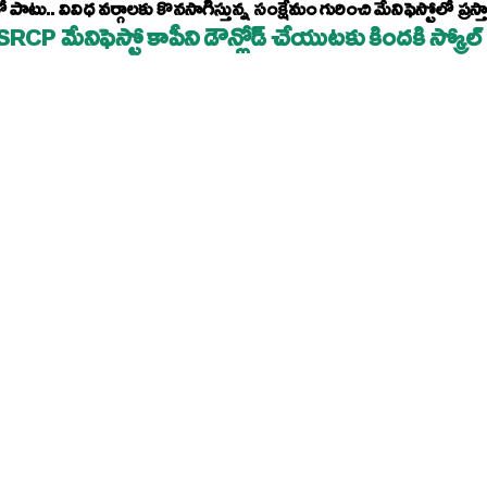
ో పాటు.. వివిధ వర్గాలకు కొనసాగిస్తున్న సంక్షేమం గురించి మేనిఫెస్టోలో ప్రస్
SRCP మేనిఫెస్టో కాపీని డౌన్లోడ్ చేయుటకు కిందకి స్క్ర