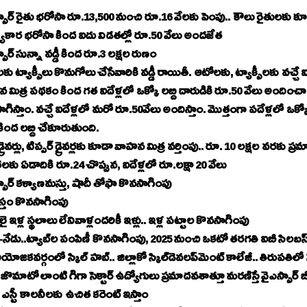
వైఎస్సార్‌ రైతు భరోసా రూ.13,500 నుంచి రూ.16 వేలకు పెంపు.. కౌలు రైతులకు 
్యకార భరోసా కింద ఐదు విడతల్లో రూ.50 వేలు అందజేత
వైఎస్సార్‌ సున్నా వడ్డీ కింద రూ.3 లక్షల రుణం
ు ట్యాక్సీలు కొనుగోలు చేసేవారికి వడ్డీ రాయితీ. ఆటోలకు, ట్యాక్సీలకు వచ్చే 
మిత్ర పథకం కింద గత ఐదేళ్లలో ఒక్కో లబ్ది దారుడికి రూ.50 వేలు అందించాం.
గిస్తాం. వచ్చే ఐదేళ్లలో మరో రూ.50వేలు అందిస్తాం. మొత్తంగా పదేళ్లలో ఒక్క
 కింద లబ్ది చేకూరుతుంది.
లారీ డ్రైవర్లు, టిప్పర్‌ డ్రైవర్లకు కూడా వాహన మిత్ర వర్తింపు.. రూ. 10 లక్షల వరకు
లకు ఏడాదికి రూ.24 చొప్పున, ఐదేళ్లలో రూ.లక్షా 20 వేలు
వైఎస్సార్‌ కళ్యాణమస్తు, షాదీ తోఫా కొనసాగింపు
స్తం కొనసాగింపు
లై ఇళ్ల స్థలాలు లేనివాళ్లందరికీ ఇళ్లు.. ఇళ్ల పట్టాల కొనసాగింపు
స్విగ్గీ, జొమా
ఎస్సీ, ఎస్టీ కాలనీలకు ఉచిత కరెంట్‌ ఇస్తాం