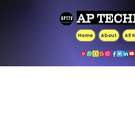
AP TECH
Home
About
All