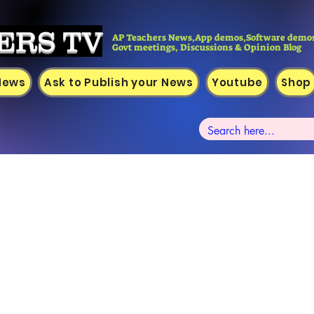
ERS TV
AP Teachers News,App demos,Software demos
Govt meetings, Discussions & Opinion Blog
 News
Ask to Publish your News
Youtube
Shop