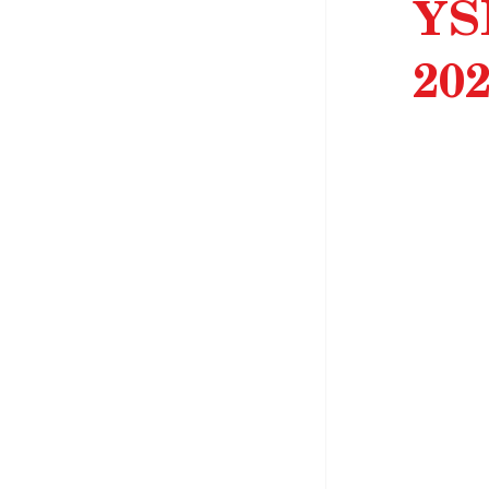
YS
20