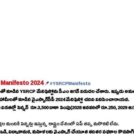
Manifesto 2024
 📌
#YSRCPManifesto
RCP మేనిఫెస్టోను సీఎం జగన్‌ విడుదల చేశారు. ఇప్పుడు అమలు చేస్తున్న పథకాల విస్తరణ.. 9 
ముఖ్యమైన హామీలతో కూడిన వైఎస్సార్‌సీపీ 2024 మేనిఫెస్టో చదివి వినిపించారాయన.
రెండు విడతల్లో పెన్షన్‌  రూ.3,500 దాకా పెంపు(2028 జనవరిలో రూ.250, 2029 జ
న
్షల మందికి పెన్షన్లు ఇస్తున్న రాష్ట్రం దేశంలో ఏపీ తప్ప మరొకటి లేదు.
అమ్మ ఒడి, విద్యాకానుక, మహిళలకు వైఎస్సార్‌ చేయూత తదితర పథకాల కొ