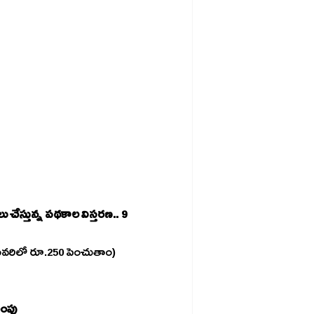
వరిలో రూ.250 పెంచుతాం)
నసాగింపు