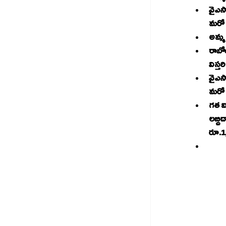
వైఎస్సార్‌ చేయూత పథకం గత ఐదేళ్లలో 4 విడతల్లో రూ.75 వేలు అందించా
మరో ర
అమ్మ 
రాబోయే ఐదేళ్లలో వై
విస్త
వైఎస్సార్‌ కాపు నేస్తం పథకం కొనసాగిస్తాం. గత ఐదేళ్లలో నాలుగు దఫాల్
మరో న
గత ఐద
లబ్ది
రూ.1,