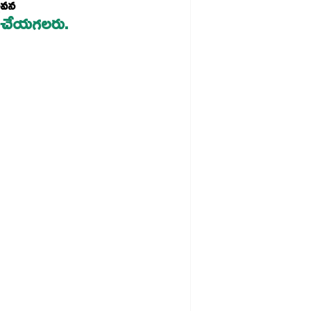
తావన
ోల్ చేయగలరు.