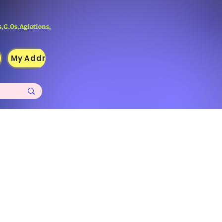
,G.Os,Agiations,
My Addresses