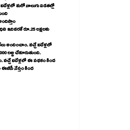
తుంది
అందిస్తాం
000 లబ్ది చేకూరుతుంది.
. వచ్చే ఐదేళ్లలో ఈ పథకం కింద 
 ఈబీసీ నేస్తం కింద 