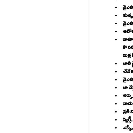
మత్స
ఆటోలక
వాహన 
కొనసా
మిత్ర
చేనేత
లా నే
అర్హు