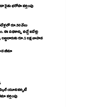
కూడా రైతు భరోసా వర్తింపు
ఐదేళ్లలో రూ.50 వేలు
 ఈ పథకాన్ని వచ్చే ఐదేళ్లు 
ో లబ్దిదారుకు రూ.1 లక్ష వాహన 
 ప్రమాద బీమా
ప్రతీ నియోజకవర్గంలో స్కిల్‌ హబ్‌.. జిల్లాకో స్కిల్‌డెవలప్‌మెంట్‌ కాలేజీ.. తిరుపతిలో స్కిల్‌ యూనివర్సిటీ
టో లాంటి గిగా సెక్టార్‌ ఉద్యోగులు ప్రమాదవశాత్తూ మరణిస్తే వైఎస్సార్‌ బీమా వర్తింపు