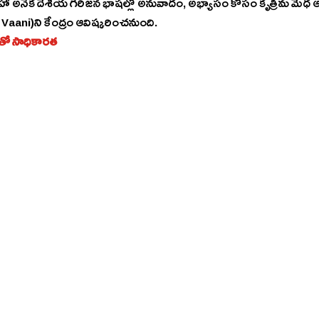
ా అనేక దేశీయ గిరిజన భాషల్లో అనువాదం, అభ్యాసం కోసం కృత్రిమ మేధ ఆధా
 Vaani)ని కేంద్రం ఆవిష్కరించనుంది.
తో సాధికారత