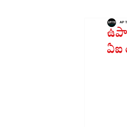
AP 
ఉపా
ఏఐ య