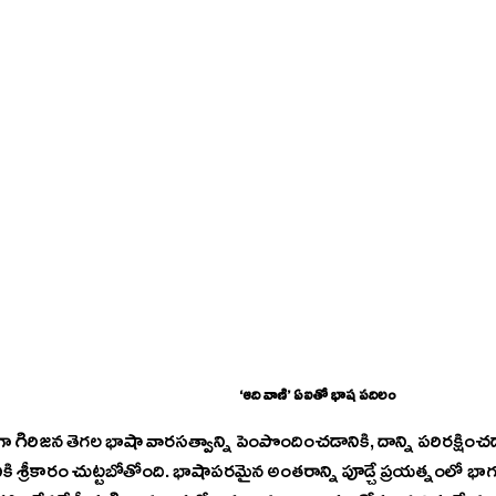
‘ఆది వాణి’ ఏఐతో భాష పదిలం
గా గిరిజన తెగల భాషా వారసత్వాన్ని పెంపొందించడానికి, దాన్ని పరిరక్షించడాన
నికి శ్రీకారం చుట్టబోతోంది. భాషాపరమైన అంతరాన్ని పూడ్చే ప్రయత్నంలో భాగ