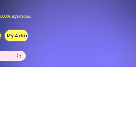
,G.Os,Agiations,
My Addresses