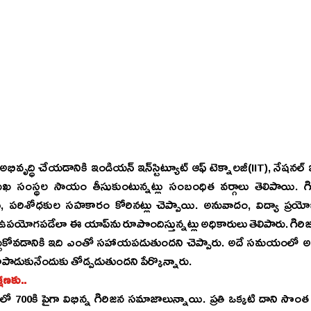
ఇండియన్‌ ఇన్‌స్టిట్యూట్‌ ఆఫ్‌ టెక్నాలజీ(IIT), నేషనల్ ఇన్‌స్టిట్యూట్‌ ఆఫ్ టెక్నాలజీ (NIT) 
ుఖ సంస్థల సాయం తీసుకుంటున్నట్లు సంబంధిత వర్గాలు తెలిపాయి. గిరి
లు, పరిశోధకుల సహకారం కోరినట్లు చెప్పాయి. అనువాదం, విద్యా ప్ర
పొందిస్తున్నట్లు అధికారులు తెలిపారు. గిరిజన విద్యార్థులు వారి మాతృభాషలో 
్చుకోవడానికి ఇది ఎంతో సహాయపడుతుందని చెప్పారు. అదే సమయంలో అంత
ాడుకునేందుకు తోడ్పడుతుందని పేర్కొన్నారు.
షణకు..
 700కి పైగా విభిన్న గిరిజన సమాజాలున్నాయి. ప్రతి ఒక్కటి దాని సొంత 