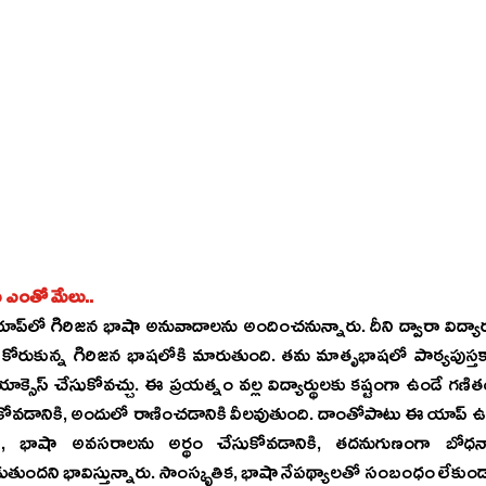
కు ఎంతో మేలు..
ులు ఏ భాషలో కంటెంట్‌ ఇచ్చినా 
కోరుకున్న గిరిజన భాషలోకి మారుతుంది. తమ మాతృభాషలో పాఠ్యపుస్తకా
్సెస్ చేసుకోవచ్చు. ఈ ప్రయత్నం వల్ల విద్యార్థులకు కష్టంగా ఉండే గణితం, సై
ుకోవడానికి, అందులో రాణించడానికి వీలవుతుంది. దాంతోపాటు ఈ యాప్ ఉ
, భాషా అవసరాలను అర్థం చేసుకోవడానికి, తదనుగుణంగా బోధనా ప
దని భావిస్తున్నారు. సాంస్కృతిక, భాషా నేపథ్యాలతో సంబంధం లేకుండా ప