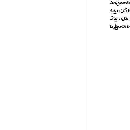
సంప్రదాయా
గుర్తింపు
వేస్తున్న
సృష్టించాలన