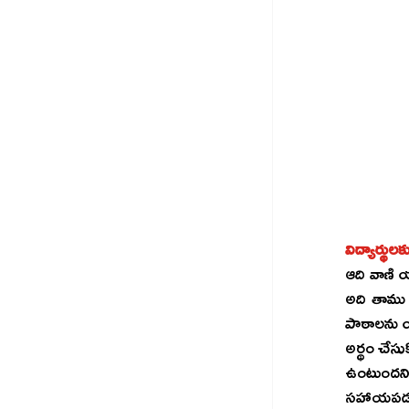
విద్యార్థుల
ఆది వాణి యాప్‌లో గిరిజన భాషా అనువాదాలను అందించనున్నారు. దీని ద్వారా విద్యార్థ
అది తాము 
పాఠాలను యాక
అర్థం చేస
ఉంటుందని
సహాయపడుతుం