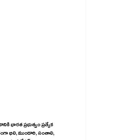
ికి భారత ప్రభుత్వం ప్రత్యేక 
ంగా భిలి, ముండారి, సంతాలి, 