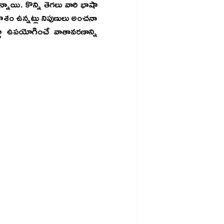
యి. కొన్ని తెగలు వారి భాషా 
ాశం ఉన్నట్లు నిపుణులు అంచనా 
గ్గా ఉపయోగించే వాతావరణాన్ని 