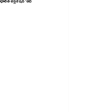
రిత అప్లికేషన్ ‘ఆది 