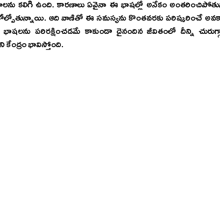
లను కలిగి ఉంది. కారణాలు ఏవైనా ఈ భాషల్లో అనేకం అంతరించిపోతున్నా
నే కోల్పోతున్నాయి. ఆది వాణితో ఈ సమస్యను కొంతవరకు పరిష్కరించే అవక
ారు. భాషలను పరిరక్షించడమే కాకుండా దైనందిన జీవితంలో దీన్ని చురు
ి కేంద్రం భావిస్తోంది.