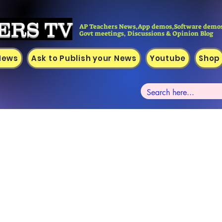
ERS TV
AP Teachers News,App demos,Software demos
Govt meetings, Discussions & Opinion Blog
 News
Ask to Publish your News
Youtube
Shop