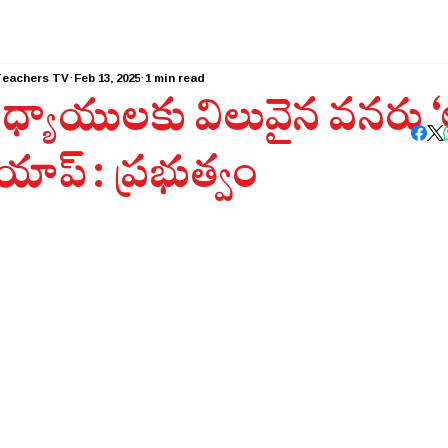
Teachers TV
Feb 13, 2025
1 min read
ధ్యాయులకు విలువైన వనరు ‘ఆ
ాప్ : ప్రభుత్వం