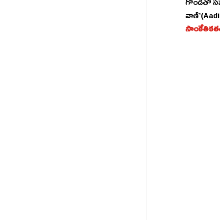
గోండితో సహ
వాణి’(Aadi
సాంకేతికత