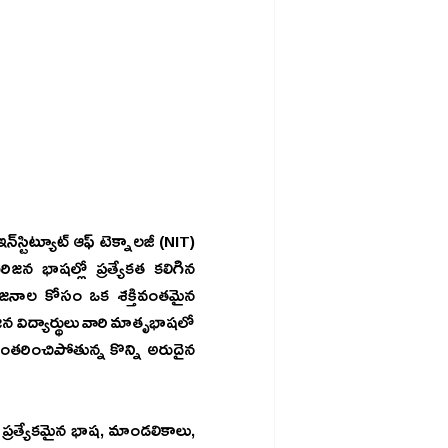
జన భాషల్లో ప్రత్యేకత కలిగిన 
యోజనాల కోసం ఒక శక్తివంతమైన 
రించిపోతున్న కొన్ని అరుదైన 
ప్రత్యేకమైన భాష, మాండలికాలు, 