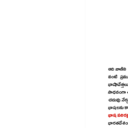
ఆది వాణిని అభివృద్ధి చేయడానికి 
వంటి ప్రమ
భాషావేత్త
సాధనంగా ఉపయోగపడేలా ఈ యాప్‌ను రూ
చదువు నేర
భాషలను కాప
భాష పరిరక్
భారతదేశంలో