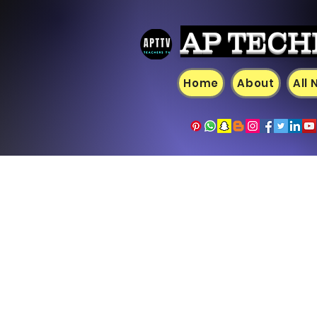
AP TECH
Home
About
All