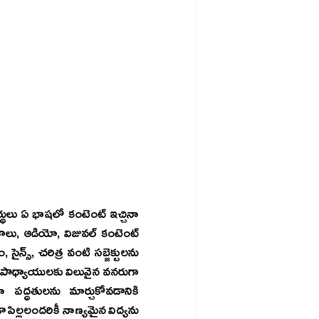
లు, ఆడియో, విజువల్ కంటెంట్ 
న్స్, చరిత్ర వంటి సబ్జెక్టులను 
పాధ్యాయులకు విలువైన వనరుగా 
ద్ధతులను మార్చుకోవడానికి 
ిల్లలందరికీ నాణ్యమైన విద్యను 