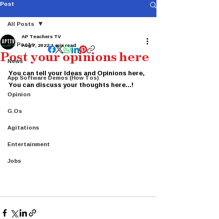
Post
All Posts
AP Teachers TV
All Posts
Aug 7, 2022
1 min read
Post your opinions here
News
You can tell your Ideas and Opinions here, 
App Software Demos (How Tos)
You can discuss your thoughts here...!
Opinion
G.Os
Agitations
Entertainment
Jobs