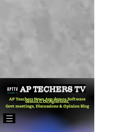
AP TECHERS TV
AP Teachers News,App demos,Software
demos,G.Os,Agiations,
Govt meetings, Discussions & Opinion Blog