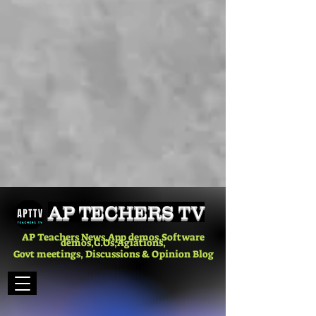
AP TECHERS TV
AP Teachers News,App demos,Software
demos,G.Os,Agiations,
Govt meetings, Discussions & Opinion Blog