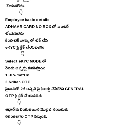
చేయవలెను.
                👇
Employee basic details  
ADHAAR CARD NO BOX లో ఎంటర్ 
చేయవలెను
కింది చెక్ బాక్సు లో టిక్ చేసి
eKYC పై క్లిక్ చేయవలెను
                  👇
Select eKYC MODE లో
రెండు అప్షన్లు కనిపిస్తాయి
1.Bio-metric
2.Adhar-OTP
పైదానిలో 2వ ఆప్షన్ పై సెలక్టు చేసికొని GENERAL 
OTP పై క్లిక్ చేయవలెను
              👇
ఆధార్ కు లింకుఅయిన మొబైల్ నంబరుకు 
6అంకెలగల OTP వస్తుంది.
              👇