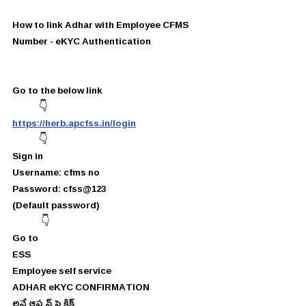
How to link Adhar with Employee CFMS 
Number - eKYC Authentication
Go to the below link
             👇
https://herb.apcfss.in/login
             👇
Sign in
Username: cfms no
Password: cfss@123
(Default password)  
              👇
Go to 
ESS
Employee self service
ADHAR eKYC CONFIRMATION  
అనే ఆప్షన్ పై క్లిక్ 