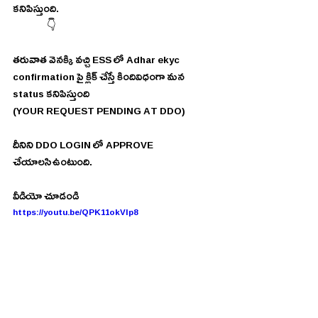
కనిపిస్తుంది.
                👇
తరువాత వెనక్కి వచ్చి ESS లో Adhar ekyc 
confirmation పై క్లిక్ చేస్తే కిందివిధంగా మన 
status కనిపిస్తుంది
(YOUR REQUEST PENDING AT DDO)
దీనిని DDO LOGIN లో APPROVE 
చేయాలసిఉంటుంది.
వీడియో చూడండి 
https://youtu.be/QPK11okVlp8