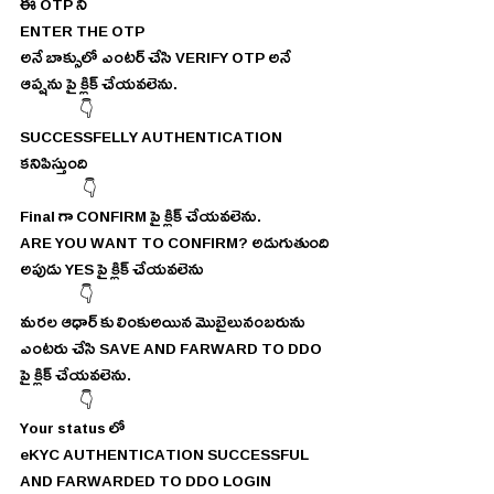
ఈ OTP ని
ENTER THE OTP 
అనే బాక్సులో ఎంటర్ చేసి VERIFY OTP అనే 
ఆప్షను పై క్లిక్ చేయవలెను.
                  👇
SUCCESSFELLY AUTHENTICATION 
కనిపిస్తుంది
                   👇
Final గా CONFIRM పై క్లిక్ చేయవలెను.
ARE YOU WANT TO CONFIRM? అడుగుతుంది 
అపుడు YES పై క్లిక్ చేయవలెను
                  👇
మరల ఆధార్ కు లింకుఅయిన మొబైలునంబరును 
ఎంటరు చేసి SAVE AND FARWARD TO DDO 
పై క్లిక్ చేయవలెను.
                  👇
Your status లో
eKYC AUTHENTICATION SUCCESSFUL 
AND FARWARDED TO DDO LOGIN 